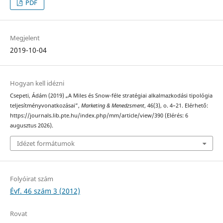
PDF
Megjelent
2019-10-04
Hogyan kell idézni
Csepeti, Ádám (2019) „A Miles és Snow-féle stratégiai alkalmazkodási tipológia
teljesítményvonatkozásai”,
Marketing & Menedzsment
, 46(3), o. 4–21. Elérhető:
https://journals.lib.pte.hu/index.php/mm/article/view/390 (Elérés: 6
augusztus 2026).
Idézet formátumok
Folyóirat szám
Évf. 46 szám 3 (2012)
Rovat