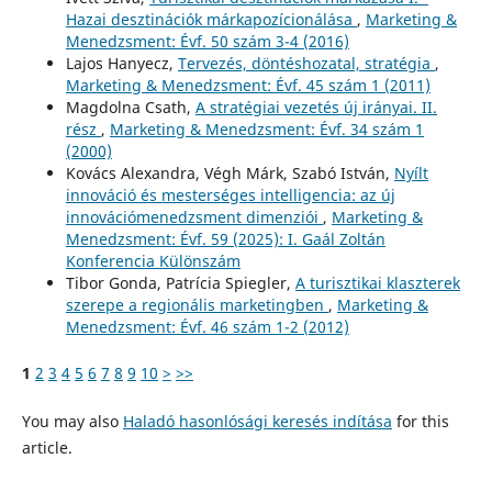
Hazai desztinációk márkapozícionálása
,
Marketing &
Menedzsment: Évf. 50 szám 3-4 (2016)
Lajos Hanyecz,
Tervezés, döntéshozatal, stratégia
,
Marketing & Menedzsment: Évf. 45 szám 1 (2011)
Magdolna Csath,
A stratégiai vezetés új irányai. II.
rész
,
Marketing & Menedzsment: Évf. 34 szám 1
(2000)
Kovács Alexandra, Végh Márk, Szabó István,
Nyílt
innováció és mesterséges intelligencia: az új
innovációmenedzsment dimenziói
,
Marketing &
Menedzsment: Évf. 59 (2025): I. Gaál Zoltán
Konferencia Különszám
Tibor Gonda, Patrícia Spiegler,
A turisztikai klaszterek
szerepe a regionális marketingben
,
Marketing &
Menedzsment: Évf. 46 szám 1-2 (2012)
1
2
3
4
5
6
7
8
9
10
>
>>
You may also
Haladó hasonlósági keresés indítása
for this
article.