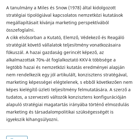
A tanulmány a Miles és Snow (1978) által kidolgozott
stratégiai tipológiával kapcsolatos nemzetközi kutatások
megállapításait kívánja marketing perspektívából
összefoglalni.
A cikk elsősorban a Kutató, Elemző, Védekező és Reagáló
stratégiát követő vállalatok teljesítmény vonatkozásaira
fókuszál. A hazai gazdaság gerincét képező, az
alkalmazottak 70%-át foglalkoztató KKV-k többsége a
legtöbb hazai és nemzetközi kutatás eredményei alapján
nem rendelkezik egy jól artikulált, konzisztens stratégával,
marketing képességei elégtelenek, s ebből következően nem
képes kielégítő üzleti teljesítmény felmutatására. A szerző a
tudatos, a szervezeti változók konzisztens konfigurációján
alapuló stratégiai magatartás irányába történő elmozdulás
marketing és társadalompolitikai szükségességét is
igyekszik kihangsúlyozni.