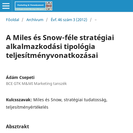
Főoldal
/
Archívum
/
Évf. 46 szám 3 (2012)
/
–
A Miles és Snow-féle stratégiai
alkalmazkodási tipológia
teljesítményvonatkozásai
Ádám Csepeti
BCE GTK M&MI Marketing tanszék
Kulcsszavak:
Miles és Snow, stratégiai tudatosság,
teljesítményértékelés
Absztrakt