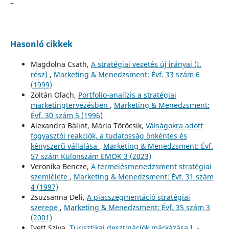
–
Hasonló cikkek
Magdolna Csath,
A stratégiai vezetés új irányai (I.
rész)
,
Marketing & Menedzsment: Évf. 33 szám 6
(1999)
Zoltán Olach,
Portfolio-analízis a stratégiai
marketingtervezésben
,
Marketing & Menedzsment:
Évf. 30 szám 5 (1996)
Alexandra Bálint, Mária Törőcsik,
Válságokra adott
fogyasztói reakciók, a tudatosság önkéntes és
kényszerű vállalása
,
Marketing & Menedzsment: Évf.
57 szám Különszám EMOK 3 (2023)
Veronika Bencze,
A termelésmenedzsment stratégiai
szemlélete
,
Marketing & Menedzsment: Évf. 31 szám
4 (1997)
Zsuzsanna Deli,
A piacszegmentáció stratégiai
szerepe
,
Marketing & Menedzsment: Évf. 35 szám 3
(2001)
Ivett Sziva,
Turisztikai desztinációk márkázása I. -