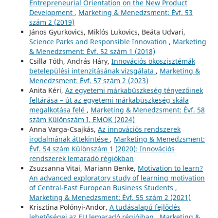
Entrepreneurial Orientation on the New Product
Development
,
Marketing & Menedzsment: Évf. 53
szám 2 (2019)
János Gyurkovics, Miklós Lukovics, Beáta Udvari,
Science Parks and Responsible Innovation
,
Marketing
& Menedzsment: Évf. 52 szám 1 (2018)
Csilla Tóth, András Háry,
Innovációs ökoszisztémák
betelepülési intenzitásának vizsgálata
,
Marketing &
Menedzsment: Évf. 57 szám 2 (2023)
Anita Kéri,
Az egyetemi márkabüszkeség tényezőinek
feltárása – út az egyetemi márkabüszkeség skála
megalkotása felé
,
Marketing & Menedzsment: Évf. 58
szám Különszám I. EMOK (2024)
Anna Varga-Csajkás,
Az innovációs rendszerek
irodalmának áttekintése
,
Marketing & Menedzsment:
Évf. 54 szám Különszám 1 (2020): Innovációs
rendszerek lemaradó régiókban
Zsuzsanna Vitai, Mariann Benke,
Motivation to learn?
An advanced exploratory study of learning motivation
of Central-East European Business Students
,
Marketing & Menedzsment: Évf. 55 szám 2 (2021)
Krisztina Polónyi-Andor,
A tudásalapú fejlődés
lehetőségei az EU lemaradó régióiban
,
Marketing &