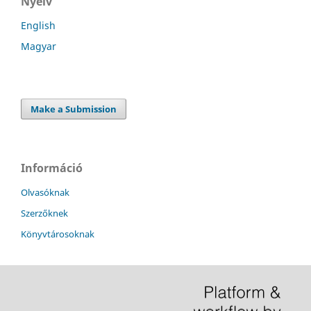
Nyelv
English
Magyar
Make a Submission
Információ
Olvasóknak
Szerzőknek
Könyvtárosoknak