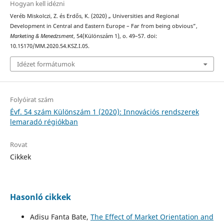
Hogyan kell idézni
Veréb Miskolczi, Z. és Erdős, K. (2020) „ Universities and Regional
Development in Central and Eastern Europe – Far from being obvious”,
Marketing & Menedzsment
, 54(Különszám 1), o. 49–57. doi:
10.15170/MM.2020.54.KSZ.I.05.
Idézet formátumok
Folyóirat szám
Évf. 54 szám Különszám 1 (2020): Innovációs rendszerek
lemaradó régiókban
Rovat
Cikkek
Hasonló cikkek
Adisu Fanta Bate,
The Effect of Market Orientation and