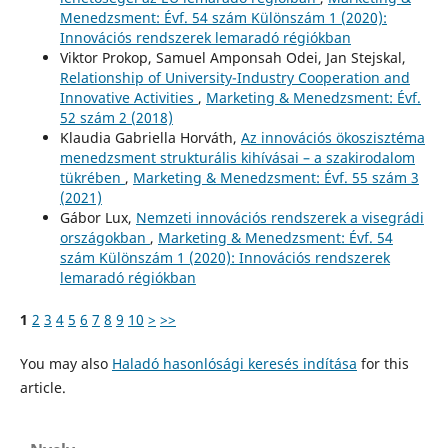
Menedzsment: Évf. 54 szám Különszám 1 (2020):
Innovációs rendszerek lemaradó régiókban
Viktor Prokop, Samuel Amponsah Odei, Jan Stejskal,
Relationship of University-Industry Cooperation and
Innovative Activities
,
Marketing & Menedzsment: Évf.
52 szám 2 (2018)
Klaudia Gabriella Horváth,
Az innovációs ökoszisztéma
menedzsment strukturális kihívásai – a szakirodalom
tükrében
,
Marketing & Menedzsment: Évf. 55 szám 3
(2021)
Gábor Lux,
Nemzeti innovációs rendszerek a visegrádi
országokban
,
Marketing & Menedzsment: Évf. 54
szám Különszám 1 (2020): Innovációs rendszerek
lemaradó régiókban
1
2
3
4
5
6
7
8
9
10
>
>>
You may also
Haladó hasonlósági keresés indítása
for this
article.