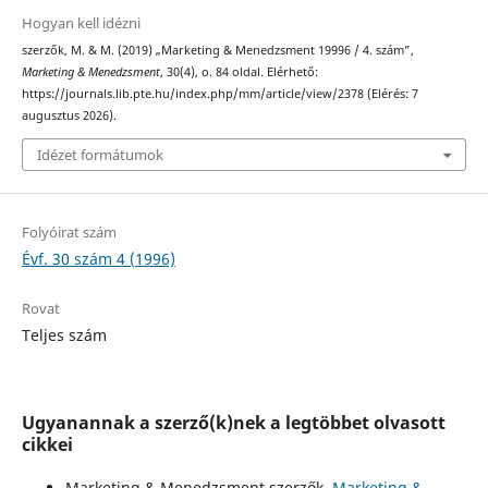
Hogyan kell idézni
szerzők, M. & M. (2019) „Marketing & Menedzsment 19996 / 4. szám”,
Marketing & Menedzsment
, 30(4), o. 84 oldal. Elérhető:
https://journals.lib.pte.hu/index.php/mm/article/view/2378 (Elérés: 7
augusztus 2026).
Idézet formátumok
Folyóirat szám
Évf. 30 szám 4 (1996)
Rovat
Teljes szám
Ugyanannak a szerző(k)nek a legtöbbet olvasott
cikkei
Marketing & Menedzsment szerzők,
Marketing &