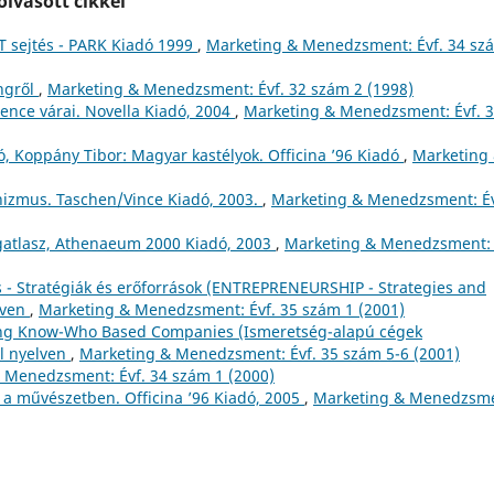
lvasott cikkei
 sejtés - PARK Kiadó 1999
,
Marketing & Menedzsment: Évf. 34 sz
ingről
,
Marketing & Menedzsment: Évf. 32 szám 2 (1998)
ence várai. Novella Kiadó, 2004
,
Marketing & Menedzsment: Évf. 
ó, Koppány Tibor: Magyar kastélyok. Officina ’96 Kiadó
,
Marketing
nizmus. Taschen/Vince Kiadó, 2003.
,
Marketing & Menedzsment: Év
gatlasz, Athenaeum 2000 Kiadó, 2003
,
Marketing & Menedzsment: 
ás - Stratégiák és erőforrások (ENTREPRENEURSHIP - Strategies and
lven
,
Marketing & Menedzsment: Évf. 35 szám 1 (2001)
ging Know-Who Based Companies (Ismeretség-alapú cégek
l nyelven
,
Marketing & Menedzsment: Évf. 35 szám 5-6 (2001)
 Menedzsment: Évf. 34 szám 1 (2000)
r a művészetben. Officina ’96 Kiadó, 2005
,
Marketing & Menedzsme