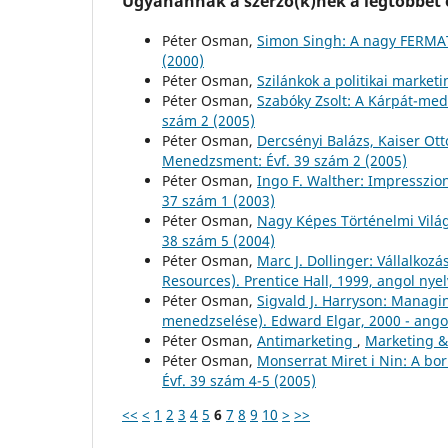
Ugyanannak a szerző(k)nek a legtöbbet o
Péter Osman,
Simon Singh: A nagy FERMAT
(2000)
Péter Osman,
Szilánkok a politikai market
Péter Osman,
Szabóky Zsolt: A Kárpát-med
szám 2 (2005)
Péter Osman,
Dercsényi Balázs, Kaiser Ott
Menedzsment: Évf. 39 szám 2 (2005)
Péter Osman,
Ingo F. Walther: Impresszio
37 szám 1 (2003)
Péter Osman,
Nagy Képes Történelmi Vilá
38 szám 5 (2004)
Péter Osman,
Marc J. Dollinger: Vállalkoz
Resources). Prentice Hall, 1999, angol nye
Péter Osman,
Sigvald J. Harryson: Mana
menedzselése). Edward Elgar, 2000 - ango
Péter Osman,
Antimarketing
,
Marketing &
Péter Osman,
Monserrat Miret i Nin: A bo
Évf. 39 szám 4-5 (2005)
<<
<
1
2
3
4
5
6
7
8
9
10
>
>>