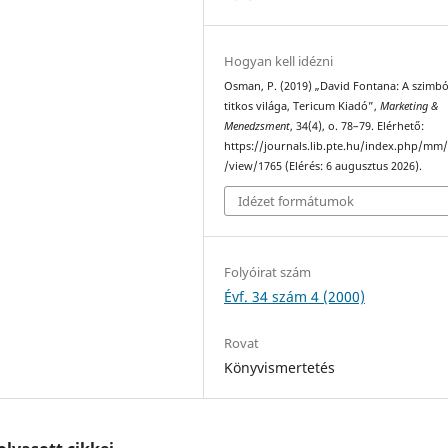
Hogyan kell idézni
Osman, P. (2019) „David Fontana: A szim
titkos világa, Tericum Kiadó”,
Marketing &
Menedzsment
, 34(4), o. 78–79. Elérhető:
https://journals.lib.pte.hu/index.php/mm/
/view/1765 (Elérés: 6 augusztus 2026).
Idézet formátumok
Folyóirat szám
Évf. 34 szám 4 (2000)
Rovat
Könyvismertetés