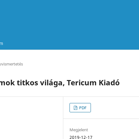
um
vismertetés
ok titkos világa, Tericum Kiadó
PDF
Megjelent
2019-12-17