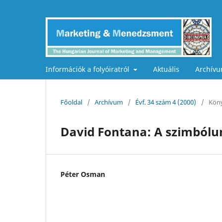
Információk a folyóiratról
Aktuális
Archív
Főoldal
/
Archívum
/
Évf. 34 szám 4 (2000)
/
Köny
David Fontana: A szimbólum
Péter Osman