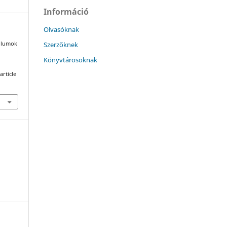
Információ
Olvasóknak
Szerzőknek
bólumok
Könyvtárosoknak
article