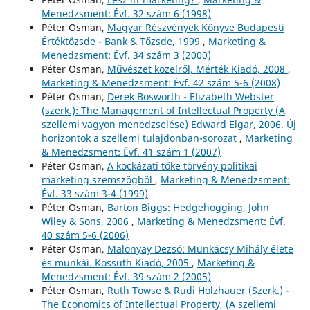
Menedzsment: Évf. 32 szám 6 (1998)
Péter Osman,
Magyar Részvények Könyve Budapesti
Értéktőzsde - Bank & Tőzsde, 1999
,
Marketing &
Menedzsment: Évf. 34 szám 3 (2000)
Péter Osman,
Művészet közelről, Mérték Kiadó, 2008
,
Marketing & Menedzsment: Évf. 42 szám 5-6 (2008)
Péter Osman,
Derek Bosworth - Elizabeth Webster
(szerk.): The Management of Intellectual Property (A
szellemi vagyon menedzselése) Edward Elgar, 2006. Új
horizontok a szellemi tulajdonban-sorozat
,
Marketing
& Menedzsment: Évf. 41 szám 1 (2007)
Péter Osman,
A kockázati tőke törvény politikai
marketing szemszögből
,
Marketing & Menedzsment:
Évf. 33 szám 3-4 (1999)
Péter Osman,
Barton Biggs: Hedgehogging, John
Wiley & Sons, 2006
,
Marketing & Menedzsment: Évf.
40 szám 5-6 (2006)
Péter Osman,
Malonyay Dezső: Munkácsy Mihály élete
és munkái. Kossuth Kiadó, 2005
,
Marketing &
Menedzsment: Évf. 39 szám 2 (2005)
Péter Osman,
Ruth Towse & Rudi Holzhauer (Szerk.) -
The Economics of Intellectual Property, (A szellemi