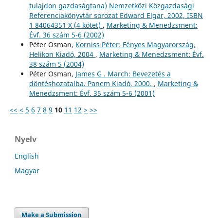
tulajdon gazdaságtana) Nemzetközi Közgazdasági
Referenciakönyvtár sorozat Edward Elgar, 2002, ISBN
1 84064351 X (4 kötet)
,
Marketing & Menedzsment:
Évf. 36 szám 5-6 (2002)
Péter Osman,
Korniss Péter: Fényes Magyarország,
Helikon Kiadó, 2004
,
Marketing & Menedzsment: Évf.
38 szám 5 (2004)
Péter Osman,
James G . March: Bevezetés a
döntéshozatalba. Panem Kiadó, 2000.
,
Marketing &
Menedzsment: Évf. 35 szám 5-6 (2001)
<<
<
5
6
7
8
9
10
11
12
>
>>
Nyelv
English
Magyar
Make a Submission