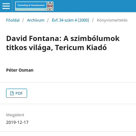
Főoldal
/
Archívum
/
Évf. 34 szám 4 (2000)
/
Könyvismertetés
David Fontana: A szimbólumok
titkos világa, Tericum Kiadó
Péter Osman
PDF
Megjelent
2019-12-17