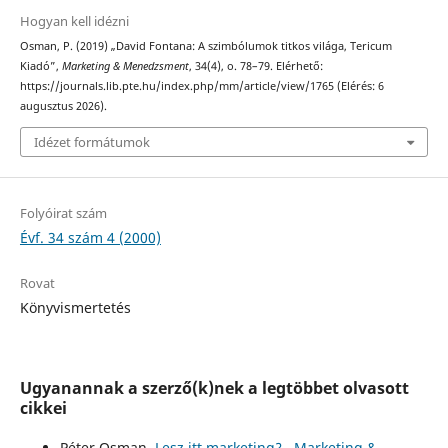
Hogyan kell idézni
Osman, P. (2019) „David Fontana: A szimbólumok titkos világa, Tericum
Kiadó”,
Marketing & Menedzsment
, 34(4), o. 78–79. Elérhető:
https://journals.lib.pte.hu/index.php/mm/article/view/1765 (Elérés: 6
augusztus 2026).
Idézet formátumok
Folyóirat szám
Évf. 34 szám 4 (2000)
Rovat
Könyvismertetés
Ugyanannak a szerző(k)nek a legtöbbet olvasott
cikkei
Péter Osman,
Lesz itt marketing?
,
Marketing &