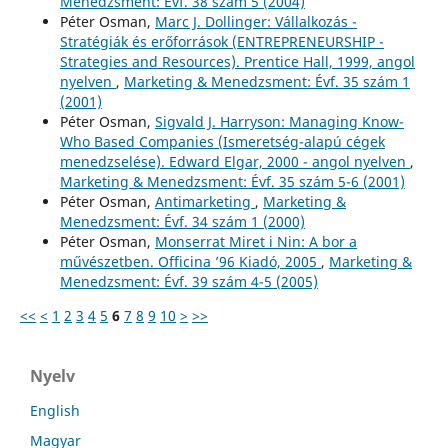
Menedzsment: Évf. 38 szám 5 (2004)
Péter Osman,
Marc J. Dollinger: Vállalkozás -
Stratégiák és erőforrások (ENTREPRENEURSHIP -
Strategies and Resources). Prentice Hall, 1999, angol
nyelven
,
Marketing & Menedzsment: Évf. 35 szám 1
(2001)
Péter Osman,
Sigvald J. Harryson: Managing Know-
Who Based Companies (Ismeretség-alapú cégek
menedzselése). Edward Elgar, 2000 - angol nyelven
,
Marketing & Menedzsment: Évf. 35 szám 5-6 (2001)
Péter Osman,
Antimarketing
,
Marketing &
Menedzsment: Évf. 34 szám 1 (2000)
Péter Osman,
Monserrat Miret i Nin: A bor a
művészetben. Officina ’96 Kiadó, 2005
,
Marketing &
Menedzsment: Évf. 39 szám 4-5 (2005)
<<
<
1
2
3
4
5
6
7
8
9
10
>
>>
Nyelv
English
Magyar