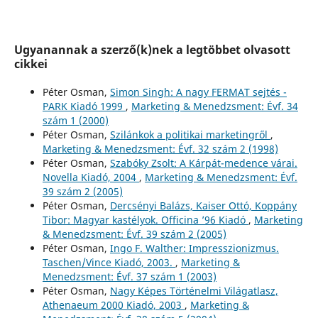
Ugyanannak a szerző(k)nek a legtöbbet olvasott
cikkei
Péter Osman,
Simon Singh: A nagy FERMAT sejtés -
PARK Kiadó 1999
,
Marketing & Menedzsment: Évf. 34
szám 1 (2000)
Péter Osman,
Szilánkok a politikai marketingről
,
Marketing & Menedzsment: Évf. 32 szám 2 (1998)
Péter Osman,
Szabóky Zsolt: A Kárpát-medence várai.
Novella Kiadó, 2004
,
Marketing & Menedzsment: Évf.
39 szám 2 (2005)
Péter Osman,
Dercsényi Balázs, Kaiser Ottó, Koppány
Tibor: Magyar kastélyok. Officina ’96 Kiadó
,
Marketing
& Menedzsment: Évf. 39 szám 2 (2005)
Péter Osman,
Ingo F. Walther: Impresszionizmus.
Taschen/Vince Kiadó, 2003.
,
Marketing &
Menedzsment: Évf. 37 szám 1 (2003)
Péter Osman,
Nagy Képes Történelmi Világatlasz,
Athenaeum 2000 Kiadó, 2003
,
Marketing &