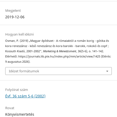
Megjelent
2019-12-06
Hogyan kell idézni
Osman, P. (2019) „Magyar építészet - A rómaiaktól a román korig - gótika és
kora reneszánsz - késő reneszánsz és kora barokk - barokk, rokokó és copf ;
Kossuth Kiadó, 2001-2002”,
Marketing & Menedzsment
, 36(5-6), o. 141–142.
Elérhető: https://journals.lib.pte.hu/index.php/mm/article/view/1425 (Elérés:
9 augusztus 2026).
Idézet formátumok
Folyóirat szám
Évf. 36 szám 5-6 (2002)
Rovat
Könyvismertetés