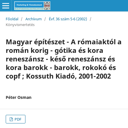
Főoldal
/
Archívum
/
Évf. 36 szám 5-6 (2002)
/
Könyvismertetés
Magyar építészet - A rómaiaktól a
román korig - gótika és kora
reneszánsz - késő reneszánsz és
kora barokk - barokk, rokokó és
copf ; Kossuth Kiadó, 2001-2002
Péter Osman
PDF