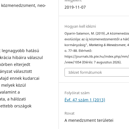
j közmenedzsment, neo-
2019-11-07
Hogyan kell idézni
Oparin-Salamon, M. (2019) „A közmenedz
evolúciója: az új közmenedzsmenttől a háló
kormányzásig”,
Marketing & Menedzsment
, 
t legnagyobb hatású
o. 77–88. Elérhető:
https://journals.lib.pte.hu/index.php/mm/
krácia hibáira válaszul
/view/1054 (Elérés: 7 augusztus 2026).
körben elterjedt
nyzat választott
Idézet formátumok
 Majd ennek kudarcai
, melyek közül
valamint a
Folyóirat szám
ta, a hálózati
Évf. 47 szám 1 (2013)
lettebb országok
Rovat
A menedzsment területei