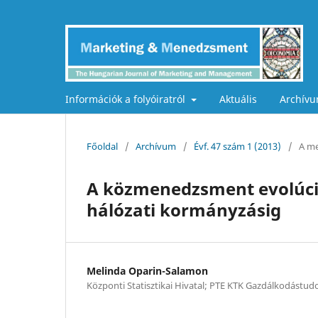
Információk a folyóiratról
Aktuális
Archív
Főoldal
/
Archívum
/
Évf. 47 szám 1 (2013)
/
A me
A közmenedzsment evolúci
hálózati kormányzásig
Melinda Oparin-Salamon
Központi Statisztikai Hivatal; PTE KTK Gazdálkodástud