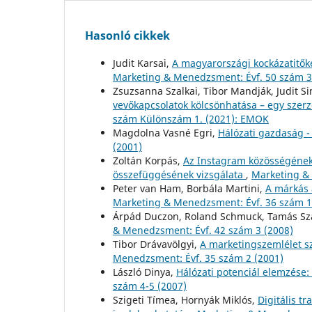
Hasonló cikkek
Judit Karsai,
A magyarországi kockázatitők
Marketing & Menedzsment: Évf. 50 szám 3
Zsuzsanna Szalkai, Tibor Mandják, Judit S
vevőkapcsolatok kölcsönhatása – egy szer
szám Különszám 1. (2021): EMOK
Magdolna Vasné Egri,
Hálózati gazdaság -
(2001)
Zoltán Korpás,
Az Instagram közösségének 
összefüggésének vizsgálata
,
Marketing & 
Peter van Ham, Borbála Martini,
A márkás 
Marketing & Menedzsment: Évf. 36 szám 1
Árpád Duczon, Roland Schmuck, Tamás S
& Menedzsment: Évf. 42 szám 3 (2008)
Tibor Drávavölgyi,
A marketingszemlélet s
Menedzsment: Évf. 35 szám 2 (2001)
László Dinya,
Hálózati potenciál elemzése:
szám 4-5 (2007)
Szigeti Tímea, Hornyák Miklós,
Digitális 