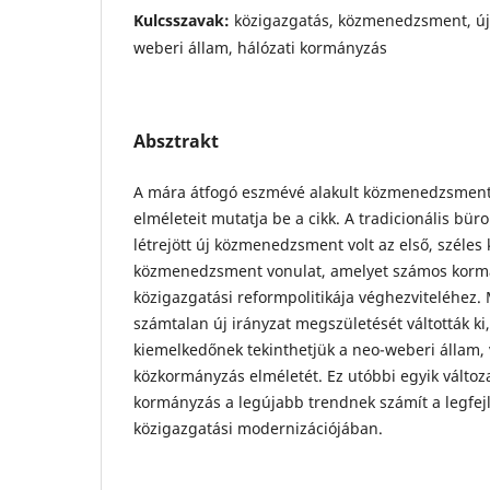
Kulcsszavak:
közigazgatás, közmenedzsment, ú
weberi állam, hálózati kormányzás
Absztrakt
A mára átfogó eszmévé alakult közmenedzsmen
elméleteit mutatja be a cikk. A tradicionális büro
létrejött új közmenedzsment volt az első, széles 
közmenedzsment vonulat, amelyet számos kormá
közigazgatási reformpolitikája véghezviteléhez.
számtalan új irányzat megszületését váltották ki
kiemelkedőnek tekinthetjük a neo-weberi állam, 
közkormányzás elméletét. Ez utóbbi egyik változa
kormányzás a legújabb trendnek számít a legfej
közigazgatási modernizációjában.