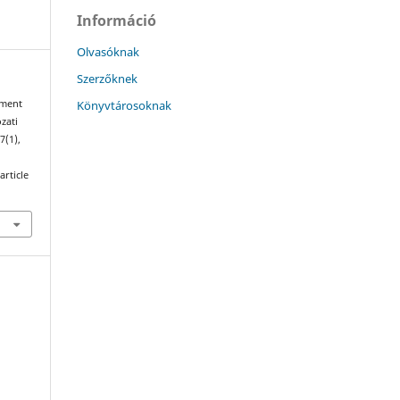
Információ
Olvasóknak
Szerzőknek
Könyvtárosoknak
sment
zati
47(1),
article