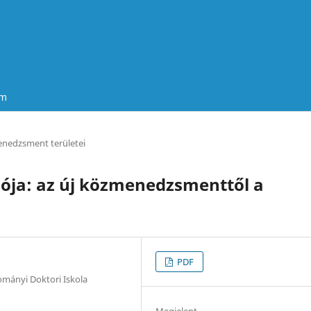
um
nedzsment területei
ója: az új közmenedzsmenttől a
PDF
ományi Doktori Iskola
Megjelent