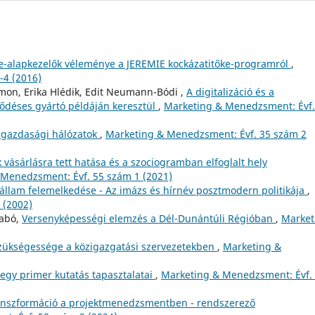
e-alapkezelők véleménye a JEREMIE kockázatitőke-programról
,
-4 (2016)
imon, Erika Hlédik, Edit Neumann-Bódi ,
A digitalizáció és a
ződéses gyártó példáján keresztül
,
Marketing & Menedzsment: Évf.
 gazdasági hálózatok
,
Marketing & Menedzsment: Évf. 35 szám 2
vásárlásra tett hatása és a szociogramban elfoglalt hely
Menedzsment: Évf. 55 szám 1 (2021)
állam felemelkedése - Az imázs és hírnév posztmodern politikája
,
 (2002)
zabó,
Versenyképességi elemzés a Dél-Dunántúli Régióban
,
Market
zükségessége a közigazgatási szervezetekben
,
Marketing &
 egy primer kutatás tapasztalatai
,
Marketing & Menedzsment: Évf.
transzformáció a projektmenedzsmentben - rendszerező