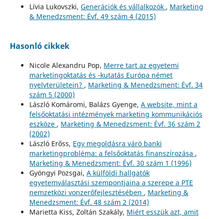
Lívia Lukovszki,
Generációk és vállalkozók
,
Marketing
& Menedzsment: Évf. 49 szám 4 (2015)
Hasonló cikkek
Nicole Alexandru Pop,
Merre tart az egyetemi
marketingoktatás és -kutatás Európa német
nyelvterületein?
,
Marketing & Menedzsment: Évf. 34
szám 5 (2000)
László Komáromi, Balázs Gyenge,
A website, mint a
felsőoktatási intézmények marketing kommunikációs
eszköze
,
Marketing & Menedzsment: Évf. 36 szám 2
(2002)
László Erőss,
Egy megoldásra váró banki
marketingprobléma: a felsőoktatás finanszírozása
,
Marketing & Menedzsment: Évf. 30 szám 1 (1996)
Gyöngyi Pozsgai,
A külföldi hallgatók
egyetemválasztási szempontjaina a szerepe a PTE
nemzetközi vonzerőfejlesztésében
,
Marketing &
Menedzsment: Évf. 48 szám 2 (2014)
Marietta Kiss, Zoltán Szakály,
Miért esszük azt, amit