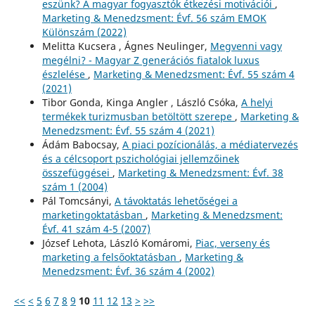
eszünk? A magyar fogyasztók étkezési motivációi
,
Marketing & Menedzsment: Évf. 56 szám EMOK
Különszám (2022)
Melitta Kucsera , Ágnes Neulinger,
Megvenni vagy
megélni? - Magyar Z generációs fiatalok luxus
észlelése
,
Marketing & Menedzsment: Évf. 55 szám 4
(2021)
Tibor Gonda, Kinga Angler , László Csóka,
A helyi
termékek turizmusban betöltött szerepe
,
Marketing &
Menedzsment: Évf. 55 szám 4 (2021)
Ádám Babocsay,
A piaci pozícionálás, a médiatervezés
és a célcsoport pszichológiai jellemzőinek
összefüggései
,
Marketing & Menedzsment: Évf. 38
szám 1 (2004)
Pál Tomcsányi,
A távoktatás lehetőségei a
marketingoktatásban
,
Marketing & Menedzsment:
Évf. 41 szám 4-5 (2007)
József Lehota, László Komáromi,
Piac, verseny és
marketing a felsőoktatásban
,
Marketing &
Menedzsment: Évf. 36 szám 4 (2002)
<<
<
5
6
7
8
9
10
11
12
13
>
>>