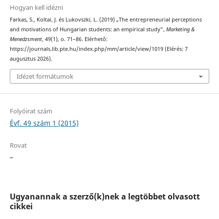
Hogyan kell idézni
Farkas, S., Koltai, J. és Lukovszki, L. (2019) „The entrepreneurial perceptions
and motivations of Hungarian students: an empirical study”,
Marketing &
Menedzsment
, 49(1), o. 71–86. Elérhető:
https://journals.lib.pte.hu/index.php/mm/article/view/1019 (Elérés: 7
augusztus 2026).
Idézet formátumok
Folyóirat szám
Évf. 49 szám 1 (2015)
Rovat
–
Ugyanannak a szerző(k)nek a legtöbbet olvasott
cikkei