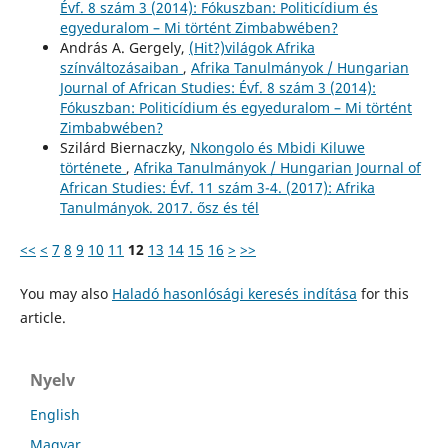
Évf. 8 szám 3 (2014): Fókuszban: Politicídium és
egyeduralom – Mi történt Zimbabwében?
András A. Gergely,
(Hit?)világok Afrika
színváltozásaiban
,
Afrika Tanulmányok / Hungarian
Journal of African Studies: Évf. 8 szám 3 (2014):
Fókuszban: Politicídium és egyeduralom – Mi történt
Zimbabwében?
Szilárd Biernaczky,
Nkongolo és Mbidi Kiluwe
története
,
Afrika Tanulmányok / Hungarian Journal of
African Studies: Évf. 11 szám 3-4. (2017): Afrika
Tanulmányok. 2017. ősz és tél
<<
<
7
8
9
10
11
12
13
14
15
16
>
>>
You may also
Haladó hasonlósági keresés indítása
for this
article.
Nyelv
English
Magyar