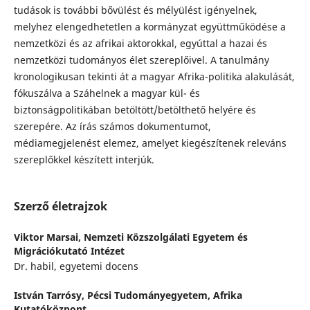
tudások is további bővülést és mélyülést igényelnek,
melyhez elengedhetetlen a kormányzat együttműködése a
nemzetközi és az afrikai aktorokkal, egyúttal a hazai és
nemzetközi tudományos élet szereplőivel. A tanulmány
kronologikusan tekinti át a magyar Afrika-politika alakulását,
fókuszálva a Száhelnek a magyar kül- és
biztonságpolitikában betöltött/betölthető helyére és
szerepére. Az írás számos dokumentumot,
médiamegjelenést elemez, amelyet kiegészítenek releváns
szereplőkkel készített interjúk.
Szerző életrajzok
Viktor Marsai,
Nemzeti Közszolgálati Egyetem és
Migrációkutató Intézet
Dr. habil, egyetemi docens
István Tarrósy,
Pécsi Tudományegyetem, Afrika
Kutatóközpont