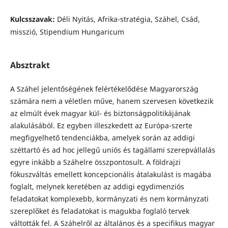
Kulcsszavak:
Déli Nyitás, Afrika-stratégia, Száhel, Csád,
misszió, Stipendium Hungaricum
Absztrakt
A Száhel jelentőségének felértékelődése Magyarország
számára nem a véletlen műve, hanem szervesen következik
az elmúlt évek magyar kül- és biztonságpolitikájának
alakulásából. Ez egyben illeszkedett az Európa-szerte
megfigyelhető tendenciákba, amelyek során az addigi
széttartó és ad hoc jellegű uniós és tagállami szerepvállalás
egyre inkább a Száhelre összpontosult. A földrajzi
fókuszváltás emellett koncepcionális átalakulást is magába
foglalt, melynek keretében az addigi egydimenziós
feladatokat komplexebb, kormányzati és nem kormányzati
szereplőket és feladatokat is magukba foglaló tervek
váltották fel. A Száhelről az általános és a specifikus magyar