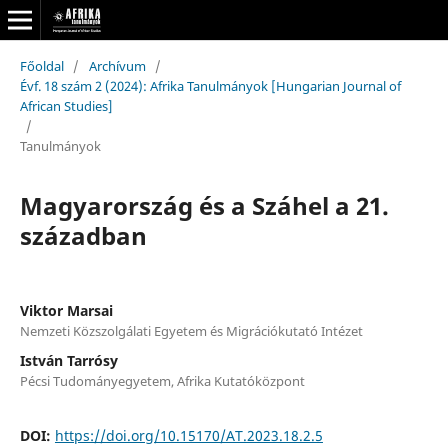
Főoldal
/
Archívum
/
Évf. 18 szám 2 (2024): Afrika Tanulmányok [Hungarian Journal of
African Studies]
/
Tanulmányok
Magyarország és a Száhel a 21.
században
Viktor Marsai
Nemzeti Közszolgálati Egyetem és Migrációkutató Intézet
István Tarrósy
Pécsi Tudományegyetem, Afrika Kutatóközpont
DOI:
https://doi.org/10.15170/AT.2023.18.2.5