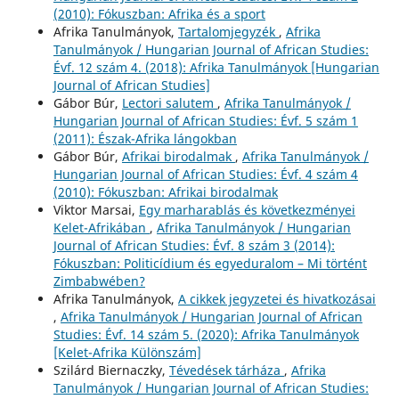
(2010): Fókuszban: Afrika és a sport
Afrika Tanulmányok,
Tartalomjegyzék
,
Afrika
Tanulmányok / Hungarian Journal of African Studies:
Évf. 12 szám 4. (2018): Afrika Tanulmányok [Hungarian
Journal of African Studies]
Gábor Búr,
Lectori salutem
,
Afrika Tanulmányok /
Hungarian Journal of African Studies: Évf. 5 szám 1
(2011): Észak-Afrika lángokban
Gábor Búr,
Afrikai birodalmak
,
Afrika Tanulmányok /
Hungarian Journal of African Studies: Évf. 4 szám 4
(2010): Fókuszban: Afrikai birodalmak
Viktor Marsai,
Egy marharablás és következményei
Kelet-Afrikában
,
Afrika Tanulmányok / Hungarian
Journal of African Studies: Évf. 8 szám 3 (2014):
Fókuszban: Politicídium és egyeduralom – Mi történt
Zimbabwében?
Afrika Tanulmányok,
A cikkek jegyzetei és hivatkozásai
,
Afrika Tanulmányok / Hungarian Journal of African
Studies: Évf. 14 szám 5. (2020): Afrika Tanulmányok
[Kelet-Afrika Különszám]
Szilárd Biernaczky,
Tévedések tárháza
,
Afrika
Tanulmányok / Hungarian Journal of African Studies: