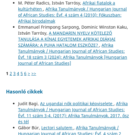
M. Péter Radics, István Tarrósy,
Afrikai fiatalok a
kultúrhéten
,
Afrika Tanulmányok / Hungarian Journal
of African Studies: Évf. 4 szám 4 (2010): Fókuszban:
Afrikai birodalmak
Emmanuel Frimpong Sarpong, Dominic Winston Kaku,
István Tarrósy,
A MANDARIN NYELV KÖTELEZŐ
TANULÁSA A KÍNAI EGYETEMEK AFRIKAI DIÁKJAI
SZÁMÁRA: A PUHA HATALOM ESZKÖZE?
,
Afrika
Tanulmányok / Hungarian Journal of African Studies:
Évf. 18 szám 3 (2024): Afrika Tanulmányok [Hungarian
Journal of African Studies]
1
2
3
4
5
6
>
>>
Hasonló cikkek
Judit Bagi,
Az ugandai nők politikai képviselete
,
Afrika
Tanulmányok / Hungarian Journal of African Studies:
Évf. 11 szám 3-4. (2017): Afrika Tanulmányok. 2017. ősz
és tél
Gábor Búr,
Lectori salutem
,
Afrika Tanulmányok /
Hungarian Journal of African Studies: Évf. 4 szám 2