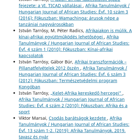
fejezete: a VI. TICAD vállalásai
,
Afrika Tanulmányok /
Hungarian Journal of African Studies: Évf. 10 szám 3
(2016): Fókuszban: Wamachinga: árusok népe a
tanzániai nagyvárosokban
István Tarrósy, M. Péter Radics,
Afrikaiakon is múlik. A
kínai-afrikai együttműködés lehetőségei
,
Afrika
Tanulmányok / Hungarian Journal of African Studies:
Évf. 4 szám 1 (2010): Fókuszban: Kínai-afrikai
kapcsolatok
István Tarrósy, Gábor Búr,
Afrikai transzformációk –
Pillanatfelvételek 2012 őszén
,
Afrika Tanulmányok /
Hungarian Journal of African Studies: Évf. 6 szám 3
(2012): Fókuszban: Természetvédelmi program
Kongóban
István Tarrósy,
„Kelet-Afrika kereskedő hercegei”
,
Afrika Tanulmányok / Hungarian Journal of African
Studies: Évf. 4 szám 2 (2010): Fókuszban: Afrika és a
sport
Viktor Marsai,
Csodás barátságok kezdete
,
Afrika
Tanulmányok / Hungarian Journal of African Studies:
Évf. 13 szám 1-2. (2019): Afrika Tanulmányok. 2019.
tavasz és nyár