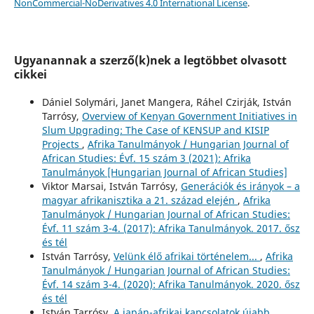
NonCommercial-NoDerivatives 4.0 International License
.
Ugyanannak a szerző(k)nek a legtöbbet olvasott
cikkei
Dániel Solymári, Janet Mangera, Ráhel Czirják, István
Tarrósy,
Overview of Kenyan Government Initiatives in
Slum Upgrading: The Case of KENSUP and KISIP
Projects
,
Afrika Tanulmányok / Hungarian Journal of
African Studies: Évf. 15 szám 3 (2021): Afrika
Tanulmányok [Hungarian Journal of African Studies]
Viktor Marsai, István Tarrósy,
Generációk és irányok – a
magyar afrikanisztika a 21. század elején
,
Afrika
Tanulmányok / Hungarian Journal of African Studies:
Évf. 11 szám 3-4. (2017): Afrika Tanulmányok. 2017. ősz
és tél
István Tarrósy,
Velünk élő afrikai történelem...
,
Afrika
Tanulmányok / Hungarian Journal of African Studies:
Évf. 14 szám 3-4. (2020): Afrika Tanulmányok. 2020. ősz
és tél
István Tarrósy,
A japán-afrikai kapcsolatok újabb