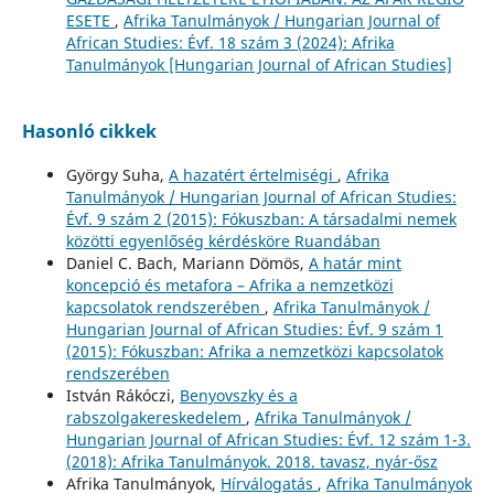
ESETE
,
Afrika Tanulmányok / Hungarian Journal of
African Studies: Évf. 18 szám 3 (2024): Afrika
Tanulmányok [Hungarian Journal of African Studies]
Hasonló cikkek
György Suha,
A hazatért értelmiségi
,
Afrika
Tanulmányok / Hungarian Journal of African Studies:
Évf. 9 szám 2 (2015): Fókuszban: A társadalmi nemek
közötti egyenlőség kérdésköre Ruandában
Daniel C. Bach, Mariann Dömös,
A határ mint
koncepció és metafora – Afrika a nemzetközi
kapcsolatok rendszerében
,
Afrika Tanulmányok /
Hungarian Journal of African Studies: Évf. 9 szám 1
(2015): Fókuszban: Afrika a nemzetközi kapcsolatok
rendszerében
István Rákóczi,
Benyovszky és a
rabszolgakereskedelem
,
Afrika Tanulmányok /
Hungarian Journal of African Studies: Évf. 12 szám 1-3.
(2018): Afrika Tanulmányok. 2018. tavasz, nyár-ősz
Afrika Tanulmányok,
Hírválogatás
,
Afrika Tanulmányok