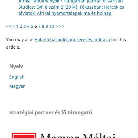
Afrika Tanulmányok / Hungarian Journal of African
Studies: Évf. 8 szám 2 (2014): Fókuszban: Harcok és
távlatok: Afrikai nyomortelepek ma és holnap
<<
<
1
2
3
4
5
6
7
8
9
10
>
>>
You may also
Haladó hasonlósági keresés indítása
for this
article.
Nyelv
English
Magyar
Stratégiai partner és fő támogató