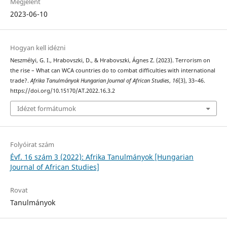
Megjelent
2023-06-10
Hogyan kell idézni
Neszmélyi, G. I., Hrabovszki, D., & Hrabovszki, Ágnes Z. (2023). Terrorism on
the rise – What can WCA countries do to combat difficulties with international
trade?.
Afrika Tanulmányok Hungarian Journal of African Studies
,
16
(3), 33–46.
https://doi.org/10.15170/AT.2022.16.3.2
Idézet formátumok
Folyóirat szám
Évf. 16 szám 3 (2022): Afrika Tanulmányok [Hungarian
Journal of African Studies]
Rovat
Tanulmányok