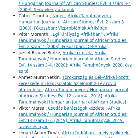
/ Hungarian Journal of African Studies: Évf. 3 szám 3-4
(2009): Sérülékeny államok
Gábor Grünhut,
Niger
,
Afrika Tanulmányok /
Hungarian Journal of African Studies: Évf. 2 szám 3
(2008): Fókuszban: Vízproblémák Afrikában
Péter Morenth,
„Égi Királyság Afrikában”
,
Afrika
Tanulmányok / Hungarian Journal of African Studies:
Évf. 2 szám 1 (2008): Fókuszban: Dél-Afrika
József Brauer-Benke,
Afrikai citerák
,
Afrika
Tanulmányok / Hungarian Journal of African Studies:
Évf. 14 szám 3-4. (2020): Afrika Tanulmányok. 2020. ősz
és tél
Ahmet Murat Yetkin,
Törökország és Dél-Afrika közötti
kereskedelmi kapcsolatok: az elmúlt 20 év rövid
áttekintése
,
Afrika Tanulmányok / Hungarian Journal
of African Studies: Évf. 12 szám 4. (2018): Afrika
Tanulmányok [Hungarian Journal of African Studies]
Viktor Marsai,
Csodás barátságok kezdete
,
Afrika
Tanulmányok / Hungarian Journal of African Studies:
Évf. 13 szám 1-2. (2019): Afrika Tanulmányok. 2019.
tavasz és nyár
Lénárd Ádám Timár,
Afrika Indiában – mély gyökerek
,