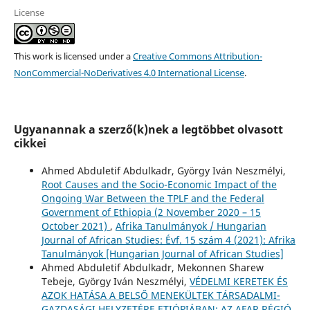
License
This work is licensed under a
Creative Commons Attribution-
NonCommercial-NoDerivatives 4.0 International License
.
Ugyanannak a szerző(k)nek a legtöbbet olvasott
cikkei
Ahmed Abduletif Abdulkadr, György Iván Neszmélyi,
Root Causes and the Socio-Economic Impact of the
Ongoing War Between the TPLF and the Federal
Government of Ethiopia (2 November 2020 – 15
October 2021)
,
Afrika Tanulmányok / Hungarian
Journal of African Studies: Évf. 15 szám 4 (2021): Afrika
Tanulmányok [Hungarian Journal of African Studies]
Ahmed Abduletif Abdulkadr, Mekonnen Sharew
Tebeje, György Iván Neszmélyi,
VÉDELMI KERETEK ÉS
AZOK HATÁSA A BELSŐ MENEKÜLTEK TÁRSADALMI-
GAZDASÁGI HELYZETÉRE ETIÓPIÁBAN: AZ AFAR RÉGIÓ