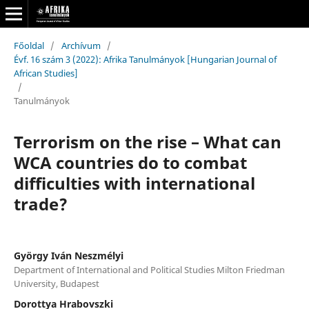
Főoldal
/
Archívum
/
Évf. 16 szám 3 (2022): Afrika Tanulmányok [Hungarian Journal of
African Studies]
/
Tanulmányok
Terrorism on the rise – What can
WCA countries do to combat
difficulties with international
trade?
György Iván Neszmélyi
Department of International and Political Studies Milton Friedman
University, Budapest
Dorottya Hrabovszki