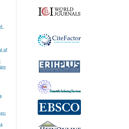
f.
l of
i
zám
a
ies:
14