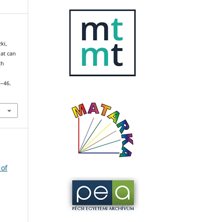
ki,
hat can
th
3–46.
 of