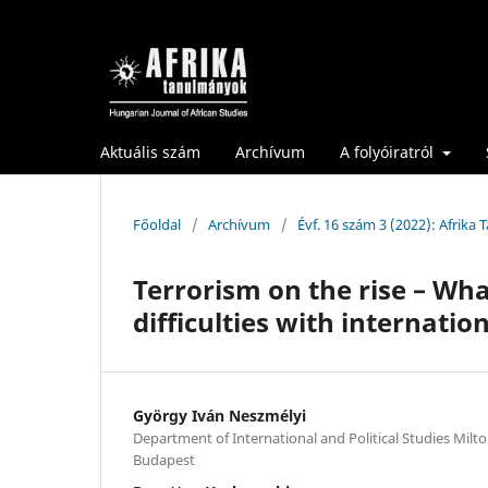
Aktuális szám
Archívum
A folyóiratról
Főoldal
/
Archívum
/
Évf. 16 szám 3 (2022): Afrika
Terrorism on the rise – Wh
difficulties with internatio
György Iván Neszmélyi
Department of International and Political Studies Milt
Budapest