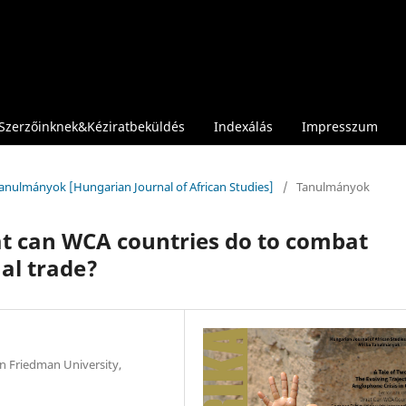
Szerzőinknek&Kéziratbeküldés
Indexálás
Impresszum
 Tanulmányok [Hungarian Journal of African Studies]
/
Tanulmányok
at can WCA countries do to combat
nal trade?
on Friedman University,