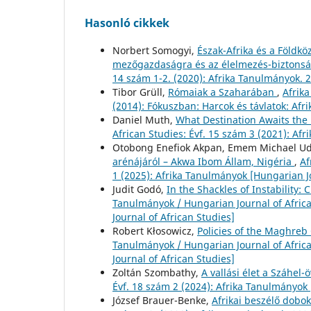
Hasonló cikkek
Norbert Somogyi,
Észak-Afrika és a Földköz
mezőgazdaságra és az élelmezés-biztons
14 szám 1-2. (2020): Afrika Tanulmányok. 2
Tibor Grüll,
Rómaiak a Szaharában
,
Afrika
(2014): Fókuszban: Harcok és távlatok: Af
Daniel Muth,
What Destination Awaits th
African Studies: Évf. 15 szám 3 (2021): Af
Otobong Enefiok Akpan, Emem Michael U
arénájáról – Akwa Ibom Állam, Nigéria
,
Af
1 (2025): Afrika Tanulmányok [Hungarian Jo
Judit Godó,
In the Shackles of Instability
Tanulmányok / Hungarian Journal of Africa
Journal of African Studies]
Robert Kłosowicz,
Policies of the Maghreb
Tanulmányok / Hungarian Journal of Africa
Journal of African Studies]
Zoltán Szombathy,
A vallási élet a Száhel
Évf. 18 szám 2 (2024): Afrika Tanulmányok 
József Brauer-Benke,
Afrikai beszélő dobo