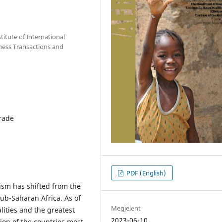
itute of International
ness Transactions and
rade
PDF (English)
orism has shifted from the
ub-Saharan Africa. As of
Megjelent
lities and the greatest
2023-06-10
ion of the countries most