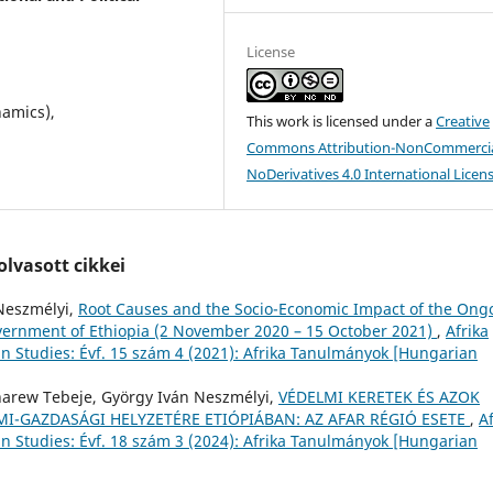
License
amics),
This work is licensed under a
Creative
Commons Attribution-NonCommercia
NoDerivatives 4.0 International Licen
lvasott cikkei
Neszmélyi,
Root Causes and the Socio-Economic Impact of the Ong
vernment of Ethiopia (2 November 2020 – 15 October 2021)
,
Afrika
n Studies: Évf. 15 szám 4 (2021): Afrika Tanulmányok [Hungarian
arew Tebeje, György Iván Neszmélyi,
VÉDELMI KERETEK ÉS AZOK
I-GAZDASÁGI HELYZETÉRE ETIÓPIÁBAN: AZ AFAR RÉGIÓ ESETE
,
Af
n Studies: Évf. 18 szám 3 (2024): Afrika Tanulmányok [Hungarian