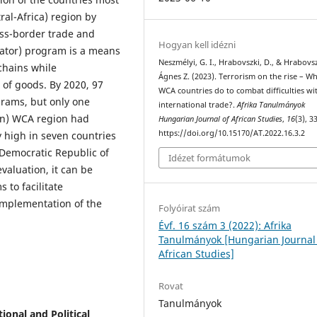
ral-Africa) region by
oss-border trade and
Hogyan kell idézni
ator) program is a means
Neszmélyi, G. I., Hrabovszki, D., & Hrabovsz
 chains while
Ágnes Z. (2023). Terrorism on the rise – W
 of goods. By 2020, 97
WCA countries do to combat difficulties wi
grams, but only one
international trade?.
Afrika Tanulmányok
on) WCA region had
Hungarian Journal of African Studies
,
16
(3), 3
https://doi.org/10.15170/AT.2022.16.3.2
y high in seven countries
 Democratic Republic of
Idézet formátumok
valuation, it can be
to facilitate
implementation of the
Folyóirat szám
Évf. 16 szám 3 (2022): Afrika
Tanulmányok [Hungarian Journal
African Studies]
Rovat
Tanulmányok
ional and Political