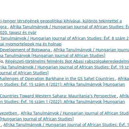
i-tenger térségének geopolitikai kihívásai, különös tekintettel a
ágra
,
Afrika Tanulmányok / Hungarian Journal of African Studies: Év
020. tavasz és nyár
 Tanulmányok / Hungarian Journal of African Studies: Évf. 8 szám 2
rikai nyomortelepek ma és holnap
e Development of Botswana
,
Afrika Tanulmányok / Hungarian Journa
rika Tanulmányok [Hungarian Journal of African Studies]
do,
Régészeti-történelmi felmérés Ikot Abasi rabszolgakereskedelm
rika Tanulmányok / Hungarian Journal of African Studies: Évf. 19 s
urnal of African Studies]
: Challenges of Operation Barkhane in the G5 Sahel Countries
,
Afrika
n Studies: Évf. 15 szám 4 (2021): Afrika Tanulmányok [Hungarian
 Countries Toward Western Sahara: Mauritania’s Perspective
,
Afrik
n Studies: Évf. 16 szám 1 (2022): Afrika Tanulmányok [Hungarian
-övezetben
,
Afrika Tanulmányok / Hungarian Journal of African Stud
[Hungarian Journal of African Studies]
k
,
Afrika Tanulmányok / Hungarian Journal of African Studies: Évf. 