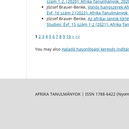
szám 1-2. (2020): Afrika Tanulmányok. 2020
József Brauer-Benke,
Vonós hangszerek Af
Évf. 16 szám 2 (2022): Afrika Tanulmányok 
József Brauer-Benke,
Az afrikai lantok tört
Studies: Évf. 15 szám 1-2 (2021): Afrika T
1
2
3
4
5
6
7
8
9
10
>
>>
You may also
Haladó hasonlósági keresés indítá
AFRIKA TANULMÁNYOK | ISSN 1788-6422 (Nyomtat