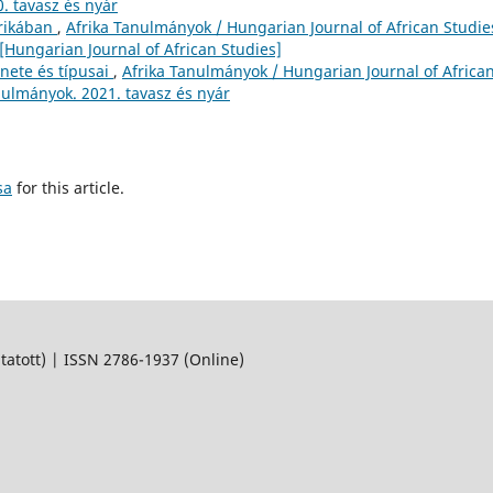
. tavasz és nyár
rikában
,
Afrika Tanulmányok / Hungarian Journal of African Studie
[Hungarian Journal of African Studies]
énete és típusai
,
Afrika Tanulmányok / Hungarian Journal of Africa
anulmányok. 2021. tavasz és nyár
sa
for this article.
ott) | ISSN 2786-1937 (Online)