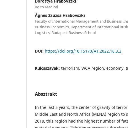
Dorottya Hrabovszki
Agito Medical
Ágnes Zsuzsa Hrabovszki
Faculty of International Management and Business, Inst
Business Economics, Department of International Busi
Logistics, Budapest Business School
DOI:
https://doi.org/10.15170/AT.2022.16.3.2
Kulcsszavak:
terrorism, WCA region, economy, t
Absztrakt
In the last 5 years, the center of gravity of terr
Middle East and North Africa (MENA) region to s
2018, this region had the highest number of fata
material damage. This paper assesses the situat