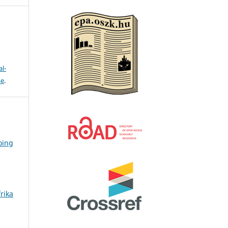
l-
se
.
oing
rika