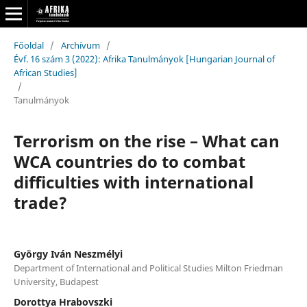
Főoldal
/
Archívum
/
Évf. 16 szám 3 (2022): Afrika Tanulmányok [Hungarian Journal of
African Studies]
/
Tanulmányok
Terrorism on the rise – What can
WCA countries do to combat
difficulties with international
trade?
György Iván Neszmélyi
Department of International and Political Studies Milton Friedman
University, Budapest
Dorottya Hrabovszki