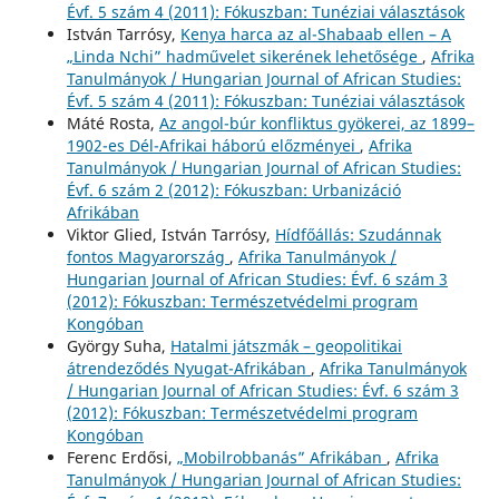
Évf. 5 szám 4 (2011): Fókuszban: Tunéziai választások
István Tarrósy,
Kenya harca az al-Shabaab ellen – A
„Linda Nchi” hadművelet sikerének lehetősége
,
Afrika
Tanulmányok / Hungarian Journal of African Studies:
Évf. 5 szám 4 (2011): Fókuszban: Tunéziai választások
Máté Rosta,
Az angol-búr konfliktus gyökerei, az 1899–
1902-es Dél-Afrikai háború előzményei
,
Afrika
Tanulmányok / Hungarian Journal of African Studies:
Évf. 6 szám 2 (2012): Fókuszban: Urbanizáció
Afrikában
Viktor Glied, István Tarrósy,
Hídfőállás: Szudánnak
fontos Magyarország
,
Afrika Tanulmányok /
Hungarian Journal of African Studies: Évf. 6 szám 3
(2012): Fókuszban: Természetvédelmi program
Kongóban
György Suha,
Hatalmi játszmák – geopolitikai
átrendeződés Nyugat-Afrikában
,
Afrika Tanulmányok
/ Hungarian Journal of African Studies: Évf. 6 szám 3
(2012): Fókuszban: Természetvédelmi program
Kongóban
Ferenc Erdősi,
„Mobilrobbanás” Afrikában
,
Afrika
Tanulmányok / Hungarian Journal of African Studies: