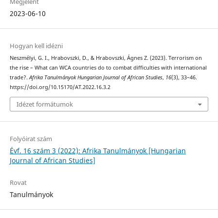
Megjelent
2023-06-10
Hogyan kell idézni
Neszmélyi, G. I., Hrabovszki, D., & Hrabovszki, Ágnes Z. (2023). Terrorism on
the rise – What can WCA countries do to combat difficulties with international
trade?.
Afrika Tanulmányok Hungarian Journal of African Studies
,
16
(3), 33–46.
https://doi.org/10.15170/AT.2022.16.3.2
Idézet formátumok
Folyóirat szám
Évf. 16 szám 3 (2022): Afrika Tanulmányok [Hungarian
Journal of African Studies]
Rovat
Tanulmányok