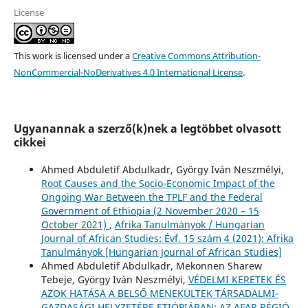
License
This work is licensed under a
Creative Commons Attribution-
NonCommercial-NoDerivatives 4.0 International License
.
Ugyanannak a szerző(k)nek a legtöbbet olvasott
cikkei
Ahmed Abduletif Abdulkadr, György Iván Neszmélyi,
Root Causes and the Socio-Economic Impact of the
Ongoing War Between the TPLF and the Federal
Government of Ethiopia (2 November 2020 – 15
October 2021)
,
Afrika Tanulmányok / Hungarian
Journal of African Studies: Évf. 15 szám 4 (2021): Afrika
Tanulmányok [Hungarian Journal of African Studies]
Ahmed Abduletif Abdulkadr, Mekonnen Sharew
Tebeje, György Iván Neszmélyi,
VÉDELMI KERETEK ÉS
AZOK HATÁSA A BELSŐ MENEKÜLTEK TÁRSADALMI-
GAZDASÁGI HELYZETÉRE ETIÓPIÁBAN: AZ AFAR RÉGIÓ