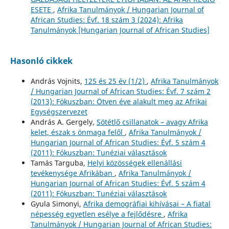
ESETE
,
Afrika Tanulmányok / Hungarian Journal of
African Studies: Évf. 18 szám 3 (2024): Afrika
Tanulmányok [Hungarian Journal of African Studies]
Hasonló cikkek
András Vojnits,
125 és 25 év (1/2)
,
Afrika Tanulmányok
/ Hungarian Journal of African Studies: Évf. 7 szám 2
(2013): Fókuszban: Ötven éve alakult meg az Afrikai
Egységszervezet
András A. Gergely,
Sötétlő csillanatok – avagy Afrika
kelet, észak s önmaga felől
,
Afrika Tanulmányok /
Hungarian Journal of African Studies: Évf. 5 szám 4
(2011): Fókuszban: Tunéziai választások
Tamás Targuba,
Helyi közösségek ellenállási
tevékenysége Afrikában
,
Afrika Tanulmányok /
Hungarian Journal of African Studies: Évf. 5 szám 4
(2011): Fókuszban: Tunéziai választások
Gyula Simonyi,
Afrika demográfiai kihívásai – A fiatal
népesség egyetlen esélye a fejlődésre
,
Afrika
Tanulmányok / Hungarian Journal of African Studies: