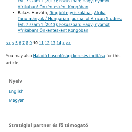
Évf. 7 szám 1 (2013): Fókuszban: Hagyj nyomot
Afrikában! Önkéntesként Kongóban
Balázs Horváth,
Ringből egy iskolába
,
Afrika
Tanulmányok / Hungarian Journal of African Studies:
Évf. 7 szám 1 (2013): Fókuszban: Hagyj nyomot
Afrikában! Önkéntesként Kongóban
<<
<
5
6
7
8
9
10
11
12
13
14
>
>>
You may also
Haladó hasonlósági keresés indítása
for this
article.
Nyelv
English
Magyar
Stratégiai partner és fő támogató