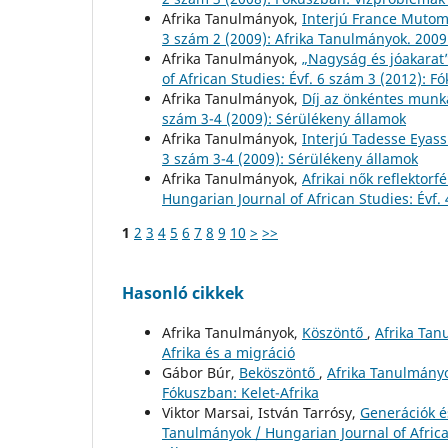
Afrika Tanulmányok,
Interjú France Muto
3 szám 2 (2009): Afrika Tanulmányok. 2009
Afrika Tanulmányok,
„Nagyság és jóakarat”
of African Studies: Évf. 6 szám 3 (2012)
Afrika Tanulmányok,
Díj az önkéntes munk
szám 3-4 (2009): Sérülékeny államok
Afrika Tanulmányok,
Interjú Tadesse Eyas
3 szám 3-4 (2009): Sérülékeny államok
Afrika Tanulmányok,
Afrikai nők reflektor
Hungarian Journal of African Studies: Évf.
1
2
3
4
5
6
7
8
9
10
>
>>
Hasonló cikkek
Afrika Tanulmányok,
Köszöntő
,
Afrika Tan
Afrika és a migráció
Gábor Búr,
Beköszöntő
,
Afrika Tanulmányo
Fókuszban: Kelet-Afrika
Viktor Marsai, István Tarrósy,
Generációk és
Tanulmányok / Hungarian Journal of African