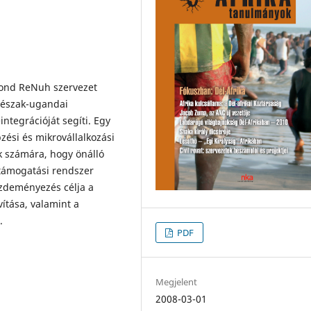
pond ReNuh szervezet
 észak-ugandai
tegrációját segíti. Egy
ési és mikrovállalkozási
k számára, hogy önálló
vtámogatási rendszer
zdeményezés célja a
ítása, valamint a
.
PDF
Megjelent
2008-03-01