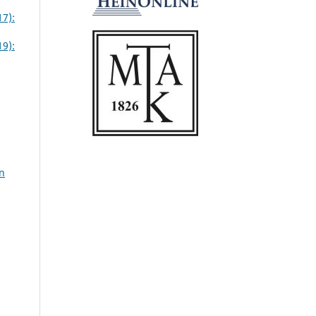
17):
19):
n