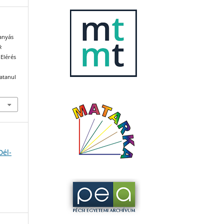
anyás
k
 Elérés
katanul
Dél-