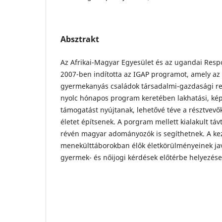
Absztrakt
Az Afrikai-Magyar Egyesület és az ugandai Res
2007-ben indította az IGAP programot, amely az
gyermekanyás családok társadalmi-gazdasági rein
nyolc hónapos program keretében lakhatási, képz
támogatást nyújtanak, lehetővé téve a résztvevő
életet építsenek. A porgram mellett kialakult tá
révén magyar adományozók is segíthetnek. A ke
menekülttáborokban élők életkörülményeinek jav
gyermek- és nőijogi kérdések előtérbe helyezése