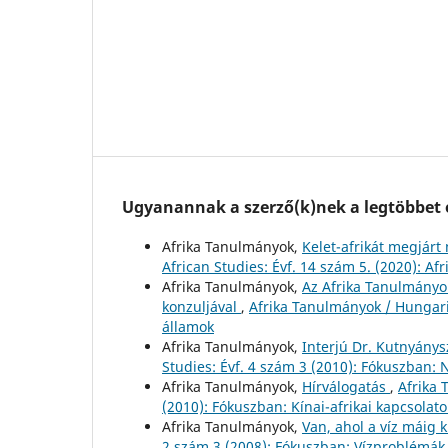
Ugyanannak a szerző(k)nek a legtöbbet o
Afrika Tanulmányok,
Kelet-afrikát megjárt
African Studies: Évf. 14 szám 5. (2020): A
Afrika Tanulmányok,
Az Afrika Tanulmányok 
konzuljával
,
Afrika Tanulmányok / Hungaria
államok
Afrika Tanulmányok,
Interjú Dr. Kutnyánys
Studies: Évf. 4 szám 3 (2010): Fókuszban: 
Afrika Tanulmányok,
Hírválogatás
,
Afrika 
(2010): Fókuszban: Kínai-afrikai kapcsolato
Afrika Tanulmányok,
Van, ahol a víz máig 
2 szám 3 (2008): Fókuszban: Vízproblémák