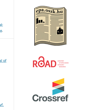
l-
se
.
l of
vf.