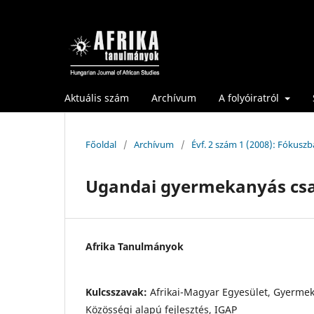
Aktuális szám
Archívum
A folyóiratról
Főoldal
/
Archívum
/
Évf. 2 szám 1 (2008): Fókuszb
Ugandai gyermekanyás cs
Afrika Tanulmányok
Kulcsszavak:
Afrikai-Magyar Egyesület, Gyermek
Közösségi alapú fejlesztés, IGAP