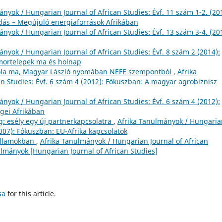
nyok / Hungarian Journal of African Studies: Évf. 11 szám 1-2. (20
dás – Megújuló energiaforrások Afrikában
nyok / Hungarian Journal of African Studies: Évf. 13 szám 3-4. (20
ányok / Hungarian Journal of African Studies: Évf. 8 szám 2 (2014):
omortelepek ma és holnap
la ma, Magyar László nyomában NEFE szempontból
,
Afrika
n Studies: Évf. 6 szám 4 (2012): Fókuszban: A magyar agrobiznisz
ányok / Hungarian Journal of African Studies: Évf. 6 szám 4 (2012):
gei Afrikában
g: esély egy új partnerkapcsolatra
,
Afrika Tanulmányok / Hungaria
2007): Fókuszban: EU-Afrika kapcsolatok
 államokban
,
Afrika Tanulmányok / Hungarian Journal of African
nulmányok [Hungarian Journal of African Studies]
sa
for this article.