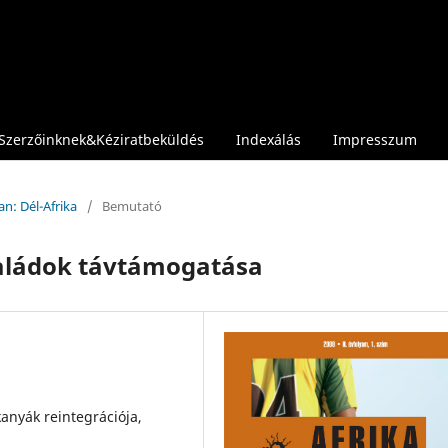
Szerzőinknek&Kéziratbeküldés
Indexálás
Impresszum
an: Dél-Afrika
/
Bemutató
aládok távtámogatása
anyák reintegrációja,