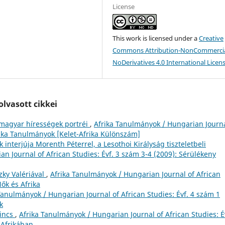
License
This work is licensed under a
Creative
Commons Attribution-NonCommercia
NoDerivatives 4.0 International Licen
lvasott cikkei
 magyar hírességek portréi
,
Afrika Tanulmányok / Hungarian Journa
frika Tanulmányok [Kelet-Afrika Különszám]
interjúja Morenth Péterrel, a Lesothoi Királyság tiszteletbeli
n Journal of African Studies: Évf. 3 szám 3-4 (2009): Sérülékeny
zky Valériával
,
Afrika Tanulmányok / Hungarian Journal of African
Nők és Afrika
Tanulmányok / Hungarian Journal of African Studies: Évf. 4 szám 1
k
kincs
,
Afrika Tanulmányok / Hungarian Journal of African Studies: É
 Afrikában