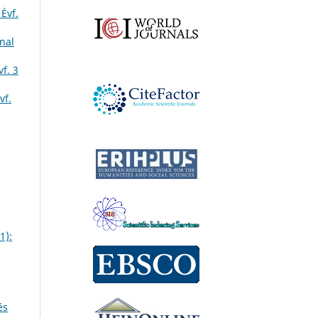
Évf.
nal
f. 3
vf.
1):
és