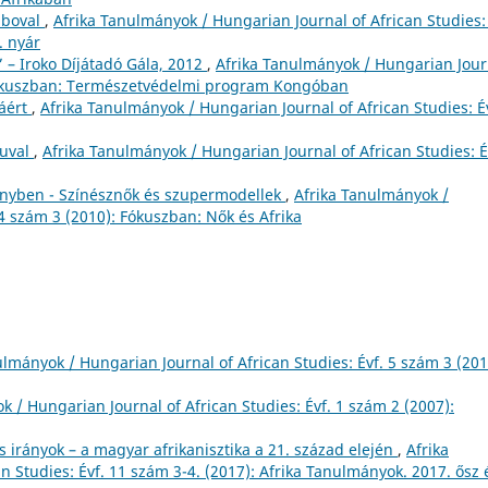
mboval
,
Afrika Tanulmányok / Hungarian Journal of African Studies: 
. nyár
 – Iroko Díjátadó Gála, 2012
,
Afrika Tanulmányok / Hungarian Jour
: Fókuszban: Természetvédelmi program Kongóban
áért
,
Afrika Tanulmányok / Hungarian Journal of African Studies: Év
suval
,
Afrika Tanulmányok / Hungarian Journal of African Studies: É
fényben - Színésznők és szupermodellek
,
Afrika Tanulmányok /
 4 szám 3 (2010): Fókuszban: Nők és Afrika
ulmányok / Hungarian Journal of African Studies: Évf. 5 szám 3 (201
k / Hungarian Journal of African Studies: Évf. 1 szám 2 (2007):
 irányok – a magyar afrikanisztika a 21. század elején
,
Afrika
 Studies: Évf. 11 szám 3-4. (2017): Afrika Tanulmányok. 2017. ősz 