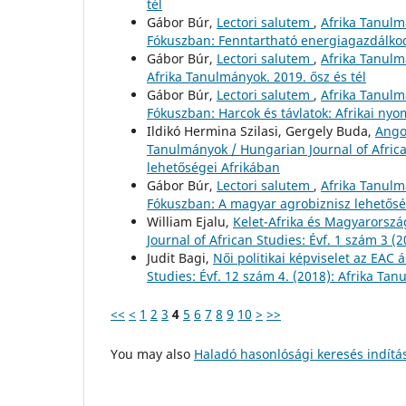
tél
Gábor Búr,
Lectori salutem
,
Afrika Tanulmá
Fókuszban: Fenntartható energiagazdálko
Gábor Búr,
Lectori salutem
,
Afrika Tanulmá
Afrika Tanulmányok. 2019. ősz és tél
Gábor Búr,
Lectori salutem
,
Afrika Tanulm
Fókuszban: Harcok és távlatok: Afrikai ny
Ildikó Hermina Szilasi, Gergely Buda,
Ango
Tanulmányok / Hungarian Journal of Africa
lehetőségei Afrikában
Gábor Búr,
Lectori salutem
,
Afrika Tanulm
Fókuszban: A magyar agrobiznisz lehetősé
William Ejalu,
Kelet-Afrika és Magyarorszá
Journal of African Studies: Évf. 1 szám 3 (
Judit Bagi,
Női politikai képviselet az EAC
Studies: Évf. 12 szám 4. (2018): Afrika Ta
<<
<
1
2
3
4
5
6
7
8
9
10
>
>>
You may also
Haladó hasonlósági keresés indítá