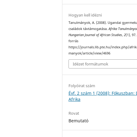
Hogyan kell idézni
Tanulmányok, A. (2008). Ugandai gyermek
családok távtámogatása.
Afrika Tanulmányo
Hungarian Journal of African Studies
,
2
(1), 97.
forrás
https://journals.lib.pte.hu/index.php/afri
manyok/article/view/4696
Idézet formátumok
Folyóirat szám
Évf. 2 szám 1 (2008): Fókuszban: 
Afrika
Rovat
Bemutató