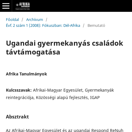
Főoldal
/
Archívum
/
Évf. 2 szám 1 (2008): Fókuszban: Dél-Afrika
/
Bemutató
Ugandai gyermekanyás családok
távtámogatása
Afrika Tanulmányok
Kulcsszavak:
Afrikai-Magyar Egyesület, Gyermekanyák
reintegrációja, Közösségi alapú fejlesztés, IGAP
Absztrakt
Az Afrikai-Magyar Egyesület és az ugandai Respond ReNuh