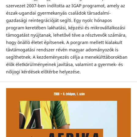
szervezet 2007-ben indította az IGAP programot, amely az
észak-ugandai gyermekanyás családok társadalmi-
gazdasági reintegrációját segíti. Egy nyolc hónapos
program keretében lakhatási, képzési és mikrovállalkozási
támogatást nyújtanak, lehetővé téve a résztvevők számára,
hogy önálló életet építsenek. A porgram mellett kialakult
távtámogatási rendszer révén magyar adományozók is
segíthetnek. A kezdeményezés célja a menekülttáborokban
élők életkörülményeinek javítása, valamint a gyermek- és
nőijogi kérdések előtérbe helyezése.