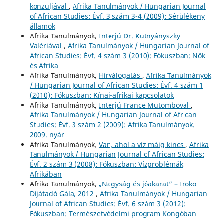
konzuljával
,
Afrika Tanulmányok / Hungarian Journal
of African Studies: Évf. 3 szám 3-4 (2009): Sérülékeny
államok
Afrika Tanulmányok,
Interjú Dr. Kutnyányszky
Valériával
,
Afrika Tanulmányok / Hungarian Journal of
African Studies: Évf. 4 szám 3 (2010): Fókuszban: Nők
és Afrika
Afrika Tanulmányok,
Hírválogatás
,
Afrika Tanulmányok
/ Hungarian Journal of African Studies: Évf. 4 szám 1
(2010): Fókuszban: Kínai-afrikai kapcsolatok
Afrika Tanulmányok,
Interjú France Mutomboval
,
Afrika Tanulmányok / Hungarian Journal of African
Studies: Évf. 3 szám 2 (2009): Afrika Tanulmányok.
2009. nyár
Afrika Tanulmányok,
Van, ahol a víz máig kincs
,
Afrika
Tanulmányok / Hungarian Journal of African Studies:
Évf. 2 szám 3 (2008): Fókuszban: Vízproblémák
Afrikában
Afrika Tanulmányok,
„Nagyság és jóakarat” – Iroko
Díjátadó Gála, 2012
,
Afrika Tanulmányok / Hungarian
Journal of African Studies: Évf. 6 szám 3 (2012):
Fókuszban: Természetvédelmi program Kongóban