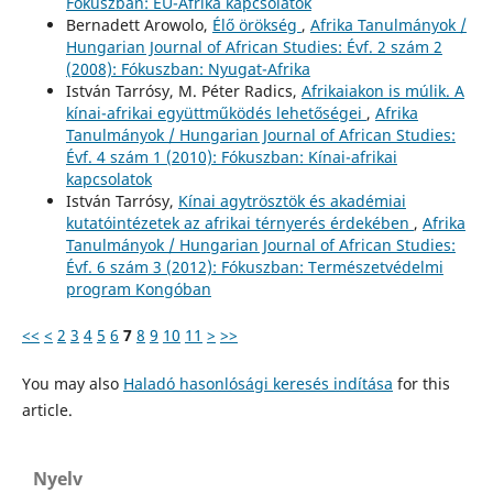
Fókuszban: EU-Afrika kapcsolatok
Bernadett Arowolo,
Élő örökség
,
Afrika Tanulmányok /
Hungarian Journal of African Studies: Évf. 2 szám 2
(2008): Fókuszban: Nyugat-Afrika
István Tarrósy, M. Péter Radics,
Afrikaiakon is múlik. A
kínai-afrikai együttműködés lehetőségei
,
Afrika
Tanulmányok / Hungarian Journal of African Studies:
Évf. 4 szám 1 (2010): Fókuszban: Kínai-afrikai
kapcsolatok
István Tarrósy,
Kínai agytrösztök és akadémiai
kutatóintézetek az afrikai térnyerés érdekében
,
Afrika
Tanulmányok / Hungarian Journal of African Studies:
Évf. 6 szám 3 (2012): Fókuszban: Természetvédelmi
program Kongóban
<<
<
2
3
4
5
6
7
8
9
10
11
>
>>
You may also
Haladó hasonlósági keresés indítása
for this
article.
Nyelv