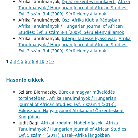
Afrika Tanulmányok,
Díj az önkéntes munkáért
,
Afrika
Tanulmányok / Hungarian Journal of African Studies:
Évf. 3 szám 3-4 (2009): Sérülékeny államok
Afrika Tanulmányok,
Őszi Afrika Klub a Rádayban
,
Afrika Tanulmányok / Hungarian Journal of African
Studies: Évf. 3 szám 3-4 (2009): Sérülékeny államok
Afrika Tanulmányok,
Interjú Tadesse Eyassuval
,
Afrika
Tanulmányok / Hungarian Journal of African Studies:
Évf. 3 szám 3-4 (2009): Sérülékeny államok
1
2
3
4
5
6
7
8
9
10
>
>>
Hasonló cikkek
Szilárd Biernaczky,
Búrok a magyar művelődés
történetében
,
Afrika Tanulmányok / Hungarian
Journal of African Studies: Évf. 7 szám 1 (2013):
Fókuszban: Hagyj nyomot Afrikában! Önkéntesként
Kongóban
Judit Bagi,
Afrikai irodalmi Nobel-díjasok
,
Afrika
Tanulmányok / Hungarian Journal of African Studies:
Évf. 5 szám 1 (2011): Észak-Afrika lángokban