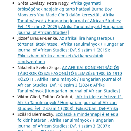
Gréta Lovászy, Petra Nagy,
Afrika gyarmati
örökségének napjainkig tartó hatásai Burna Boy
Monsters You Made Című dalán keresztül
,
Afrika
Tanulmányok / Hungarian Journal of African Studies:
Évf. 19 szám 2 (2025): Afrika Tanulmányok [Hungarian
Journal of African Studies]
József Brauer-Benke,
Az afrikai líra hangszertípus
történeti áttekintése
,
Afrika Tanulmányok / Hungarian
Journal of African Studies: Évf. 9 szám 1 (2015):
Fókuszban: Afrika a nemzetközi kapcsolatok
rendszerében
Nikoletta Evelin Zsiga,
AZ AFRIKAI KONCENTRÁCIÓS
TÁBOROK ÖSSZEHASONLÍTÓ ELEMZÉSE 1900 ÉS 1910
KÖZÖTT
,
Afrika Tanulmányok / Hungarian Journal of
African Studies: Évf. 18 szám 3 (2024): Afrika
Tanulmányok [Hungarian Journal of African Studies]
Viktor Glied, Zoltán Grünhut,
„Afrika ideje elérkezett”
,
Afrika Tanulmányok / Hungarian Journal of African
Studies: Évf. 2 szám 1 (2008): Fókuszban: Dél-Afrika
Szilárd Biernaczky,
Szólások a mindennapi élet és a
folklór határán
,
Afrika Tanulmányok / Hungarian
Journal of African Studies: Évf. 1 szám 3 (2007):