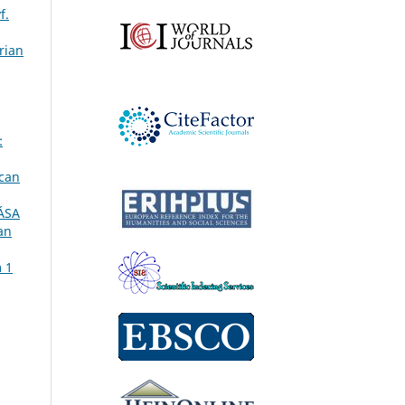
f.
rian
:
ican
ÁSA
an
m 1