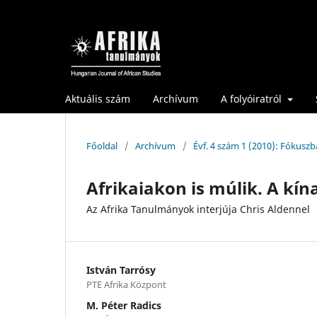
Aktuális szám
Archívum
A folyóiratról
Főoldal
/
Archívum
/
Évf. 4 szám 1 (2010): Fókuszb
Afrikaiakon is múlik. A kí
Az Afrika Tanulmányok interjúja Chris Aldennel
István Tarrósy
PTE Afrika Központ
M. Péter Radics