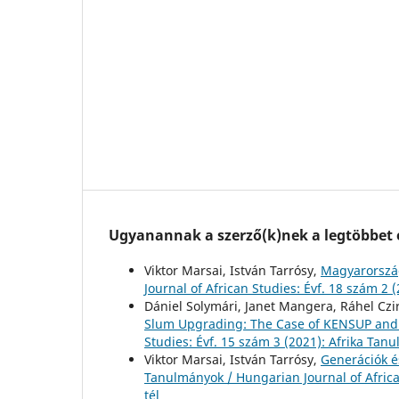
Ugyanannak a szerző(k)nek a legtöbbet o
Viktor Marsai, István Tarrósy,
Magyarország
Journal of African Studies: Évf. 18 szám 2
Dániel Solymári, Janet Mangera, Ráhel Czir
Slum Upgrading: The Case of KENSUP and 
Studies: Évf. 15 szám 3 (2021): Afrika Tan
Viktor Marsai, István Tarrósy,
Generációk és
Tanulmányok / Hungarian Journal of African
tél