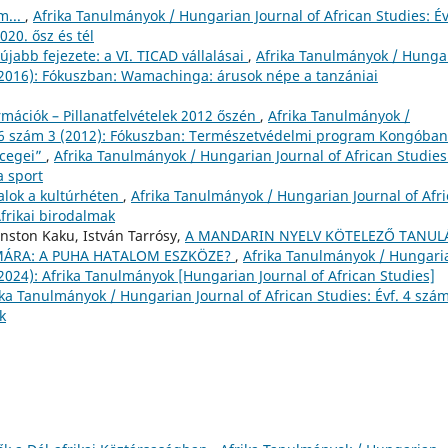
m...
,
Afrika Tanulmányok / Hungarian Journal of African Studies: Év
020. ősz és tél
újabb fejezete: a VI. TICAD vállalásai
,
Afrika Tanulmányok / Hunga
3 (2016): Fókuszban: Wamachinga: árusok népe a tanzániai
rmációk – Pillanatfelvételek 2012 őszén
,
Afrika Tanulmányok /
f. 6 szám 3 (2012): Fókuszban: Természetvédelmi program Kongóban
rcegei”
,
Afrika Tanulmányok / Hungarian Journal of African Studies
a sport
talok a kultúrhéten
,
Afrika Tanulmányok / Hungarian Journal of Afr
Afrikai birodalmak
ston Kaku, István Tarrósy,
A MANDARIN NYELV KÖTELEZŐ TANUL
ÁMÁRA: A PUHA HATALOM ESZKÖZE?
,
Afrika Tanulmányok / Hungari
 (2024): Afrika Tanulmányok [Hungarian Journal of African Studies]
ika Tanulmányok / Hungarian Journal of African Studies: Évf. 4 szá
k