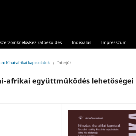
Szerzőinknek&Kéziratbeküldés
Indexálás
Impresszum
an: Kínai-afrikai kapcsolatok
/
Interjúk
nai-afrikai együttműködés lehetőségei