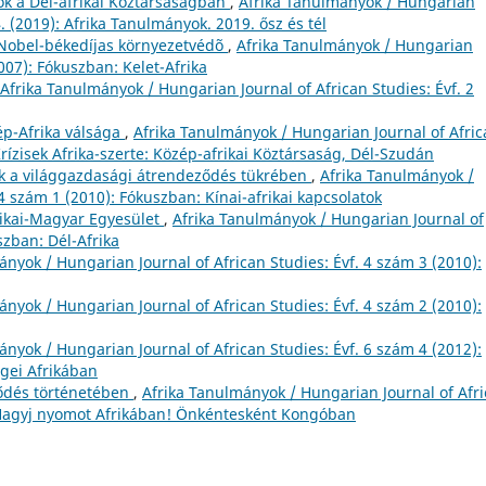
lők a Dél-afrikai Köztársaságban
,
Afrika Tanulmányok / Hungarian
4. (2019): Afrika Tanulmányok. 2019. ősz és tél
Nobel-békedíjas környezetvédõ
,
Afrika Tanulmányok / Hungarian
2007): Fókuszban: Kelet-Afrika
Afrika Tanulmányok / Hungarian Journal of African Studies: Évf. 2
ép-Afrika válsága
,
Afrika Tanulmányok / Hungarian Journal of Afri
Krízisek Afrika-szerte: Közép-afrikai Köztársaság, Dél-Szudán
tok a világgazdasági átrendeződés tükrében
,
Afrika Tanulmányok /
4 szám 1 (2010): Fókuszban: Kínai-afrikai kapcsolatok
ikai-Magyar Egyesület
,
Afrika Tanulmányok / Hungarian Journal of
szban: Dél-Afrika
ányok / Hungarian Journal of African Studies: Évf. 4 szám 3 (2010):
ányok / Hungarian Journal of African Studies: Évf. 4 szám 2 (2010):
ányok / Hungarian Journal of African Studies: Évf. 6 szám 4 (2012):
gei Afrikában
ődés történetében
,
Afrika Tanulmányok / Hungarian Journal of Afr
: Hagyj nyomot Afrikában! Önkéntesként Kongóban