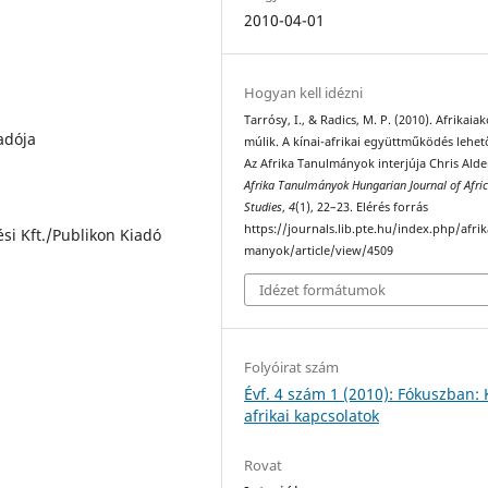
2010-04-01
Hogyan kell idézni
Tarrósy, I., & Radics, M. P. (2010). Afrikaiak
adója
múlik. A kínai-afrikai együttműködés lehet
Az Afrika Tanulmányok interjúja Chris Alde
Afrika Tanulmányok Hungarian Journal of Afri
Studies
,
4
(1), 22–23. Elérés forrás
https://journals.lib.pte.hu/index.php/afri
si Kft./Publikon Kiadó
manyok/article/view/4509
Idézet formátumok
Folyóirat szám
Évf. 4 szám 1 (2010): Fókuszban: 
afrikai kapcsolatok
Rovat