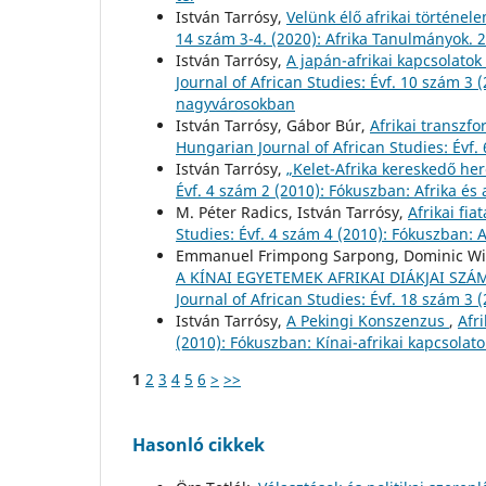
István Tarrósy,
Velünk élő afrikai történele
14 szám 3-4. (2020): Afrika Tanulmányok. 2
István Tarrósy,
A japán-afrikai kapcsolatok 
Journal of African Studies: Évf. 10 szám 
nagyvárosokban
István Tarrósy, Gábor Búr,
Afrikai transzfo
Hungarian Journal of African Studies: Év
István Tarrósy,
„Kelet-Afrika kereskedő he
Évf. 4 szám 2 (2010): Fókuszban: Afrika és 
M. Péter Radics, István Tarrósy,
Afrikai fia
Studies: Évf. 4 szám 4 (2010): Fókuszban: 
Emmanuel Frimpong Sarpong, Dominic Win
A KÍNAI EGYETEMEK AFRIKAI DIÁKJAI SZ
Journal of African Studies: Évf. 18 szám 3
István Tarrósy,
A Pekingi Konszenzus
,
Afr
(2010): Fókuszban: Kínai-afrikai kapcsolato
1
2
3
4
5
6
>
>>
Hasonló cikkek