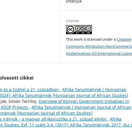
Interjúk
License
This work is licensed under a
Creative
Commons Attribution-NonCommercia
NoDerivatives 4.0 International Licen
lvasott cikkei
 és a Száhel a 21. században
,
Afrika Tanulmányok / Hungarian
 (2024): Afrika Tanulmányok [Hungarian Journal of African Studies]
ják, István Tarrósy,
Overview of Kenyan Government Initiatives in
KISIP Projects
,
Afrika Tanulmányok / Hungarian Journal of African
ulmányok [Hungarian Journal of African Studies]
 irányok – a magyar afrikanisztika a 21. század elején
,
Afrika
 Studies: Évf. 11 szám 3-4. (2017): Afrika Tanulmányok. 2017. ősz 