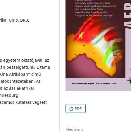
rikai Unió, BRIC
s egyetem oktatójával, az
csán beszélgettünk. E téma
„Kína Afrikában” című
latok Intézetében. Az
t az ázsiai-afrikai
annesburgi
 számos kutatást végzett
PDF
Megjelent