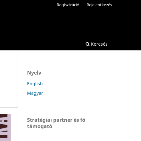
Regisztráció
Bejelentkezés
Keresés
Nyelv
English
Magyar
Stratégiai partner és fő
támogató