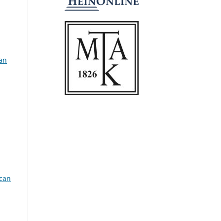
can
ican