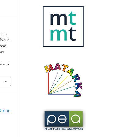
on is
őségei:
nnel.
can
katanul
Kínai-