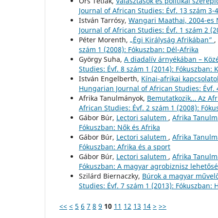
Örs Tetlák,
Választások és politikai szerep
Journal of African Studies: Évf. 13 szám 3-
István Tarrósy,
Wangari Maathai, 2004-es 
Journal of African Studies: Évf. 1 szám 2 (
Péter Morenth,
„Égi Királyság Afrikában”
,
szám 1 (2008): Fókuszban: Dél-Afrika
György Suha,
A diadalív árnyékában – Köz
Studies: Évf. 8 szám 1 (2014): Fókuszban: 
István Engelberth,
Kínai-afrikai kapcsola
Hungarian Journal of African Studies: Évf. 
Afrika Tanulmányok,
Bemutatkozik… Az Afr
African Studies: Évf. 2 szám 1 (2008): Fóku
Gábor Búr,
Lectori salutem
,
Afrika Tanulm
Fókuszban: Nők és Afrika
Gábor Búr,
Lectori salutem
,
Afrika Tanulm
Fókuszban: Afrika és a sport
Gábor Búr,
Lectori salutem
,
Afrika Tanulm
Fókuszban: A magyar agrobiznisz lehetősé
Szilárd Biernaczky,
Búrok a magyar művel
Studies: Évf. 7 szám 1 (2013): Fókuszban
<<
<
5
6
7
8
9
10
11
12
13
14
>
>>