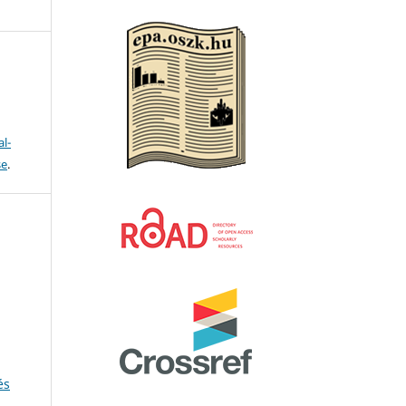
l-
se
.
és