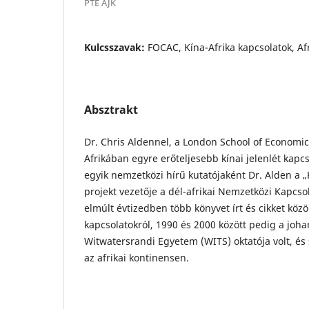
PTE ÁJK
Kulcsszavak:
FOCAC, Kína-Afrika kapcsolatok, Af
Absztrakt
Dr. Chris Aldennel, a London School of Economic
Afrikában egyre erőteljesebb kínai jelenlét kap
egyik nemzetközi hírű kutatójaként Dr. Alden a 
projekt vezetője a dél-afrikai Nemzetközi Kapcso
elmúlt évtizedben több könyvet írt és cikket közöl
kapcsolatokról, 1990 és 2000 között pedig a joh
Witwatersrandi Egyetem (WITS) oktatója volt, és
az afrikai kontinensen.