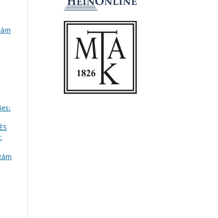
szám
ies:
ÉS
:
szám