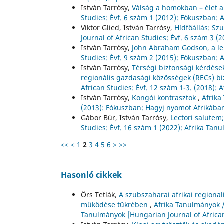
István Tarrósy,
Válság a homokban – élet 
Studies: Évf. 6 szám 1 (2012): Fókuszban: A
Viktor Glied, István Tarrósy,
Hídfőállás: S
Journal of African Studies: Évf. 6 szám 
István Tarrósy,
John Abraham Godson, a 
Studies: Évf. 9 szám 2 (2015): Fókuszban
István Tarrósy,
Térségi biztonsági kérdések
regionális gazdasági közösségek (RECs) bi
African Studies: Évf. 12 szám 1-3. (2018): 
István Tarrósy,
Kongói kontrasztok
,
Afrika
(2013): Fókuszban: Hagyj nyomot Afrikáb
Gábor Búr, István Tarrósy,
Lectori salutem
Studies: Évf. 16 szám 1 (2022): Afrika Tan
<<
<
1
2
3
4
5
6
>
>>
Hasonló cikkek
Örs Tetlák,
A szubszaharai afrikai regional
működése tükrében
,
Afrika Tanulmányok /
Tanulmányok [Hungarian Journal of Africa