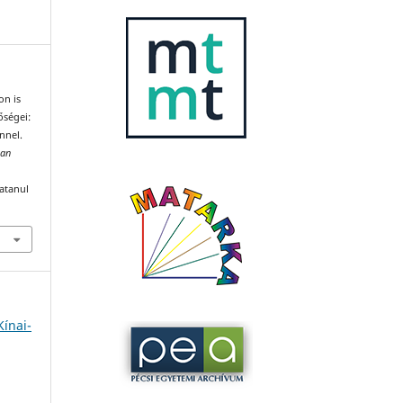
on is
őségei:
nnel.
can
katanul
Kínai-