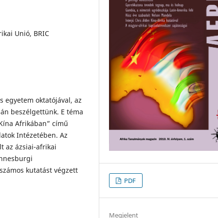
rikai Unió, BRIC
s egyetem oktatójával, az
csán beszélgettünk. E téma
„Kína Afrikában” című
latok Intézetében. Az
t az ázsiai-afrikai
annesburgi
 számos kutatást végzett
PDF
Megjelent