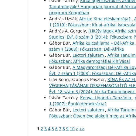
István Tarrósy,
Kínai agytrösztök és akadé
Tanulmányok / Hungarian Journal of Africa
program Kongóban
András Uzsák,
Afrika: Kína éléskamrája?
,
1 (2010): Fókuszban: Kínai-afrikai kapcsola
András A. Gergely,
(Hit?)világok Afrika sz
Studies: Évf. 8 szám 3 (2014): Fókuszban:
Gábor Búr,
Afrika kulcsállama – Dél-Afrika
szám 1 (2008): Fókuszban: Dél-Afrika
Gábor Búr,
Lectori salutem
,
Afrika Tanulm
Fókuszban: Afrika demográfiai kihívásai
Gábor Búr,
A Magyarországi Dél-Afrika Eg
Évf. 2 szám 1 (2008): Fókuszban: Dél-Afrika
Lilei Song, Szabolcs Pásztor,
KÍNA ÉS AZ E
VÉGREHAJTÁSÁNAK ÖSSZEHASONLÍTÓ EL
Évf. 18 szám 3 (2024): Afrika Tanulmányok 
István Tarrósy,
Kenya–Uganda–Tanzánia
,
1 (2007): Épülő demokrácia?
Gábor Búr,
Lectori salutem
,
Afrika Tanulm
Fókuszban: Ötven éve alakult meg az Afrik
1
2
3
4
5
6
7
8
9
10
>
>>