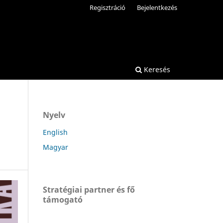
Regisztráció
Bejelentkezés
Keresés
Nyelv
English
Magyar
Stratégiai partner és fő
támogató