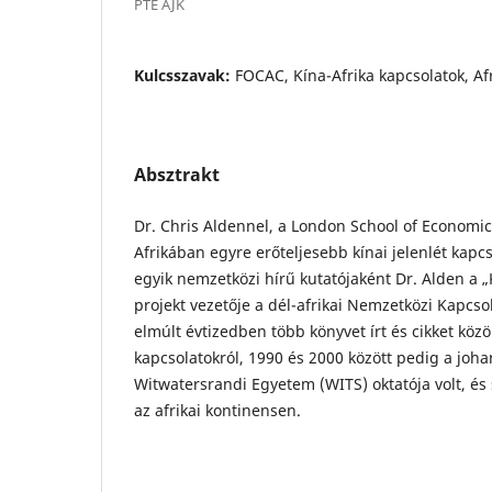
PTE ÁJK
Kulcsszavak:
FOCAC, Kína-Afrika kapcsolatok, Af
Absztrakt
Dr. Chris Aldennel, a London School of Economic
Afrikában egyre erőteljesebb kínai jelenlét kap
egyik nemzetközi hírű kutatójaként Dr. Alden a 
projekt vezetője a dél-afrikai Nemzetközi Kapcso
elmúlt évtizedben több könyvet írt és cikket közöl
kapcsolatokról, 1990 és 2000 között pedig a joh
Witwatersrandi Egyetem (WITS) oktatója volt, és
az afrikai kontinensen.