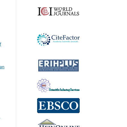
f
can
a