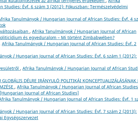
miai kutatóintézetek az afrikai térnyerés érdekében
,
Afrika
n Studies: Évf. 6 szám 3 (2012): Fókuszban: Természetvédelmi
Afrika Tanulmányok / Hungarian Journal of African Studies: Évf. 4 
tok
ínváltozásaiban
,
Afrika Tanulmányok / Hungarian Journal of African
 Politicídium és egyeduralom – Mi történt Zimbabwében?
,
Afrika Tanulmányok / Hungarian Journal of African Studies: Évf. 2
ányok / Hungarian Journal of African Studies: Évf. 6 szám 1 (2012):
yesületről
,
Afrika Tanulmányok / Hungarian Journal of African Stud
U GLOBÁLIS DÉLRE IRÁNYULÓ POLITIKÁI KONCEPTUALIZÁLÁSÁNAK 
EMZÉSE
,
Afrika Tanulmányok / Hungarian Journal of African Studies
[Hungarian Journal of African Studies]
Afrika Tanulmányok / Hungarian Journal of African Studies: Évf. 1 
ányok / Hungarian Journal of African Studies: Évf. 7 szám 2 (2013):
ai Egységszervezet