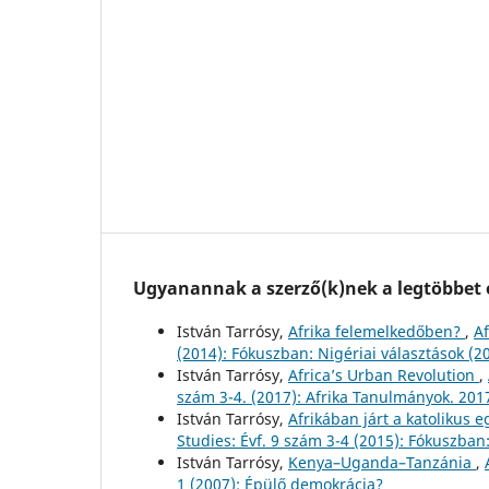
Ugyanannak a szerző(k)nek a legtöbbet o
István Tarrósy,
Afrika felemelkedőben?
,
Af
(2014): Fókuszban: Nigériai választások (2
István Tarrósy,
Africa’s Urban Revolution
,
szám 3-4. (2017): Afrika Tanulmányok. 2017
István Tarrósy,
Afrikában járt a katolikus 
Studies: Évf. 9 szám 3-4 (2015): Fókuszban
István Tarrósy,
Kenya–Uganda–Tanzánia
,
1 (2007): Épülő demokrácia?