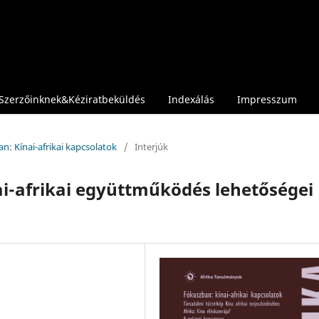
Szerzőinknek&Kéziratbeküldés
Indexálás
Impresszum
an: Kínai-afrikai kapcsolatok
/
Interjúk
nai-afrikai együttműködés lehetőségei