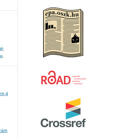
l-
se
.
ám 4
szám