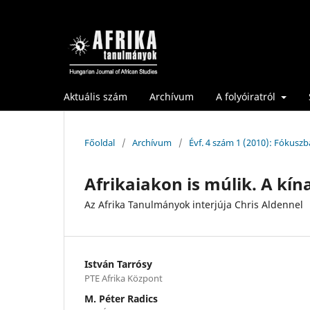
Aktuális szám
Archívum
A folyóiratról
Főoldal
/
Archívum
/
Évf. 4 szám 1 (2010): Fókuszb
Afrikaiakon is múlik. A kí
Az Afrika Tanulmányok interjúja Chris Aldennel
István Tarrósy
PTE Afrika Központ
M. Péter Radics