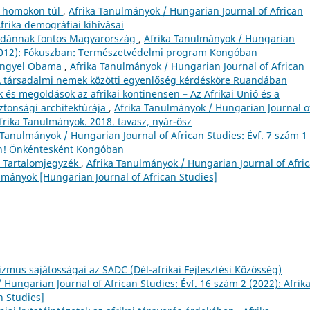
a homokon túl
,
Afrika Tanulmányok / Hungarian Journal of African
frika demográfiai kihívásai
zudánnak fontos Magyarország
,
Afrika Tanulmányok / Hungarian
3 (2012): Fókuszban: Természetvédelmi program Kongóban
lengyel Obama
,
Afrika Tanulmányok / Hungarian Journal of African
: A társadalmi nemek közötti egyenlőség kérdésköre Ruandában
 és megoldások az afrikai kontinensen – Az Afrikai Unió és a
ztonsági architektúrája
,
Afrika Tanulmányok / Hungarian Journal o
Afrika Tanulmányok. 2018. tavasz, nyár-ősz
 Tanulmányok / Hungarian Journal of African Studies: Évf. 7 szám 1
an! Önkéntesként Kongóban
; Tartalomjegyzék
,
Afrika Tanulmányok / Hungarian Journal of Afri
ulmányok [Hungarian Journal of African Studies]
izmus sajátosságai az SADC (Dél-afrikai Fejlesztési Közösség)
 Hungarian Journal of African Studies: Évf. 16 szám 2 (2022): Afrik
n Studies]