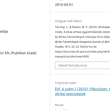
2010-04-01
Hogyan kell idézni
Tarrósy, I., & Radics, M. P. (2010). Afrikaiak
adója
múlik. A kínai-afrikai együttműködés lehet
Az Afrika Tanulmányok interjúja Chris Alde
Afrika Tanulmányok Hungarian Journal of Afri
Studies
,
4
(1), 22–23. Elérés forrás
https://journals.lib.pte.hu/index.php/afri
si Kft./Publikon Kiadó
manyok/article/view/4509
Idézet formátumok
Folyóirat szám
Évf. 4 szám 1 (2010): Fókuszban: 
afrikai kapcsolatok
Rovat