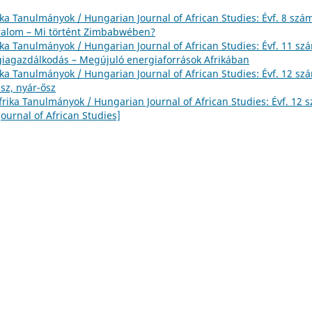
ika Tanulmányok / Hungarian Journal of African Studies: Évf. 8 szá
uralom – Mi történt Zimbabwében?
ika Tanulmányok / Hungarian Journal of African Studies: Évf. 11 sz
rgiagazdálkodás – Megújuló energiaforrások Afrikában
ika Tanulmányok / Hungarian Journal of African Studies: Évf. 12 sz
asz, nyár-ősz
frika Tanulmányok / Hungarian Journal of African Studies: Évf. 12 
ournal of African Studies]