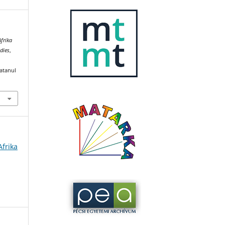
Afrika
dies
,
katanul
Afrika