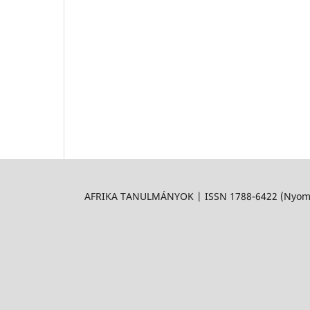
AFRIKA TANULMÁNYOK | ISSN 1788-6422 (Nyomtat