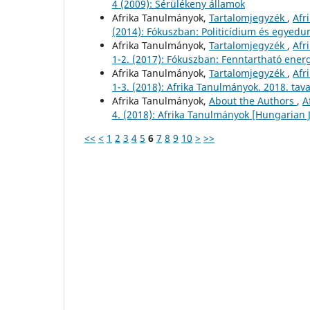
4 (2009): Sérülékeny államok
Afrika Tanulmányok,
Tartalomjegyzék
,
Afr
(2014): Fókuszban: Politicídium és egyed
Afrika Tanulmányok,
Tartalomjegyzék
,
Afr
1-2. (2017): Fókuszban: Fenntartható ene
Afrika Tanulmányok,
Tartalomjegyzék
,
Afr
1-3. (2018): Afrika Tanulmányok. 2018. tav
Afrika Tanulmányok,
About the Authors
,
A
4. (2018): Afrika Tanulmányok [Hungarian J
<<
<
1
2
3
4
5
6
7
8
9
10
>
>>