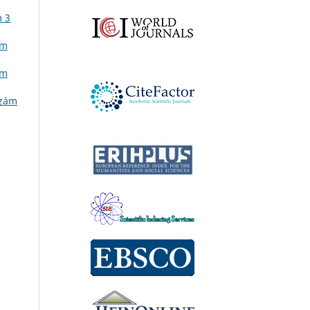
m 3
ám
ám
szám