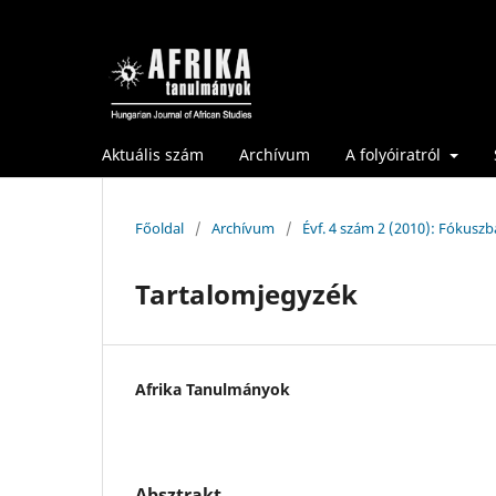
Aktuális szám
Archívum
A folyóiratról
Főoldal
/
Archívum
/
Évf. 4 szám 2 (2010): Fókuszba
Tartalomjegyzék
Afrika Tanulmányok
Absztrakt