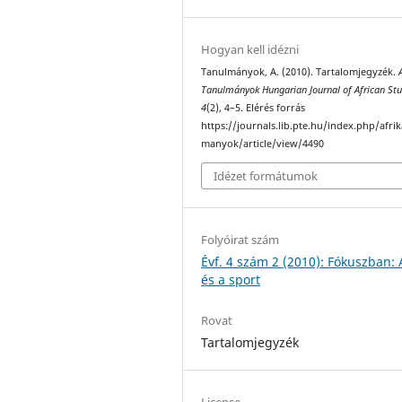
Hogyan kell idézni
Tanulmányok, A. (2010). Tartalomjegyzék.
Tanulmányok Hungarian Journal of African Stu
4
(2), 4–5. Elérés forrás
https://journals.lib.pte.hu/index.php/afri
manyok/article/view/4490
Idézet formátumok
Folyóirat szám
Évf. 4 szám 2 (2010): Fókuszban: 
és a sport
Rovat
Tartalomjegyzék
License