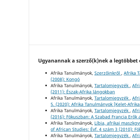
Ugyanannak a szerző(k)nek a legtöbbet o
Afrika Tanulmányok,
Szerzőinkről
,
Afrika 
(2008): Kongó
Afrika Tanulmányok,
Tartalomjegyzék
,
Afr
(2011): Észak-Afrika lángokban
Afrika Tanulmányok,
Tartalomjegyzék
,
Afr
5. (2020): Afrika Tanulmányok [Kelet-Afri
Afrika Tanulmányok,
Tartalomjegyzék
,
Afr
(2016): Fókuszban: A Szabad Francia Erők a
Afrika Tanulmányok,
Líbia, afrikai maszkg
of African Studies: Évf. 4 szám 3 (2010): F
Afrika Tanulmányok,
Tartalomjegyzék
,
Afr