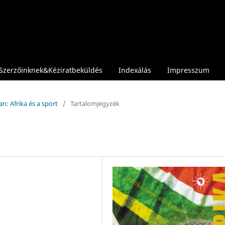
Szerzőinknek&Kéziratbeküldés
Indexálás
Impresszum
n: Afrika és a sport
/
Tartalomjegyzék