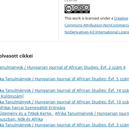
This work is licensed under a
Creative
Commons Attribution-NonCommercia
NoDerivatives 4.0 International Licen
lvasott cikkei
Tanulmányok / Hungarian Journal of African Studies: Évf. 2 szám 4
ika Tanulmányok / Hungarian Journal of African Studies: Évf. 5 szá
ika Tanulmányok / Hungarian Journal of African Studies: Évf. 14 sz
ka Különszám]
ika Tanulmányok / Hungarian Journal of African Studies: Évf. 10 sz
frikai harcai Szenegáltól Eritreáig
yűjtemény és a Titkok Kertje
,
Afrika Tanulmányok / Hungarian Journ
ókuszban: Nők és Afrika
ika Tanulmányok / Hungarian Journal of African Studies: Évf. 3 szám