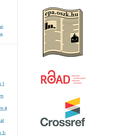
l-
se
.
m 1
ám
ám 4
al
 3-