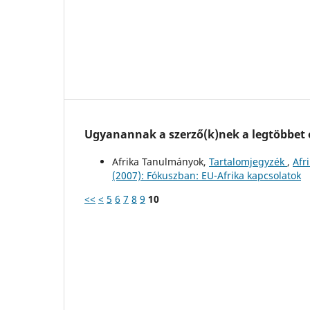
Ugyanannak a szerző(k)nek a legtöbbet o
Afrika Tanulmányok,
Tartalomjegyzék
,
Afr
(2007): Fókuszban: EU-Afrika kapcsolatok
<<
<
5
6
7
8
9
10