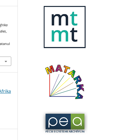
Afrika
dies
,
katanul
Afrika