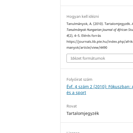
Hogyan kell idézni
Tanulmányok, A. (2010). Tartalomjegyzék.
Tanulmányok Hungarian Journal of African Stu
4
(2), 4–5. Elérés forrás
https://journals.lib.pte.hu/index.php/afri
manyok/article/view/4490
Idézet formátumok
Folyóirat szám
Évf. 4 szám 2 (2010): Fókuszban: 
és a sport
Rovat
Tartalomjegyzék
License