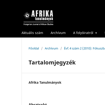
Aktuális szám
Archívum
A folyóiratról
Főoldal
/
Archívum
/
Évf. 4 szám 2 (2010): Fókuszba
Tartalomjegyzék
Afrika Tanulmányok
Absztrakt