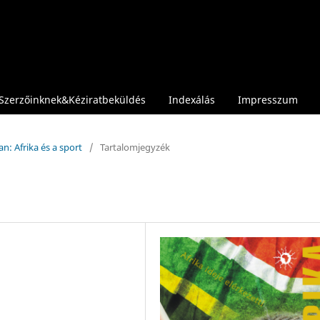
Szerzőinknek&Kéziratbeküldés
Indexálás
Impresszum
n: Afrika és a sport
/
Tartalomjegyzék