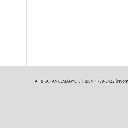
AFRIKA TANULMÁNYOK | ISSN 1788-6422 (Nyomtat