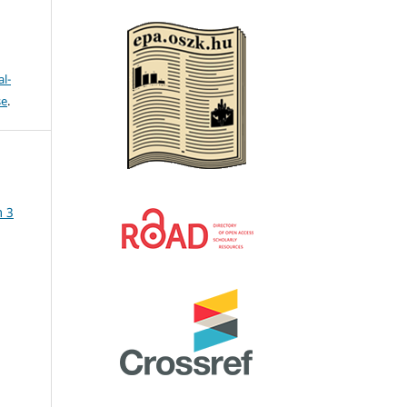
l-
se
.
m 3