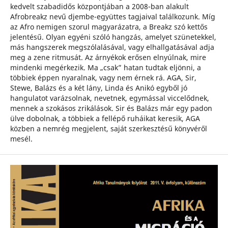
kedvelt szabadidős központjában a 2008-ban alakult
Afrobreakz nevű djembe-együttes tagjaival találkozunk. Míg
az Afro nemigen szorul magyarázatra, a Breakz szó kettős
jelentésű. Olyan egyéni szóló hangzás, amelyet szünetekkel,
más hangszerek megszólalásával, vagy elhallgatásával adja
meg a zene ritmusát. Az árnyékok erősen elnyúlnak, mire
mindenki megérkezik. Ma „csak” hatan tudtak eljönni, a
többiek éppen nyaralnak, vagy nem érnek rá. AGA, Sir,
Stewe, Balázs és a két lány, Linda és Anikó egyből jó
hangulatot varázsolnak, nevetnek, egymással viccelődnek,
mennek a szokásos zrikálások. Sir és Balázs már egy padon
ülve dobolnak, a többiek a fellépő ruháikat keresik, AGA
közben a nemrég megjelent, saját szerkesztésű könyvéről
mesél.