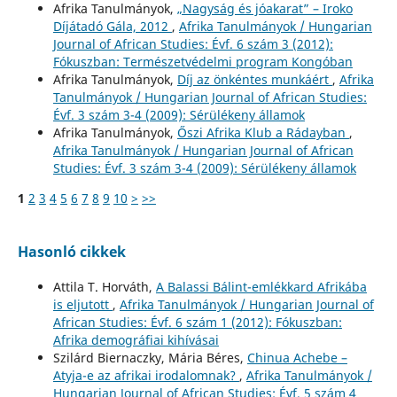
Afrika Tanulmányok,
„Nagyság és jóakarat” – Iroko
Díjátadó Gála, 2012
,
Afrika Tanulmányok / Hungarian
Journal of African Studies: Évf. 6 szám 3 (2012):
Fókuszban: Természetvédelmi program Kongóban
Afrika Tanulmányok,
Díj az önkéntes munkáért
,
Afrika
Tanulmányok / Hungarian Journal of African Studies:
Évf. 3 szám 3-4 (2009): Sérülékeny államok
Afrika Tanulmányok,
Őszi Afrika Klub a Rádayban
,
Afrika Tanulmányok / Hungarian Journal of African
Studies: Évf. 3 szám 3-4 (2009): Sérülékeny államok
1
2
3
4
5
6
7
8
9
10
>
>>
Hasonló cikkek
Attila T. Horváth,
A Balassi Bálint-emlékkard Afrikába
is eljutott
,
Afrika Tanulmányok / Hungarian Journal of
African Studies: Évf. 6 szám 1 (2012): Fókuszban:
Afrika demográfiai kihívásai
Szilárd Biernaczky, Mária Béres,
Chinua Achebe –
Atyja-e az afrikai irodalomnak?
,
Afrika Tanulmányok /
Hungarian Journal of African Studies: Évf. 5 szám 4