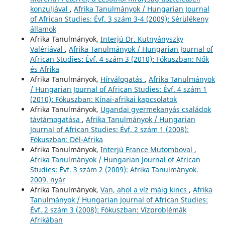
konzuljával
,
Afrika Tanulmányok / Hungarian Journal
of African Studies: Évf. 3 szám 3-4 (2009): Sérülékeny
államok
Afrika Tanulmányok,
Interjú Dr. Kutnyányszky
Valériával
,
Afrika Tanulmányok / Hungarian Journal of
African Studies: Évf. 4 szám 3 (2010): Fókuszban: Nők
és Afrika
Afrika Tanulmányok,
Hírválogatás
,
Afrika Tanulmányok
/ Hungarian Journal of African Studies: Évf. 4 szám 1
(2010): Fókuszban: Kínai-afrikai kapcsolatok
Afrika Tanulmányok,
Ugandai gyermekanyás családok
távtámogatása
,
Afrika Tanulmányok / Hungarian
Journal of African Studies: Évf. 2 szám 1 (2008):
Fókuszban: Dél-Afrika
Afrika Tanulmányok,
Interjú France Mutomboval
,
Afrika Tanulmányok / Hungarian Journal of African
Studies: Évf. 3 szám 2 (2009): Afrika Tanulmányok.
2009. nyár
Afrika Tanulmányok,
Van, ahol a víz máig kincs
,
Afrika
Tanulmányok / Hungarian Journal of African Studies:
Évf. 2 szám 3 (2008): Fókuszban: Vízproblémák
Afrikában