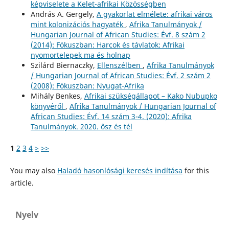
képviselete a Kelet-afrikai Közösségben
András A. Gergely,
A gyakorlat elmélete: afrikai város
mint kolonizációs hagyaték
,
Afrika Tanulmányok /
Hungarian Journal of African Studies: Évf. 8 szám 2
(2014): Fókuszban: Harcok és távlatok: Afrikai
nyomortelepek ma és holnap
Szilárd Biernaczky,
Ellenszélben
,
Afrika Tanulmányok
/ Hungarian Journal of African Studies: Évf. 2 szám 2
(2008): Fókuszban: Nyugat-Afrika
Mihály Benkes,
Afrikai szükségállapot – Kako Nubupko
könyvéről
,
Afrika Tanulmányok / Hungarian Journal of
African Studies: Évf. 14 szám 3-4. (2020): Afrika
Tanulmányok. 2020. ősz és tél
1
2
3
4
>
>>
You may also
Haladó hasonlósági keresés indítása
for this
article.
Nyelv