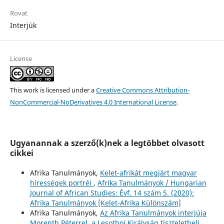
Rovat
Interjúk
License
This work is licensed under a
Creative Commons Attribution-
NonCommercial-NoDerivatives 4.0 International License
.
Ugyanannak a szerző(k)nek a legtöbbet olvasott
cikkei
Afrika Tanulmányok,
Kelet-afrikát megjárt magyar
hírességek portréi
,
Afrika Tanulmányok / Hungarian
Journal of African Studies: Évf. 14 szám 5. (2020):
Afrika Tanulmányok [Kelet-Afrika Különszám]
Afrika Tanulmányok,
Az Afrika Tanulmányok interjúja
Morenth Péterrel, a Lesothoi Királyság tiszteletbeli