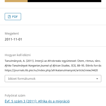
PDF
Megjelent
2011-11-01
Hogyan kell idézni
Tanulmányok, A. (2011). Interjú az Afrobreakz együttessel: Ütem, ritmus, tánc.
Afrika Tanulmányok Hungarian Journal of African Studies
,
5
(3), 88–95. Elérés forrás
https://journals.lib.pte.hu/index.php/afrikatanulmanyok/article/view/4420
Idézet formátumok
Folyóirat szám
Évf. 5 szám 3 (2011): Afrika és a migráció