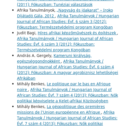
(2011): Fókuszban: Tunéziai választások
Afrika Tanulmányok,
„Nagyság és jóakarat” – Iroko
Díjátadó Gála, 2012
,
Afrika Tanulmányok / Hungarian
Journal of African Studies: Évf. 6 szám 3 (2012):
Fókuszban: Természetvédelmi program Kongóban
Judit Bagi,
Híres afrikai képzőművészek és építészek
,
Afrika Tanulmányok / Hungarian Journal of African
Studies: Évf. 6 szám 3 (2012): Fókuszban:
Természetvédelmi program Kongóban
András A. Gergely,
Kameruni királyság,
egészséggondnokként
,
Afrika Tanulmányok /
Hungarian Journal of African Studies: Évf. 6 szám 4
(2012): Fókuszban: A magyar agrobiznisz lehetőségei
Afrikában
Mihály Benkes,
Le politique par le bas en Afrique
noire
,
Afrika Tanulmányok / Hungarian Journal of
African Studies: Évf. 7 szám 4 (2013): Fókuszban: Nők
politikai képviselete a Kelet-afrikai Közösségben
Mihály Benkes,
La géopolitique des premières
missions de l’Union européenne en Afrique
,
Afrika
Tanulmányok / Hungarian Journal of African Studies:
Évf. 7 szám 4 (2013): Fókuszban: Nők politikai