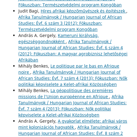
Fókuszban: Természetvédelmi program Kongóban
Judit Bagi,
Híres afrikai képzőművészek és építészek
,
Afrika Tanulmányok / Hungarian Journal of African
Studies: Évf. 6 szám 3 (2012): Fókuszban:
Természetvédelmi program Kongóban
András A. Gergely,
Kameruni királyság,
egészséggondnokként
,
Afrika Tanulmányok /
Hungarian Journal of African Studies: Évf. 6 szám 4
(2012): Fókuszban: A magyar agrobiznisz lehetőségei
Afrikában
Mihály Benkes,
Le politique par le bas en Afrique
noire
,
Afrika Tanulmányok / Hungarian Journal of
African Studies: Évf. 7 szám 4 (2013): Fókuszban: Nők
politikai képviselete a Kelet-afrikai Közösségben
Mihály Benkes,
La géopolitique des premières
missions de l’Union européenne en Afrique
,
Afrika
Tanulmányok / Hungarian Journal of African Studies:
Évf. 7 szám 4 (2013): Fókuszban: Nők politikai
képviselete a Kelet-afrikai Közösségben
András A. Gergely,
A gyakorlat elmélete: afrikai város
mint kolonizációs hagyaték
,
Afrika Tanulmányok /
Hungarian Journal of African Studies: Évf. 8 szám 2