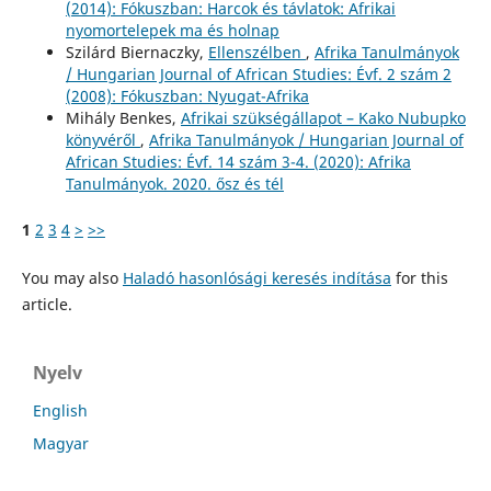
(2014): Fókuszban: Harcok és távlatok: Afrikai
nyomortelepek ma és holnap
Szilárd Biernaczky,
Ellenszélben
,
Afrika Tanulmányok
/ Hungarian Journal of African Studies: Évf. 2 szám 2
(2008): Fókuszban: Nyugat-Afrika
Mihály Benkes,
Afrikai szükségállapot – Kako Nubupko
könyvéről
,
Afrika Tanulmányok / Hungarian Journal of
African Studies: Évf. 14 szám 3-4. (2020): Afrika
Tanulmányok. 2020. ősz és tél
1
2
3
4
>
>>
You may also
Haladó hasonlósági keresés indítása
for this
article.
Nyelv
English
Magyar