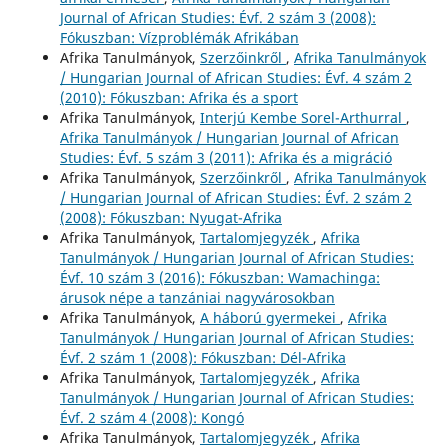
Journal of African Studies: Évf. 2 szám 3 (2008):
Fókuszban: Vízproblémák Afrikában
Afrika Tanulmányok,
Szerzőinkről
,
Afrika Tanulmányok
/ Hungarian Journal of African Studies: Évf. 4 szám 2
(2010): Fókuszban: Afrika és a sport
Afrika Tanulmányok,
Interjú Kembe Sorel-Arthurral
,
Afrika Tanulmányok / Hungarian Journal of African
Studies: Évf. 5 szám 3 (2011): Afrika és a migráció
Afrika Tanulmányok,
Szerzőinkről
,
Afrika Tanulmányok
/ Hungarian Journal of African Studies: Évf. 2 szám 2
(2008): Fókuszban: Nyugat-Afrika
Afrika Tanulmányok,
Tartalomjegyzék
,
Afrika
Tanulmányok / Hungarian Journal of African Studies:
Évf. 10 szám 3 (2016): Fókuszban: Wamachinga:
árusok népe a tanzániai nagyvárosokban
Afrika Tanulmányok,
A háború gyermekei
,
Afrika
Tanulmányok / Hungarian Journal of African Studies:
Évf. 2 szám 1 (2008): Fókuszban: Dél-Afrika
Afrika Tanulmányok,
Tartalomjegyzék
,
Afrika
Tanulmányok / Hungarian Journal of African Studies:
Évf. 2 szám 4 (2008): Kongó
Afrika Tanulmányok,
Tartalomjegyzék
,
Afrika