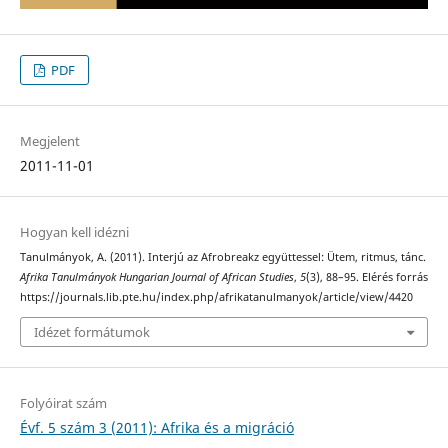
PDF
Megjelent
2011-11-01
Hogyan kell idézni
Tanulmányok, A. (2011). Interjú az Afrobreakz együttessel: Ütem, ritmus, tánc.
Afrika Tanulmányok Hungarian Journal of African Studies
,
5
(3), 88–95. Elérés forrás
https://journals.lib.pte.hu/index.php/afrikatanulmanyok/article/view/4420
Idézet formátumok
Folyóirat szám
Évf. 5 szám 3 (2011): Afrika és a migráció