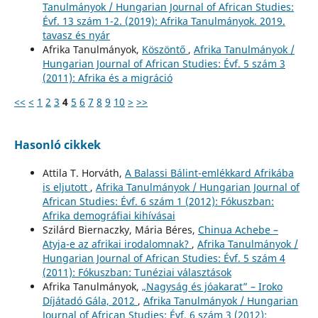
Tanulmányok / Hungarian Journal of African Studies:
Évf. 13 szám 1-2. (2019): Afrika Tanulmányok. 2019.
tavasz és nyár
Afrika Tanulmányok,
Köszöntő
,
Afrika Tanulmányok /
Hungarian Journal of African Studies: Évf. 5 szám 3
(2011): Afrika és a migráció
<<
<
1
2
3
4
5
6
7
8
9
10
>
>>
Hasonló cikkek
Attila T. Horváth,
A Balassi Bálint-emlékkard Afrikába
is eljutott
,
Afrika Tanulmányok / Hungarian Journal of
African Studies: Évf. 6 szám 1 (2012): Fókuszban:
Afrika demográfiai kihívásai
Szilárd Biernaczky, Mária Béres,
Chinua Achebe –
Atyja-e az afrikai irodalomnak?
,
Afrika Tanulmányok /
Hungarian Journal of African Studies: Évf. 5 szám 4
(2011): Fókuszban: Tunéziai választások
Afrika Tanulmányok,
„Nagyság és jóakarat” – Iroko
Díjátadó Gála, 2012
,
Afrika Tanulmányok / Hungarian
Journal of African Studies: Évf. 6 szám 3 (2012):