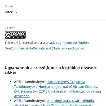
Rovat
Interjúk
License
This work is licensed under a
Creative Commons Attribution-
NonCommercial-NoDerivatives 4.0 International License
.
Ugyanannak a szerző(k)nek a legtöbbet olvasott
cikkei
Afrika Tanulmányok,
Tartalomjegyzék
,
Afrika
Tanulmányok / Hungarian Journal of African Studies:
Évf. 9 szám 3-4 (2015): Fókuszban: Urbanizációs válság
Afrikában
Afrika Tanulmányok,
A pekingi XXIX. Nyári Olimpia
afrikai érmesei
,
Afrika Tanulmányok / Hungarian