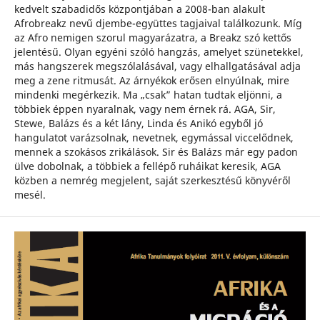
kedvelt szabadidős központjában a 2008-ban alakult
Afrobreakz nevű djembe-együttes tagjaival találkozunk. Míg
az Afro nemigen szorul magyarázatra, a Breakz szó kettős
jelentésű. Olyan egyéni szóló hangzás, amelyet szünetekkel,
más hangszerek megszólalásával, vagy elhallgatásával adja
meg a zene ritmusát. Az árnyékok erősen elnyúlnak, mire
mindenki megérkezik. Ma „csak” hatan tudtak eljönni, a
többiek éppen nyaralnak, vagy nem érnek rá. AGA, Sir,
Stewe, Balázs és a két lány, Linda és Anikó egyből jó
hangulatot varázsolnak, nevetnek, egymással viccelődnek,
mennek a szokásos zrikálások. Sir és Balázs már egy padon
ülve dobolnak, a többiek a fellépő ruháikat keresik, AGA
közben a nemrég megjelent, saját szerkesztésű könyvéről
mesél.