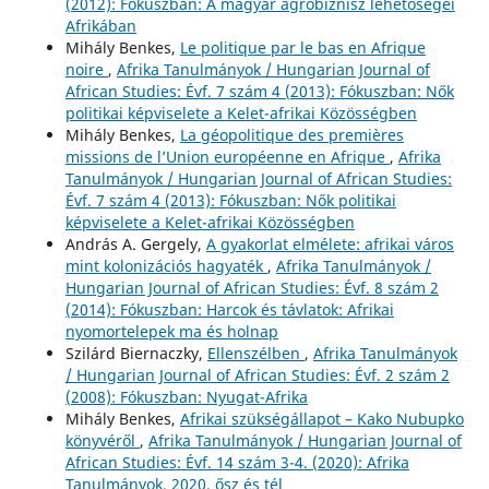
(2012): Fókuszban: A magyar agrobiznisz lehetőségei
Afrikában
Mihály Benkes,
Le politique par le bas en Afrique
noire
,
Afrika Tanulmányok / Hungarian Journal of
African Studies: Évf. 7 szám 4 (2013): Fókuszban: Nők
politikai képviselete a Kelet-afrikai Közösségben
Mihály Benkes,
La géopolitique des premières
missions de l’Union européenne en Afrique
,
Afrika
Tanulmányok / Hungarian Journal of African Studies:
Évf. 7 szám 4 (2013): Fókuszban: Nők politikai
képviselete a Kelet-afrikai Közösségben
András A. Gergely,
A gyakorlat elmélete: afrikai város
mint kolonizációs hagyaték
,
Afrika Tanulmányok /
Hungarian Journal of African Studies: Évf. 8 szám 2
(2014): Fókuszban: Harcok és távlatok: Afrikai
nyomortelepek ma és holnap
Szilárd Biernaczky,
Ellenszélben
,
Afrika Tanulmányok
/ Hungarian Journal of African Studies: Évf. 2 szám 2
(2008): Fókuszban: Nyugat-Afrika
Mihály Benkes,
Afrikai szükségállapot – Kako Nubupko
könyvéről
,
Afrika Tanulmányok / Hungarian Journal of
African Studies: Évf. 14 szám 3-4. (2020): Afrika
Tanulmányok. 2020. ősz és tél