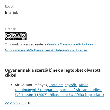
Rovat
Interjúk
License
This work is licensed under a
Creative Commons Attribution-
NonCommercial-NoDerivatives 4.0 International License
.
Ugyanannak a szerző(k)nek a legtöbbet olvasott
cikkei
Afrika Tanulmányok,
Tartalomjegyzék
,
Afrika
Tanulmányok / Hungarian Journal of African Studies:
Évf. 1 szám 3 (2007): Fókuszban: EU-Afrika kapcsolatok
<<
<
5
6
7
8
9
10