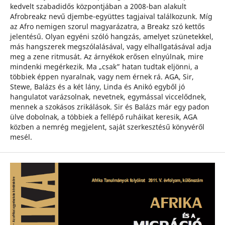
kedvelt szabadidős központjában a 2008-ban alakult
Afrobreakz nevű djembe-együttes tagjaival találkozunk. Míg
az Afro nemigen szorul magyarázatra, a Breakz szó kettős
jelentésű. Olyan egyéni szóló hangzás, amelyet szünetekkel,
más hangszerek megszólalásával, vagy elhallgatásával adja
meg a zene ritmusát. Az árnyékok erősen elnyúlnak, mire
mindenki megérkezik. Ma „csak” hatan tudtak eljönni, a
többiek éppen nyaralnak, vagy nem érnek rá. AGA, Sir,
Stewe, Balázs és a két lány, Linda és Anikó egyből jó
hangulatot varázsolnak, nevetnek, egymással viccelődnek,
mennek a szokásos zrikálások. Sir és Balázs már egy padon
ülve dobolnak, a többiek a fellépő ruháikat keresik, AGA
közben a nemrég megjelent, saját szerkesztésű könyvéről
mesél.