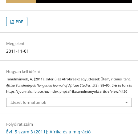
PDF
Megjelent
2011-11-01
Hogyan kell idézni
Tanulmányok, A. (2011). Interjú az Afrobreakz együttessel: Ütem, ritmus, tánc.
Afrika Tanulmányok Hungarian Journal of African Studies
,
5
(3), 88–95. Elérés forrás
https://journals.lib.pte.hu/index.php/afrikatanulmanyok/article/view/4420
Idézet formátumok
Folyóirat szám
Évf. 5 szám 3 (2011): Afrika és a migráció