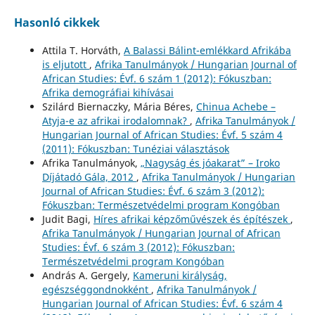
Hasonló cikkek
Attila T. Horváth,
A Balassi Bálint-emlékkard Afrikába
is eljutott
,
Afrika Tanulmányok / Hungarian Journal of
African Studies: Évf. 6 szám 1 (2012): Fókuszban:
Afrika demográfiai kihívásai
Szilárd Biernaczky, Mária Béres,
Chinua Achebe –
Atyja-e az afrikai irodalomnak?
,
Afrika Tanulmányok /
Hungarian Journal of African Studies: Évf. 5 szám 4
(2011): Fókuszban: Tunéziai választások
Afrika Tanulmányok,
„Nagyság és jóakarat” – Iroko
Díjátadó Gála, 2012
,
Afrika Tanulmányok / Hungarian
Journal of African Studies: Évf. 6 szám 3 (2012):
Fókuszban: Természetvédelmi program Kongóban
Judit Bagi,
Híres afrikai képzőművészek és építészek
,
Afrika Tanulmányok / Hungarian Journal of African
Studies: Évf. 6 szám 3 (2012): Fókuszban:
Természetvédelmi program Kongóban
András A. Gergely,
Kameruni királyság,
egészséggondnokként
,
Afrika Tanulmányok /
Hungarian Journal of African Studies: Évf. 6 szám 4