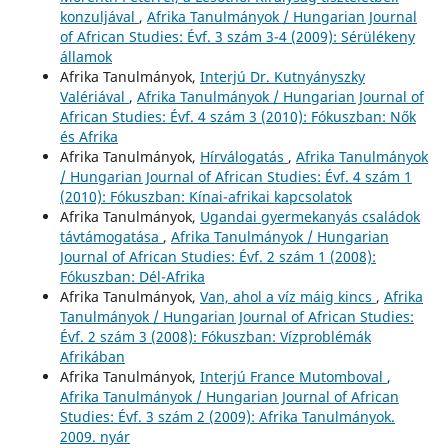
konzuljával
,
Afrika Tanulmányok / Hungarian Journal
of African Studies: Évf. 3 szám 3-4 (2009): Sérülékeny
államok
Afrika Tanulmányok,
Interjú Dr. Kutnyányszky
Valériával
,
Afrika Tanulmányok / Hungarian Journal of
African Studies: Évf. 4 szám 3 (2010): Fókuszban: Nők
és Afrika
Afrika Tanulmányok,
Hírválogatás
,
Afrika Tanulmányok
/ Hungarian Journal of African Studies: Évf. 4 szám 1
(2010): Fókuszban: Kínai-afrikai kapcsolatok
Afrika Tanulmányok,
Ugandai gyermekanyás családok
távtámogatása
,
Afrika Tanulmányok / Hungarian
Journal of African Studies: Évf. 2 szám 1 (2008):
Fókuszban: Dél-Afrika
Afrika Tanulmányok,
Van, ahol a víz máig kincs
,
Afrika
Tanulmányok / Hungarian Journal of African Studies:
Évf. 2 szám 3 (2008): Fókuszban: Vízproblémák
Afrikában
Afrika Tanulmányok,
Interjú France Mutomboval
,
Afrika Tanulmányok / Hungarian Journal of African
Studies: Évf. 3 szám 2 (2009): Afrika Tanulmányok.
2009. nyár