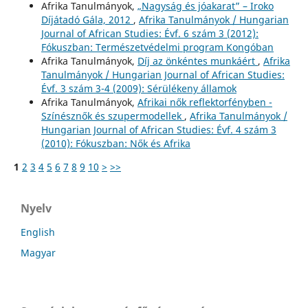
Afrika Tanulmányok,
„Nagyság és jóakarat” – Iroko
Díjátadó Gála, 2012
,
Afrika Tanulmányok / Hungarian
Journal of African Studies: Évf. 6 szám 3 (2012):
Fókuszban: Természetvédelmi program Kongóban
Afrika Tanulmányok,
Díj az önkéntes munkáért
,
Afrika
Tanulmányok / Hungarian Journal of African Studies:
Évf. 3 szám 3-4 (2009): Sérülékeny államok
Afrika Tanulmányok,
Afrikai nők reflektorfényben -
Színésznők és szupermodellek
,
Afrika Tanulmányok /
Hungarian Journal of African Studies: Évf. 4 szám 3
(2010): Fókuszban: Nők és Afrika
1
2
3
4
5
6
7
8
9
10
>
>>
Nyelv
English
Magyar