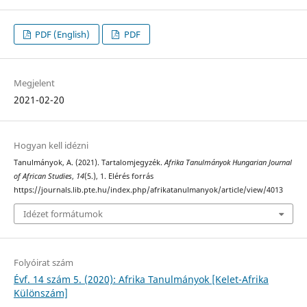
PDF (English)
PDF
Megjelent
2021-02-20
Hogyan kell idézni
Tanulmányok, A. (2021). Tartalomjegyzék.
Afrika Tanulmányok Hungarian Journal
of African Studies
,
14
(5.), 1. Elérés forrás
https://journals.lib.pte.hu/index.php/afrikatanulmanyok/article/view/4013
Idézet formátumok
Folyóirat szám
Évf. 14 szám 5. (2020): Afrika Tanulmányok [Kelet-Afrika
Különszám]