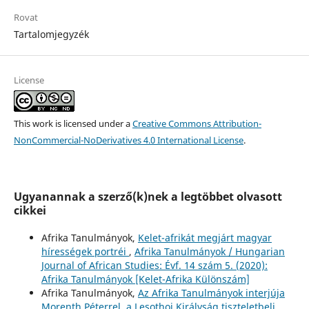
Rovat
Tartalomjegyzék
License
This work is licensed under a
Creative Commons Attribution-
NonCommercial-NoDerivatives 4.0 International License
.
Ugyanannak a szerző(k)nek a legtöbbet olvasott
cikkei
Afrika Tanulmányok,
Kelet-afrikát megjárt magyar
hírességek portréi
,
Afrika Tanulmányok / Hungarian
Journal of African Studies: Évf. 14 szám 5. (2020):
Afrika Tanulmányok [Kelet-Afrika Különszám]
Afrika Tanulmányok,
Az Afrika Tanulmányok interjúja
Morenth Péterrel, a Lesothoi Királyság tiszteletbeli