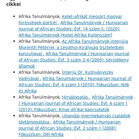
cikkei
Afrika Tanulmányok,
Kelet-afrikát megjárt magyar
hírességek portréi
,
Afrika Tanulmányok / Hungarian
Journal of African Studies: Évf. 14 szám 5. (2020):
Afrika Tanulmányok [Kelet-Afrika Különszám]
Afrika Tanulmányok,
Az Afrika Tanulmányok interjúja
Morenth Péterrel, a Lesothoi Királyság tiszteletbeli
konzuljával
,
Afrika Tanulmányok / Hungarian Journal
of African Studies: Évf. 3 szám 3-4 (2009): Sérülékeny
államok
Afrika Tanulmányok,
Interjú Dr. Kutnyányszky
Valériával
,
Afrika Tanulmányok / Hungarian Journal of
African Studies: Évf. 4 szám 3 (2010): Fókuszban: Nők
és Afrika
Afrika Tanulmányok,
Hírválogatás
,
Afrika Tanulmányok
/ Hungarian Journal of African Studies: Évf. 4 szám 1
(2010): Fókuszban: Kínai-afrikai kapcsolatok
Afrika Tanulmányok,
Ugandai gyermekanyás családok
távtámogatása
,
Afrika Tanulmányok / Hungarian
Journal of African Studies: Évf. 2 szám 1 (2008):
Fókuszban: Dél-Afrika