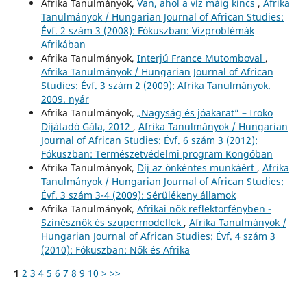
Afrika Tanulmányok,
Van, ahol a víz máig kincs
,
Afrika
Tanulmányok / Hungarian Journal of African Studies:
Évf. 2 szám 3 (2008): Fókuszban: Vízproblémák
Afrikában
Afrika Tanulmányok,
Interjú France Mutomboval
,
Afrika Tanulmányok / Hungarian Journal of African
Studies: Évf. 3 szám 2 (2009): Afrika Tanulmányok.
2009. nyár
Afrika Tanulmányok,
„Nagyság és jóakarat” – Iroko
Díjátadó Gála, 2012
,
Afrika Tanulmányok / Hungarian
Journal of African Studies: Évf. 6 szám 3 (2012):
Fókuszban: Természetvédelmi program Kongóban
Afrika Tanulmányok,
Díj az önkéntes munkáért
,
Afrika
Tanulmányok / Hungarian Journal of African Studies:
Évf. 3 szám 3-4 (2009): Sérülékeny államok
Afrika Tanulmányok,
Afrikai nők reflektorfényben -
Színésznők és szupermodellek
,
Afrika Tanulmányok /
Hungarian Journal of African Studies: Évf. 4 szám 3
(2010): Fókuszban: Nők és Afrika
1
2
3
4
5
6
7
8
9
10
>
>>