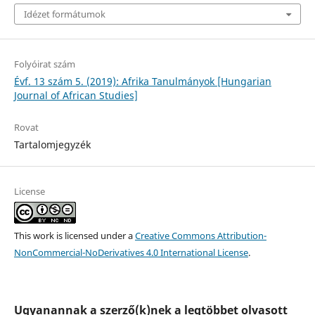
Idézet formátumok
Folyóirat szám
Évf. 13 szám 5. (2019): Afrika Tanulmányok [Hungarian
Journal of African Studies]
Rovat
Tartalomjegyzék
License
This work is licensed under a
Creative Commons Attribution-
NonCommercial-NoDerivatives 4.0 International License
.
Ugyanannak a szerző(k)nek a legtöbbet olvasott