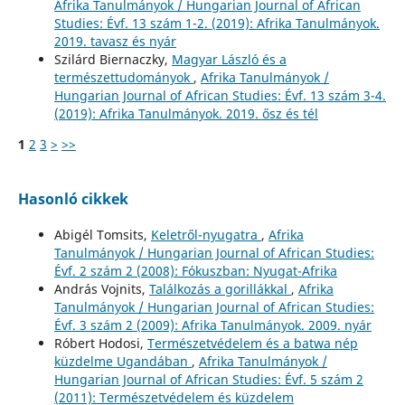
Afrika Tanulmányok / Hungarian Journal of African
Studies: Évf. 13 szám 1-2. (2019): Afrika Tanulmányok.
2019. tavasz és nyár
Szilárd Biernaczky,
Magyar László és a
természettudományok
,
Afrika Tanulmányok /
Hungarian Journal of African Studies: Évf. 13 szám 3-4.
(2019): Afrika Tanulmányok. 2019. ősz és tél
1
2
3
>
>>
Hasonló cikkek
Abigél Tomsits,
Keletről-nyugatra
,
Afrika
Tanulmányok / Hungarian Journal of African Studies:
Évf. 2 szám 2 (2008): Fókuszban: Nyugat-Afrika
András Vojnits,
Találkozás a gorillákkal
,
Afrika
Tanulmányok / Hungarian Journal of African Studies:
Évf. 3 szám 2 (2009): Afrika Tanulmányok. 2009. nyár
Róbert Hodosi,
Természetvédelem és a batwa nép
küzdelme Ugandában
,
Afrika Tanulmányok /
Hungarian Journal of African Studies: Évf. 5 szám 2
(2011): Természetvédelem és küzdelem