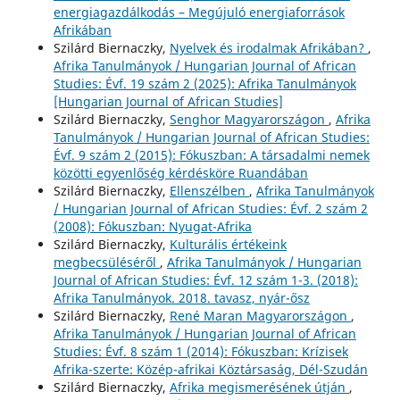
energiagazdálkodás – Megújuló energiaforrások
Afrikában
Szilárd Biernaczky,
Nyelvek és irodalmak Afrikában?
,
Afrika Tanulmányok / Hungarian Journal of African
Studies: Évf. 19 szám 2 (2025): Afrika Tanulmányok
[Hungarian Journal of African Studies]
Szilárd Biernaczky,
Senghor Magyarországon
,
Afrika
Tanulmányok / Hungarian Journal of African Studies:
Évf. 9 szám 2 (2015): Fókuszban: A társadalmi nemek
közötti egyenlőség kérdésköre Ruandában
Szilárd Biernaczky,
Ellenszélben
,
Afrika Tanulmányok
/ Hungarian Journal of African Studies: Évf. 2 szám 2
(2008): Fókuszban: Nyugat-Afrika
Szilárd Biernaczky,
Kulturális értékeink
megbecsüléséről
,
Afrika Tanulmányok / Hungarian
Journal of African Studies: Évf. 12 szám 1-3. (2018):
Afrika Tanulmányok. 2018. tavasz, nyár-ősz
Szilárd Biernaczky,
René Maran Magyarországon
,
Afrika Tanulmányok / Hungarian Journal of African
Studies: Évf. 8 szám 1 (2014): Fókuszban: Krízisek
Afrika-szerte: Közép-afrikai Köztársaság, Dél-Szudán
Szilárd Biernaczky,
Afrika megismerésének útján
,