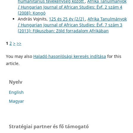
humanitárius tevékenység között
,
Afrika Tanulmányok
/ Hungarian Journal of African Studies: Évf. 2 szám 4
(2008): Kongó
András Vojnits,
125 és 25 év (2/2)
,
Afrika Tanulmányok
/ Hungarian Journal of African Studies: Évf. 7 szám 3
(2013): Fókuszban: Zöld forradalom Afrikában
1
2
>
>>
You may also
Haladó hasonlósági keresés indítása
for this
article.
Nyelv
English
Magyar
Stratégiai partner és fő támogató