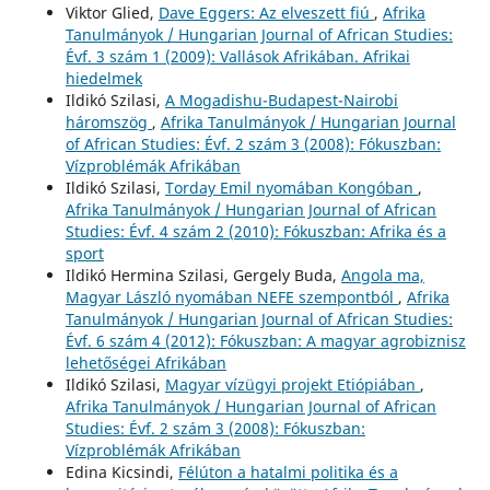
Viktor Glied,
Dave Eggers: Az elveszett fiú
,
Afrika
Tanulmányok / Hungarian Journal of African Studies:
Évf. 3 szám 1 (2009): Vallások Afrikában. Afrikai
hiedelmek
Ildikó Szilasi,
A Mogadishu-Budapest-Nairobi
háromszög
,
Afrika Tanulmányok / Hungarian Journal
of African Studies: Évf. 2 szám 3 (2008): Fókuszban:
Vízproblémák Afrikában
Ildikó Szilasi,
Torday Emil nyomában Kongóban
,
Afrika Tanulmányok / Hungarian Journal of African
Studies: Évf. 4 szám 2 (2010): Fókuszban: Afrika és a
sport
Ildikó Hermina Szilasi, Gergely Buda,
Angola ma,
Magyar László nyomában NEFE szempontból
,
Afrika
Tanulmányok / Hungarian Journal of African Studies:
Évf. 6 szám 4 (2012): Fókuszban: A magyar agrobiznisz
lehetőségei Afrikában
Ildikó Szilasi,
Magyar vízügyi projekt Etiópiában
,
Afrika Tanulmányok / Hungarian Journal of African
Studies: Évf. 2 szám 3 (2008): Fókuszban:
Vízproblémák Afrikában
Edina Kicsindi,
Félúton a hatalmi politika és a