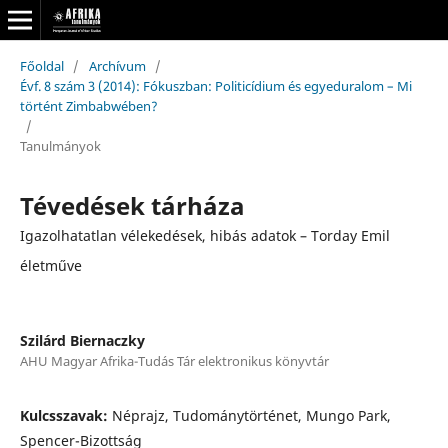
Főoldal
/
Archívum
/
Évf. 8 szám 3 (2014): Fókuszban: Politicídium és egyeduralom – Mi
történt Zimbabwében?
/
Tanulmányok
Tévedések tárháza
Igazolhatatlan vélekedések, hibás adatok – Torday Emil
életműve
Szilárd Biernaczky
AHU Magyar Afrika-Tudás Tár elektronikus könyvtár
Kulcsszavak:
Néprajz, Tudománytörténet, Mungo Park,
Spencer-Bizottság