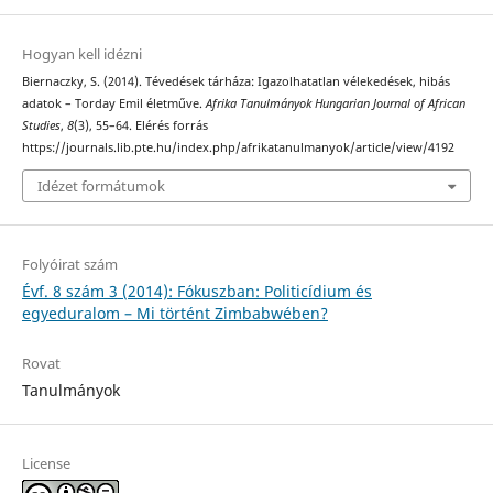
Hogyan kell idézni
Biernaczky, S. (2014). Tévedések tárháza: Igazolhatatlan vélekedések, hibás
adatok – Torday Emil életműve.
Afrika Tanulmányok Hungarian Journal of African
Studies
,
8
(3), 55–64. Elérés forrás
https://journals.lib.pte.hu/index.php/afrikatanulmanyok/article/view/4192
Idézet formátumok
Folyóirat szám
Évf. 8 szám 3 (2014): Fókuszban: Politicídium és
egyeduralom – Mi történt Zimbabwében?
Rovat
Tanulmányok
License