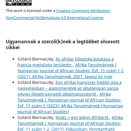
This work is licensed under a
Creative Commons Attribution-
NonCommercial-NoDerivatives 4.0 International License
.
Ugyanannak a szerző(k)nek a legtöbbet olvasott
cikkei
Szilárd Biernaczky,
Az afrikai hősepika kutatása a
francia nyelvűség területén
,
Afrika Tanulmányok /
Hungarian Journal of African Studies: Évf. 15 szám 1-2
(2021): Afrika Tanulmányok. 2021. tavasz és nyár
Szilárd Biernaczky,
Egy afrikai hangszer hódító útja a
nagyvilágban – alapismeretek az általánosan sanza
névvel illetett pengető alkalmatosságról
,
Afrika
Tanulmányok / Hungarian Journal of African Studies:
Évf. 17 szám 2 (2023): Afrika Tanulmányok [Hungarian
Journal of African Studies]
Szilárd Biernaczky,
Nyolc + egy könyv Afrikáról
,
Afrika
Tanulmányok / Hungarian Journal of African Studies:
Évf. 11 szám 1-2. (2017): Fókuszban: Fenntartható