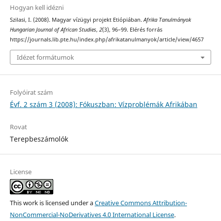
Hogyan kell idézni
Szilasi, I. (2008). Magyar vízügyi projekt Etiópiában.
Afrika Tanulmányok
Hungarian Journal of African Studies
,
2
(3), 96–99. Elérés forrás
https://journals.lib.pte.hu/index.php/afrikatanulmanyok/article/view/4657
Idézet formátumok
Folyóirat szám
Évf. 2 szám 3 (2008): Fókuszban: Vízproblémák Afrikában
Rovat
Terepbeszámolók
License
This work is licensed under a
Creative Commons Attribution-
NonCommercial-NoDerivatives 4.0 International License
.