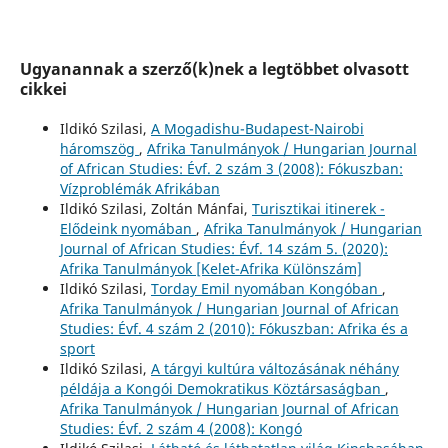
Ugyanannak a szerző(k)nek a legtöbbet olvasott
cikkei
Ildikó Szilasi,
A Mogadishu-Budapest-Nairobi
háromszög
,
Afrika Tanulmányok / Hungarian Journal
of African Studies: Évf. 2 szám 3 (2008): Fókuszban:
Vízproblémák Afrikában
Ildikó Szilasi, Zoltán Mánfai,
Turisztikai itinerek -
Elődeink nyomában
,
Afrika Tanulmányok / Hungarian
Journal of African Studies: Évf. 14 szám 5. (2020):
Afrika Tanulmányok [Kelet-Afrika Különszám]
Ildikó Szilasi,
Torday Emil nyomában Kongóban
,
Afrika Tanulmányok / Hungarian Journal of African
Studies: Évf. 4 szám 2 (2010): Fókuszban: Afrika és a
sport
Ildikó Szilasi,
A tárgyi kultúra változásának néhány
példája a Kongói Demokratikus Köztársaságban
,
Afrika Tanulmányok / Hungarian Journal of African
Studies: Évf. 2 szám 4 (2008): Kongó