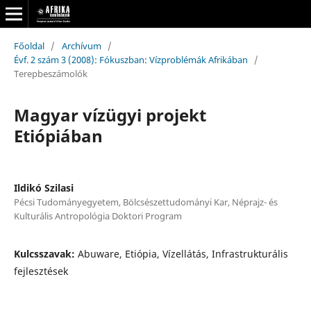
Főoldal
/
Archívum
/
Évf. 2 szám 3 (2008): Fókuszban: Vízproblémák Afrikában
/
Terepbeszámolók
Magyar vízügyi projekt
Etiópiában
Ildikó Szilasi
Pécsi Tudományegyetem, Bölcsészettudományi Kar, Néprajz- és
Kulturális Antropológia Doktori Program
Kulcsszavak:
Abuware, Etiópia, Vízellátás, Infrastrukturális
fejlesztések