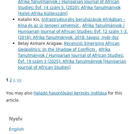
Afrika Tanulmányok / Hungarian Journal of African
Studies: Évf. 14 szám 5. (2020): Afrika Tanulmányok
[Kelet-Afrika Különszám]
Katalin Kis,
Infrastrukturális beruházások Afrikában –
Kína és az új tengeri selyemút
,
Afrika Tanulmányok /
Hungarian Journal of African Studies: Évf. 12 szám 1-3.
(2018): Afrika Tanulmányok. 2018. tavasz, nyár-ősz
Belay Asmare Aragaw,
Recenzió: Emerging African
Geopolitics: In the Shadow of Conflicts
,
Afrika
Tanulmányok / Hungarian Journal of African Studies:
Évf. 19 szám 3 (2025): Afrika Tanulmányok [Hungarian
Journal of African Studies]
1
2
>
>>
You may also
Haladó hasonlósági keresés indítása
for this
article.
Nyelv
English