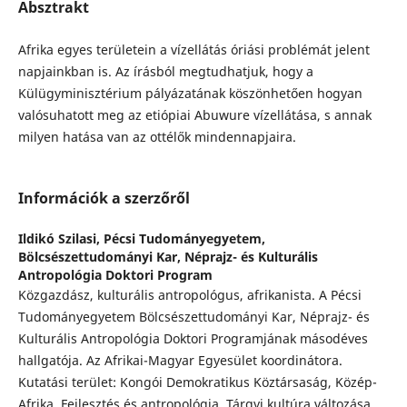
Absztrakt
Afrika egyes területein a vízellátás óriási problémát jelent
napjainkban is. Az írásból megtudhatjuk, hogy a
Külügyminisztérium pályázatának köszönhetően hogyan
valósuhatott meg az etiópiai Abuwure vízellátása, s annak
milyen hatása van az ottélők mindennapjaira.
Információk a szerzőről
Ildikó Szilasi,
Pécsi Tudományegyetem,
Bölcsészettudományi Kar, Néprajz- és Kulturális
Antropológia Doktori Program
Közgazdász, kulturális antropológus, afrikanista. A Pécsi
Tudományegyetem Bölcsészettudományi Kar, Néprajz- és
Kulturális Antropológia Doktori Programjának másodéves
hallgatója. Az Afrikai-Magyar Egyesület koordinátora.
Kutatási terület: Kongói Demokratikus Köztársaság, Közép-
Afrika. Fejlesztés és antropológia. Tárgyi kultúra változása.