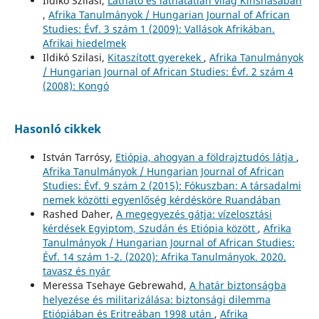
Ildikó Szilasi,
Látható és láthatatlan világ Kinshasában
,
Afrika Tanulmányok / Hungarian Journal of African
Studies: Évf. 3 szám 1 (2009): Vallások Afrikában.
Afrikai hiedelmek
Ildikó Szilasi,
Kitaszított gyerekek
,
Afrika Tanulmányok
/ Hungarian Journal of African Studies: Évf. 2 szám 4
(2008): Kongó
Hasonló cikkek
István Tarrósy,
Etiópia, ahogyan a földrajztudós látja
,
Afrika Tanulmányok / Hungarian Journal of African
Studies: Évf. 9 szám 2 (2015): Fókuszban: A társadalmi
nemek közötti egyenlőség kérdésköre Ruandában
Rashed Daher,
A megegyezés gátja: vízelosztási
kérdések Egyiptom, Szudán és Etiópia között
,
Afrika
Tanulmányok / Hungarian Journal of African Studies:
Évf. 14 szám 1-2. (2020): Afrika Tanulmányok. 2020.
tavasz és nyár
Meressa Tsehaye Gebrewahd,
A határ biztonságba
helyezése és militarizálása: biztonsági dilemma
Etiópiában és Eritreában 1998 után
,
Afrika