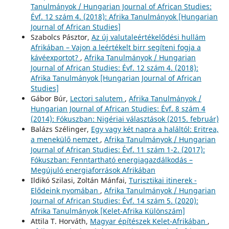
Tanulmányok / Hungarian Journal of African Studies:
Évf. 12 szám 4. (2018): Afrika Tanulmányok [Hungarian
Journal of African Studies]
Szabolcs Pásztor,
Az új valutaleértékelődési hullám
Afrikában – Vajon a leértékelt birr segíteni fogja a
kávéexportot?
,
Afrika Tanulmányok / Hungarian
Journal of African Studies: Évf. 12 szám 4. (2018):
Afrika Tanulmányok [Hungarian Journal of African
Studies]
Gábor Búr,
Lectori salutem
,
Afrika Tanulmányok /
Hungarian Journal of African Studies: Évf. 8 szám 4
(2014): Fókuszban: Nigériai választások (2015. február)
Balázs Szélinger,
Egy vagy két napra a haláltól: Eritrea,
a menekülő nemzet
,
Afrika Tanulmányok / Hungarian
Journal of African Studies: Évf. 11 szám 1-2. (2017):
Fókuszban: Fenntartható energiagazdálkodás –
Megújuló energiaforrások Afrikában
Ildikó Szilasi, Zoltán Mánfai,
Turisztikai itinerek -
Elődeink nyomában
,
Afrika Tanulmányok / Hungarian
Journal of African Studies: Évf. 14 szám 5. (2020):
Afrika Tanulmányok [Kelet-Afrika Különszám]
Attila T. Horváth,
Magyar építészek Kelet-Afrikában
,