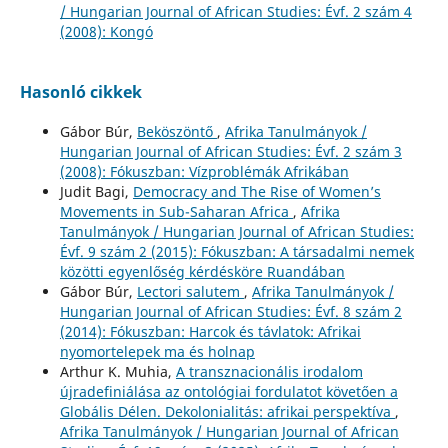
/ Hungarian Journal of African Studies: Évf. 2 szám 4
(2008): Kongó
Hasonló cikkek
Gábor Búr,
Beköszöntő
,
Afrika Tanulmányok /
Hungarian Journal of African Studies: Évf. 2 szám 3
(2008): Fókuszban: Vízproblémák Afrikában
Judit Bagi,
Democracy and The Rise of Women’s
Movements in Sub-Saharan Africa
,
Afrika
Tanulmányok / Hungarian Journal of African Studies:
Évf. 9 szám 2 (2015): Fókuszban: A társadalmi nemek
közötti egyenlőség kérdésköre Ruandában
Gábor Búr,
Lectori salutem
,
Afrika Tanulmányok /
Hungarian Journal of African Studies: Évf. 8 szám 2
(2014): Fókuszban: Harcok és távlatok: Afrikai
nyomortelepek ma és holnap
Arthur K. Muhia,
A transznacionális irodalom
újradefiniálása az ontológiai fordulatot követően a
Globális Délen. Dekolonialitás: afrikai perspektíva
,
Afrika Tanulmányok / Hungarian Journal of African