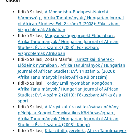
cikkei
Ildikó Szilasi,
A Mogadishu-Budapest-Nairobi
háromszög
,
Afrika Tanulmányok / Hungarian Journal
of African Studies: Évf. 2 szám 3 (2008): Fókuszban:
Vízproblémák Afrikában
Ildikó Szilasi,
Magyar vízügyi projekt Etiópiában
,
Afrika Tanulmányok / Hungarian Journal of African
Studies: Évf. 2 szám 3 (2008): Fókuszban:
Vízproblémák Afrikában
Ildikó Szilasi, Zoltán Mánfai,
Turisztikai itinerek -
Elődeink nyomában
,
Afrika Tanulmányok / Hungarian
Journal of African Studies: Évf. 14 szám 5. (2020):
Afrika Tanulmányok [Kelet-Afrika Különszám]
Ildikó Szilasi,
Torday Emil nyomában Kongóban
,
Afrika Tanulmányok / Hungarian Journal of African
Studies: Évf. 4 szám 2 (2010): Fókuszban: Afrika és a
sport
Ildikó Szilasi,
A tárgyi kultúra változásának néhány
példája a Kongói Demokratikus Köztársaságban
,
Afrika Tanulmányok / Hungarian Journal of African
Studies: Évf. 2 szám 4 (2008): Kongó
Ildikó Szilasi,
Kitaszított gyerekek
,
Afrika Tanulmányok