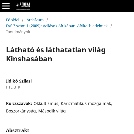
Főoldal
/
Archívum
/
Évf. 3 szám 1 (2009): Vallások Afrikában. Afrikai hiedelmek
/
Tanulmányok
Látható és láthatatlan világ
Kinshasában
Ildikó Szilasi
PTE BTK
Kulcsszavak:
Okkultizmus, Karizmatikus mozgalmak,
Boszorkányság, Második világ
Absztrakt