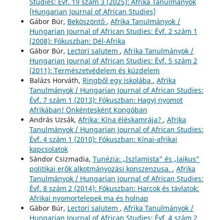
Studies: Évf. 19 szám 3 (2025): Afrika Tanulmányok
[Hungarian Journal of African Studies]
Gábor Búr,
Beköszöntő
,
Afrika Tanulmányok /
Hungarian Journal of African Studies: Évf. 2 szám 1
(2008): Fókuszban: Dél-Afrika
Gábor Búr,
Lectori salutem
,
Afrika Tanulmányok /
Hungarian Journal of African Studies: Évf. 5 szám 2
(2011): Természetvédelem és küzdelem
Balázs Horváth,
Ringből egy iskolába
,
Afrika
Tanulmányok / Hungarian Journal of African Studies:
Évf. 7 szám 1 (2013): Fókuszban: Hagyj nyomot
Afrikában! Önkéntesként Kongóban
András Uzsák,
Afrika: Kína éléskamrája?
,
Afrika
Tanulmányok / Hungarian Journal of African Studies:
Évf. 4 szám 1 (2010): Fókuszban: Kínai-afrikai
kapcsolatok
Sándor Csizmadia,
Tunézia: „Iszlamista” és „laikus”
politikai erők alkotmányozási konszenzusa.
,
Afrika
Tanulmányok / Hungarian Journal of African Studies:
Évf. 8 szám 2 (2014): Fókuszban: Harcok és távlatok:
Afrikai nyomortelepek ma és holnap
Gábor Búr,
Lectori salutem
,
Afrika Tanulmányok /
Hungarian Journal of African Studies: Évf. 4 szám 2