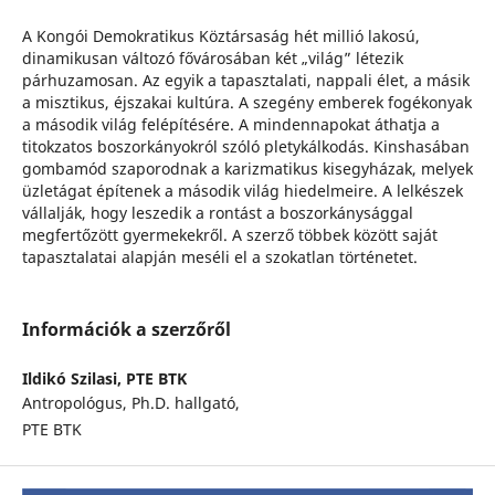
A Kongói Demokratikus Köztársaság hét millió lakosú,
dinamikusan változó fővárosában két „világ” létezik
párhuzamosan. Az egyik a tapasztalati, nappali élet, a másik
a misztikus, éjszakai kultúra. A szegény emberek fogékonyak
a második világ felépítésére. A mindennapokat áthatja a
titokzatos boszorkányokról szóló pletykálkodás. Kinshasában
gombamód szaporodnak a karizmatikus kisegyházak, melyek
üzletágat építenek a második világ hiedelmeire. A lelkészek
vállalják, hogy leszedik a rontást a boszorkánysággal
megfertőzött gyermekekről. A szerző többek között saját
tapasztalatai alapján meséli el a szokatlan történetet.
Információk a szerzőről
Ildikó Szilasi,
PTE BTK
Antropológus, Ph.D. hallgató,
PTE BTK