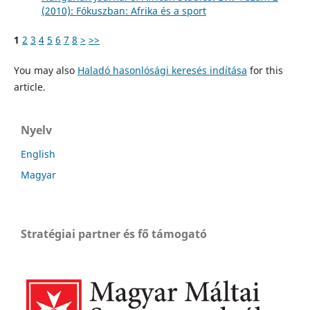
(2010): Fókuszban: Afrika és a sport
1
2
3
4
5
6
7
8
>
>>
You may also
Haladó hasonlósági keresés indítása
for this
article.
Nyelv
English
Magyar
Stratégiai partner és fő támogató