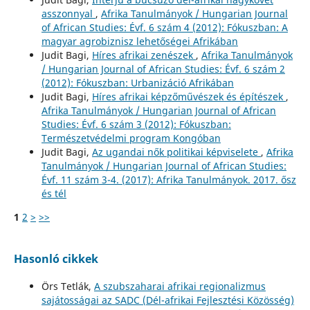
asszonnyal
,
Afrika Tanulmányok / Hungarian Journal
of African Studies: Évf. 6 szám 4 (2012): Fókuszban: A
magyar agrobiznisz lehetőségei Afrikában
Judit Bagi,
Híres afrikai zenészek
,
Afrika Tanulmányok
/ Hungarian Journal of African Studies: Évf. 6 szám 2
(2012): Fókuszban: Urbanizáció Afrikában
Judit Bagi,
Híres afrikai képzőművészek és építészek
,
Afrika Tanulmányok / Hungarian Journal of African
Studies: Évf. 6 szám 3 (2012): Fókuszban:
Természetvédelmi program Kongóban
Judit Bagi,
Az ugandai nők politikai képviselete
,
Afrika
Tanulmányok / Hungarian Journal of African Studies:
Évf. 11 szám 3-4. (2017): Afrika Tanulmányok. 2017. ősz
és tél
1
2
>
>>
Hasonló cikkek
Örs Tetlák,
A szubszaharai afrikai regionalizmus
sajátosságai az SADC (Dél-afrikai Fejlesztési Közösség)