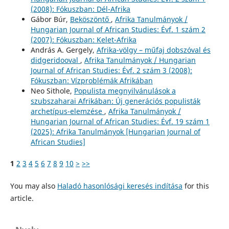
(2008): Fókuszban: Dél-Afrika
Gábor Búr,
Beköszöntő
,
Afrika Tanulmányok /
Hungarian Journal of African Studies: Évf. 1 szám 2
(2007): Fókuszban: Kelet-Afrika
András A. Gergely,
Afrika-völgy – műfaj dobszóval és
didgeridooval
,
Afrika Tanulmányok / Hungarian
Journal of African Studies: Évf. 2 szám 3 (2008):
Fókuszban: Vízproblémák Afrikában
Neo Sithole,
Populista megnyilvánulások a
szubszaharai Afrikában: Új generációs populisták
archetípus-elemzése
,
Afrika Tanulmányok /
Hungarian Journal of African Studies: Évf. 19 szám 1
(2025): Afrika Tanulmányok [Hungarian Journal of
African Studies]
1
2
3
4
5
6
7
8
9
10
>
>>
You may also
Haladó hasonlósági keresés indítása
for this
article.