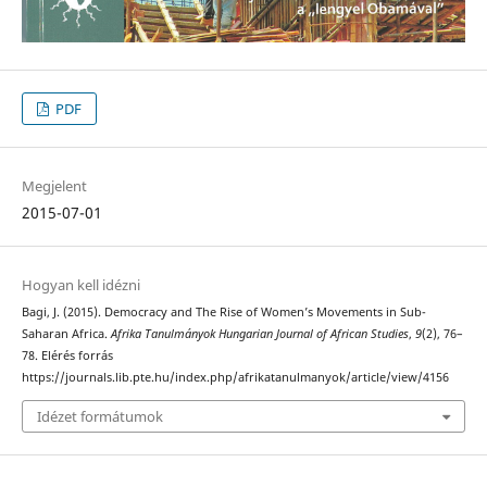
PDF
Megjelent
2015-07-01
Hogyan kell idézni
Bagi, J. (2015). Democracy and The Rise of Women’s Movements in Sub-
Saharan Africa.
Afrika Tanulmányok Hungarian Journal of African Studies
,
9
(2), 76–
78. Elérés forrás
https://journals.lib.pte.hu/index.php/afrikatanulmanyok/article/view/4156
Idézet formátumok