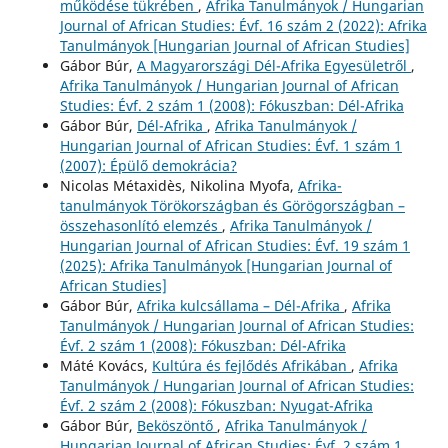
működése tükrében
,
Afrika Tanulmányok / Hungarian
Journal of African Studies: Évf. 16 szám 2 (2022): Afrika
Tanulmányok [Hungarian Journal of African Studies]
Gábor Búr,
A Magyarországi Dél-Afrika Egyesületről
,
Afrika Tanulmányok / Hungarian Journal of African
Studies: Évf. 2 szám 1 (2008): Fókuszban: Dél-Afrika
Gábor Búr,
Dél-Afrika
,
Afrika Tanulmányok /
Hungarian Journal of African Studies: Évf. 1 szám 1
(2007): Épülő demokrácia?
Nicolas Métaxidès, Nikolina Myofa,
Afrika-
tanulmányok Törökországban és Görögországban –
összehasonlító elemzés
,
Afrika Tanulmányok /
Hungarian Journal of African Studies: Évf. 19 szám 1
(2025): Afrika Tanulmányok [Hungarian Journal of
African Studies]
Gábor Búr,
Afrika kulcsállama – Dél-Afrika
,
Afrika
Tanulmányok / Hungarian Journal of African Studies:
Évf. 2 szám 1 (2008): Fókuszban: Dél-Afrika
Máté Kovács,
Kultúra és fejlődés Afrikában
,
Afrika
Tanulmányok / Hungarian Journal of African Studies:
Évf. 2 szám 2 (2008): Fókuszban: Nyugat-Afrika
Gábor Búr,
Beköszöntő
,
Afrika Tanulmányok /
Hungarian Journal of African Studies: Évf. 2 szám 1