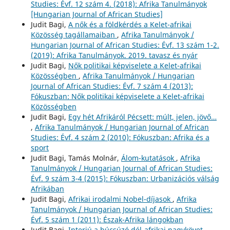
Studies: Évf. 12 szám 4. (2018): Afrika Tanulmányok
[Hungarian Journal of African Studies]
Judit Bagi,
A nők és a földkérdés a Kelet-afrikai
Közösség tagállamaiban
,
Afrika Tanulmányok /
Hungarian Journal of African Studies: Évf. 13 szám 1-2.
(2019): Afrika Tanulmányok. 2019. tavasz és nyár
Judit Bagi,
Nők politikai képviselete a Kelet-afrikai
Közösségben
,
Afrika Tanulmányok / Hungarian
Journal of African Studies: Évf. 7 szám 4 (2013):
Fókuszban: Nők politikai képviselete a Kelet-afrikai
Közösségben
Judit Bagi,
Egy hét Afrikáról Pécsett: múlt, jelen, jövő…
,
Afrika Tanulmányok / Hungarian Journal of African
Studies: Évf. 4 szám 2 (2010): Fókuszban: Afrika és a
sport
Judit Bagi, Tamás Molnár,
Álom-kutatások
,
Afrika
Tanulmányok / Hungarian Journal of African Studies:
Évf. 9 szám 3-4 (2015): Fókuszban: Urbanizációs válság
Afrikában
Judit Bagi,
Afrikai irodalmi Nobel-díjasok
,
Afrika
Tanulmányok / Hungarian Journal of African Studies:
Évf. 5 szám 1 (2011): Észak-Afrika lángokban
Judit Bagi,
Interjú a búcsúzó dél-afrikai nagykövet