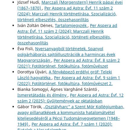
József Hudi,
Marczali (Morgenstern) Henrik pápai évei
(1867–1870)
,
Per Aspera ad Astra: Évf. 11 szám 2
(2024): Marczali Henrik történetírása. Szocializáció,
történeti elbeszélés, összehasonlítás
Iván Zoltán Dénes,
Tartalomjegyzék
,
Per Aspera ad
Astra: Évf. 11 szám 2 (2024): Marczali Henrik
történetírása. Szocializáció, történeti elbeszélés,
összehasonlítás
Éva Fisli,
Nyersanyagból történetek. Spanyol
polgárháborús sajtóillusztrációk a harmincas évek
Magyarországán
,
Per Aspera ad Astra: Évf. 8 szám 2
(2021): Fotótörténet, fotókultúra, fotóművészet
Dorottya Újvári,
A fényképező erdélyi gróf: Teleki
László hagyatéka
,
Per Aspera ad Astra: Évf. 9 szám 1
(2022): Fotótörténet, fotókultúra, fotóművészet 2.
Bianka Somogyi, Ágnes Vargháné Szántó ,
Ismeretátadás és élmény
,
Per Aspera ad Astra: Évf. 12
szám 2 (2025): Gyűjtemények az oktatásban
Gábor Török,
„Osztályharc” a Szent Mór Kollégiumban,
avagy pillanatképek a kommunista hatalomátvétel
kiteljesedéséről a Pécsi Tudományegyetemen (1948–
1949)
,
Per Aspera ad Astra: Évf. 7 szám 1 (2020):
Fiatalok a társadalomban