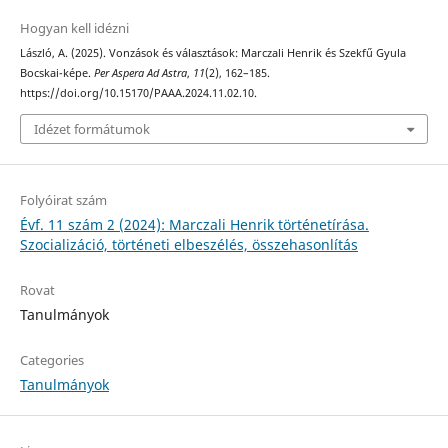
Hogyan kell idézni
László, A. (2025). Vonzások és választások: Marczali Henrik és Szekfű Gyula
Bocskai-képe.
Per Aspera Ad Astra
,
11
(2), 162–185.
https://doi.org/10.15170/PAAA.2024.11.02.10.
Idézet formátumok
Folyóirat szám
Évf. 11 szám 2 (2024): Marczali Henrik történetírása.
Szocializáció, történeti elbeszélés, összehasonlítás
Rovat
Tanulmányok
Categories
Tanulmányok