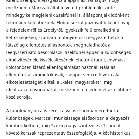
Kilenc szempont vizsgálata alapján azt láthatjuk, hogy
miközben a Marczali által felvetett problémák szinte
mindegyike megjelenik Szekfűnél is, álláspontjaik időnként
feltűnően különböznek. Előbbi sokkal pozitívabb képet nyújt
a fejedelemről és Erdélyről, igyekszik felülemelkedni a
kettősségeken, számára többnyire összeegyeztethetők a
látszólag ellentétes álláspontok, meghaladhatók a
leegyszerűsítő besorolások. Szekfűnél éppen a különbségek
elmélyítésének, kiszélesítésének lehetünk tanúi, egymást
kölcsönösen kizáró ellenfogalmakat használ. Nála az
ellentétek aszimmetrikusak, cseppet sem rejti véka alá
elkötelezettségét: elítéli a „keleti magyarokat”, míg
idealizálja a nyugatiakat, miközben a fejedelmet az előbbiek
közé sorolja.
A tanulmány arra is keresi a választ honnan erednek e
különbségek. Marczali munkássága elsősorban a kiegyezés
korához köthető, míg Szekfű nagy szintézise a Trianont
követő korszak reprezentatív összefoglalója. A két historikus