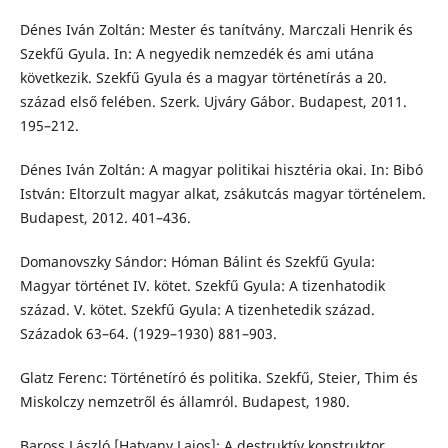
Dénes Iván Zoltán: Mester és tanítvány. Marczali Henrik és
Szekfű Gyula. In: A negyedik nemzedék és ami utána
következik. Szekfű Gyula és a magyar történetírás a 20.
század első felében. Szerk. Ujváry Gábor. Budapest, 2011.
195–212.
Dénes Iván Zoltán: A magyar politikai hisztéria okai. In: Bibó
István: Eltorzult magyar alkat, zsákutcás magyar történelem.
Budapest, 2012. 401–436.
Domanovszky Sándor: Hóman Bálint és Szekfű Gyula:
Magyar történet IV. kötet. Szekfű Gyula: A tizenhatodik
század. V. kötet. Szekfű Gyula: A tizenhetedik század.
Századok 63–64. (1929–1930) 881–903.
Glatz Ferenc: Történetíró és politika. Szekfű, Steier, Thim és
Miskolczy nemzetről és államról. Budapest, 1980.
Baross László [Hatvany Lajos]: A destruktív konstruktor.