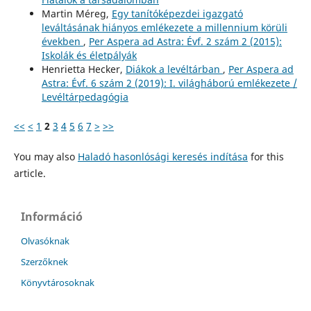
Martin Méreg,
Egy tanítóképezdei igazgató
leváltásának hiányos emlékezete a millennium körüli
években
,
Per Aspera ad Astra: Évf. 2 szám 2 (2015):
Iskolák és életpályák
Henrietta Hecker,
Diákok a levéltárban
,
Per Aspera ad
Astra: Évf. 6 szám 2 (2019): I. világháború emlékezete /
Levéltárpedagógia
<<
<
1
2
3
4
5
6
7
>
>>
You may also
Haladó hasonlósági keresés indítása
for this
article.
Információ
Olvasóknak
Szerzőknek
Könyvtárosoknak