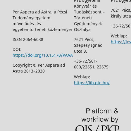
PTE Egyetemi
PTE Egyet
Könyvtár és
7621 Pécs
Per Aspera ad Astra, a Pécsi
Tudásközpont –
király utca
Tudományegyetem
Történeti
művelődés- és
Gyűjtemények
+36-72/50
egyetemtörténeti közleményei
Osztálya
Weblap:
ISSN 2064-6038
7621 Pécs,
https://le
Szepesy Ignác
DOI:
utca 3.
https://doi.org/10.15170/PAAA
+36-72/501-
Copyright © Per Aspera ad
600/22651, 22675
Astra 2013–2020
Weblap:
https://lib.pte.hu/