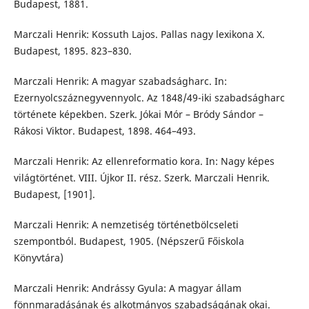
Budapest, 1881.
Marczali Henrik: Kossuth Lajos. Pallas nagy lexikona X.
Budapest, 1895. 823–830.
Marczali Henrik: A magyar szabadságharc. In:
Ezernyolcszáznegyvennyolc. Az 1848/49-iki szabadságharc
története képekben. Szerk. Jókai Mór – Bródy Sándor –
Rákosi Viktor. Budapest, 1898. 464–493.
Marczali Henrik: Az ellenreformatio kora. In: Nagy képes
világtörténet. VIII. Újkor II. rész. Szerk. Marczali Henrik.
Budapest, [1901].
Marczali Henrik: A nemzetiség történetbölcseleti
szempontból. Budapest, 1905. (Népszerű Főiskola
Könyvtára)
Marczali Henrik: Andrássy Gyula: A magyar állam
fönnmaradásának és alkotmányos szabadságának okai.