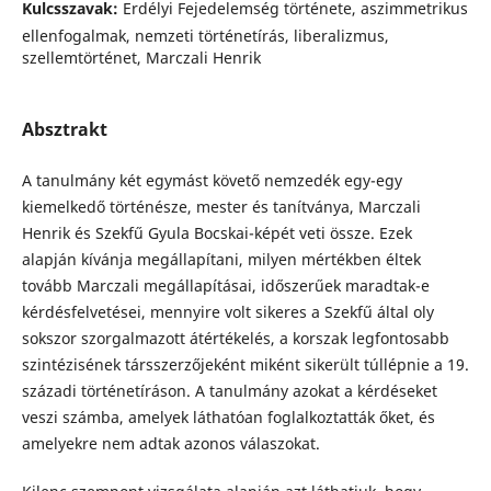
Kulcsszavak:
Erdélyi Fejedelemség története, aszimmetrikus
ellenfogalmak, nemzeti történetírás, liberalizmus,
szellemtörténet, Marczali Henrik
Absztrakt
A tanulmány két egymást követő nemzedék egy-egy
kiemelkedő történésze, mester és tanítványa, Marczali
Henrik és Szekfű Gyula Bocskai-képét veti össze. Ezek
alapján kívánja megállapítani, milyen mértékben éltek
tovább Marczali megállapításai, időszerűek maradtak-e
kérdésfelvetései, mennyire volt sikeres a Szekfű által oly
sokszor szorgalmazott átértékelés, a korszak legfontosabb
szintézisének társszerzőjeként miként sikerült túllépnie a 19.
századi történetíráson. A tanulmány azokat a kérdéseket
veszi számba, amelyek láthatóan foglalkoztatták őket, és
amelyekre nem adtak azonos válaszokat.