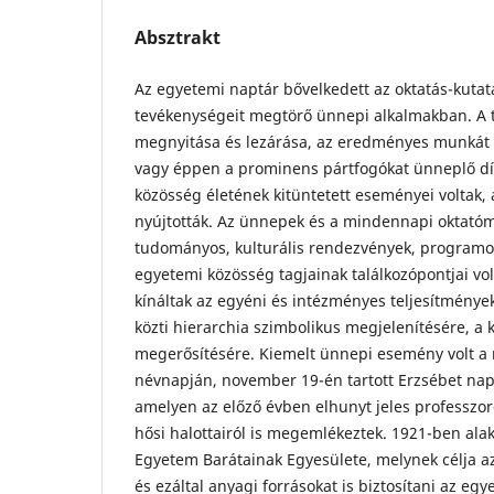
Absztrakt
Az egyetemi naptár bővelkedett az oktatás-kutat
tevékenységeit megtörő ünnepi alkalmakban. A
megnyitása és lezárása, az eredményes munkát 
vagy éppen a prominens pártfogókat ünneplő dí
közösség életének kitüntetett eseményei voltak,
nyújtották. Az ünnepek és a mindennapi oktató
tudományos, kulturális rendezvények, program
egyetemi közösség tagjainak találkozópontjai vo
kínáltak az egyéni és intézményes teljesítménye
közti hierarchia szimbolikus megjelenítésére, a 
megerősítésére. Kiemelt ünnepi esemény volt a 
névnapján, november 19-én tartott Erzsébet na
amelyen az előző évben elhunyt jeles professzor
hősi halottairól is megemlékeztek. 1921-ben ala
Egyetem Barátainak Egyesülete, melynek célja az
és ezáltal anyagi forrásokat is biztosítani az eg