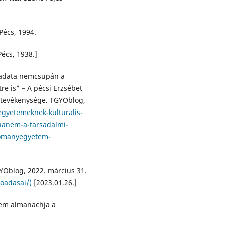
Pécs, 1994.
écs, 1938.]
eladata nemcsupán a
re is” – A pécsi Erzsébet
evékenysége. TGYOblog,
-egyetemeknek-kulturalis-
hanem-a-tarsadalmi-
udomanyegyetem-
YOblog, 2022. március 31.
loadasai/)
[2023.01.26.]
tem almanachja a