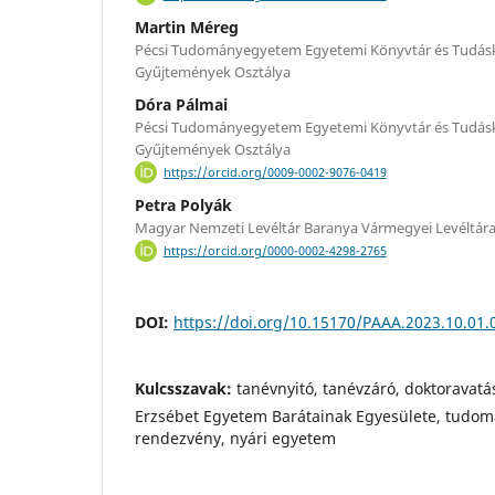
Martin Méreg
Pécsi Tudományegyetem Egyetemi Könyvtár és Tudásk
Gyűjtemények Osztálya
Dóra Pálmai
Pécsi Tudományegyetem Egyetemi Könyvtár és Tudásk
Gyűjtemények Osztálya
https://orcid.org/0009-0002-9076-0419
Petra Polyák
Magyar Nemzeti Levéltár Baranya Vármegyei Levéltár
https://orcid.org/0000-0002-4298-2765
DOI:
https://doi.org/10.15170/PAAA.2023.10.01.
Kulcsszavak:
tanévnyitó, tanévzáró, doktoravat
Erzsébet Egyetem Barátainak Egyesülete, tudomá
rendezvény, nyári egyetem