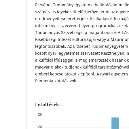
Erzsébet Tudományegyetem a hallgatóság melle
számára is igyekezett elérhetővé tenni az egyet
eredményeit ismeretterjesztő előadások formáj
intézmény is szervezett ilyen programokat: ezek
Tudományos Szövetsége, a magántanárok Ad Ast
Kisebbségi Intézet kultúrnapjai vagy a Maurinu
legfontosabbak. Az Erzsébet Tudományegyetem 
között nyári egyetemet szervezett Keszthelyen, m
a külföldi ifjúsággal is megismertessék hazánk kul
magyar diákok tudjanak külföldi társintézmények
emberi kapcsolatokat kiépíteni. A nyári egyetem k
Pannonia kutatás volt.
Letöltések