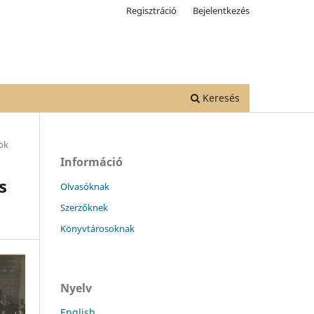
Regisztráció
Bejelentkezés
Keresés
ok
Információ
s
Olvasóknak
Szerzőknek
Könyvtárosoknak
Nyelv
English