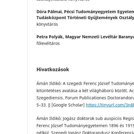
Dóra Pálmai,
Pécsi Tudományegyetem Egyetem
Tudásközpont Történeti Gyűjtemények Osztál
könyvtáros
Petra Polyák,
Magyar Nemzeti Levéltár Barany
főlevéltáros
Hivatkozások
Ámán Ildikó: A szegedi Ferenc József Tudomány
kitüntetéses avatása a két világháború között. Ac
Szegediensis. Forum Publicationes Doctorandoru
5–33. ǁ [Google Scholar]
https://tinyurl.com/3n
Ámán Ildikó: Jogász doktorok sub auspiciis Regis
Ferenc József Tudományegyetemen 1896 és 1915 k
nélkül. Szegedi Jogász Doktorandusz Konferenciák