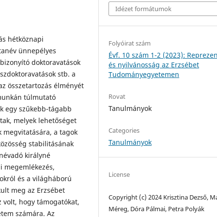
Idézet formátumok
ás hétköznapi
Folyóirat szám
 tanév ünnepélyes
Évf. 10 szám 1-2 (2023): Repreze
bizonyító doktoravatások
és nyilvánosság az Erzsébet
szdoktoravatások stb. a
Tudományegyetemen
 az összetartozás élményét
Rovat
munkán túlmutató
Tanulmányok
ok egy szűkebb-tágabb
ltak, melyek lehetőséget
Categories
k megvitatására, a tagok
Tanulmányok
közösség stabilitásának
névadó királyné
pi megemlékezés,
License
okról és a világháború
kult meg az Erzsébet
Copyright (c) 2024 Krisztina Dezső, M
 volt, hogy támogatókat,
Méreg, Dóra Pálmai, Petra Polyák
yetem számára. Az