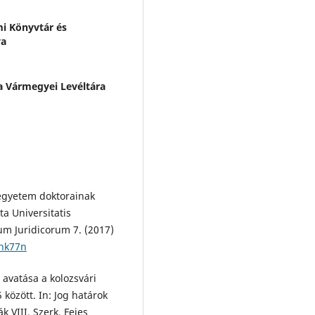
i Könyvtár és
ya
a Vármegyei Levéltára
egyetem doktorainak
ta Universitatis
m Juridicorum 7. (2017)
8hk77n
 avatása a kolozsvári
özött. In: Jog határok
 VIII. Szerk. Fejes