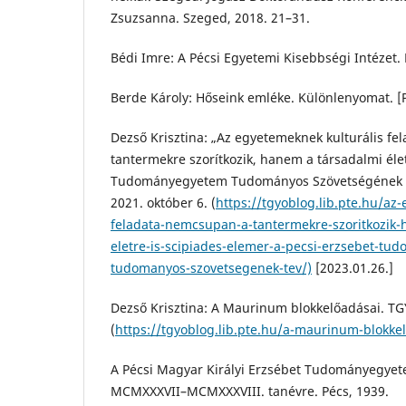
Zsuzsanna. Szeged, 2018. 21–31.
Bédi Imre: A Pécsi Egyetemi Kisebbségi Intézet. 
Berde Károly: Hőseink emléke. Különlenyomat. [P
Dezső Krisztina: „Az egyetemeknek kulturális f
tantermekre szorítkozik, hanem a társadalmi élet
Tudományegyetem Tudományos Szövetségének t
2021. október 6. (
https://tgyoblog.lib.pte.hu/az
feladata-nemcsupan-a-tantermekre-szoritkozik-
eletre-is-scipiades-elemer-a-pecsi-erzsebet-t
tudomanyos-szovetsegenek-tev/)
[2023.01.26.]
Dezső Krisztina: A Maurinum blokkelőadásai. TG
(
https://tgyoblog.lib.pte.hu/a-maurinum-blokke
A Pécsi Magyar Királyi Erzsébet Tudományegye
MCMXXXVII–MCMXXXVIII. tanévre. Pécs, 1939.