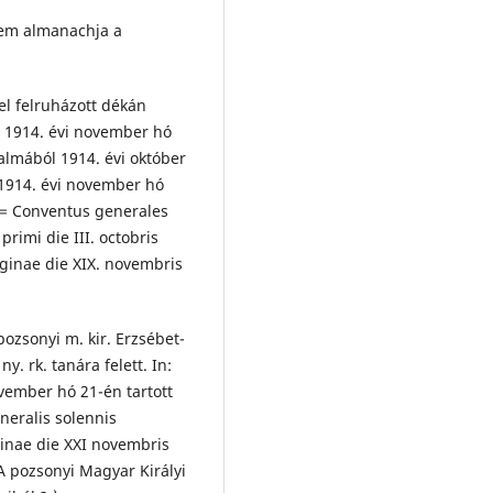
tem almanachja a
rel felruházott dékán
e 1914. évi november hó
almából 1914. évi október
 1914. évi november hó
 = Conventus generales
primi die III. octobris
ginae die XIX. novembris
ozsonyi m. kir. Erzsébet-
. rk. tanára felett. In:
ovember hó 21-én tartott
eralis solennis
inae die XXI novembris
A pozsonyi Magyar Királyi