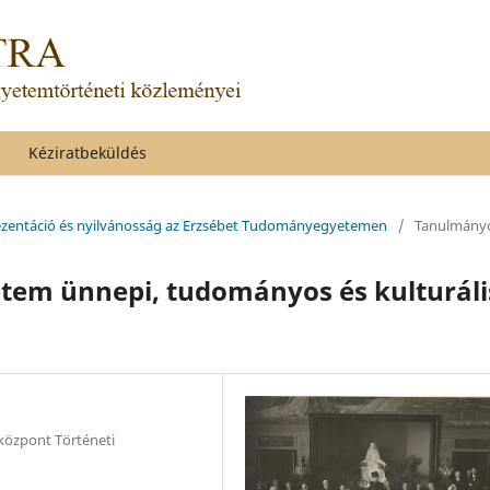
Kéziratbeküldés
prezentáció és nyilvánosság az Erzsébet Tudományegyetemen
/
Tanulmány
tem ünnepi, tudományos és kulturáli
özpont Történeti