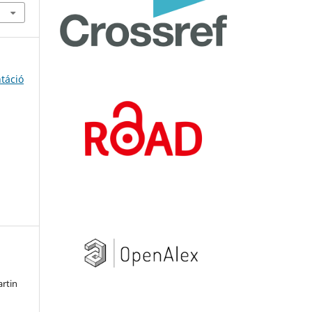
ntáció
artin