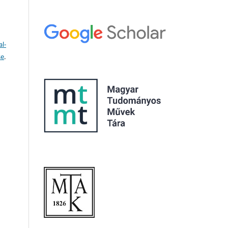
l-
se
.