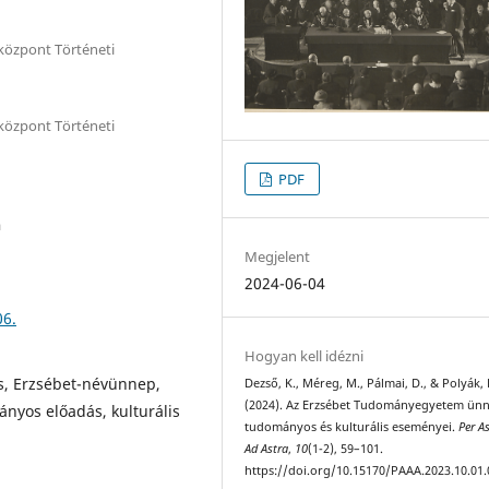
özpont Történeti
özpont Történeti
PDF
a
Megjelent
2024-06-04
06.
Hogyan kell idézni
ás, Erzsébet-névünnep,
Dezső, K., Méreg, M., Pálmai, D., & Polyák, 
(2024). Az Erzsébet Tudományegyetem ünn
nyos előadás, kulturális
tudományos és kulturális eseményei.
Per A
Ad Astra
,
10
(1-2), 59–101.
https://doi.org/10.15170/PAAA.2023.10.01.