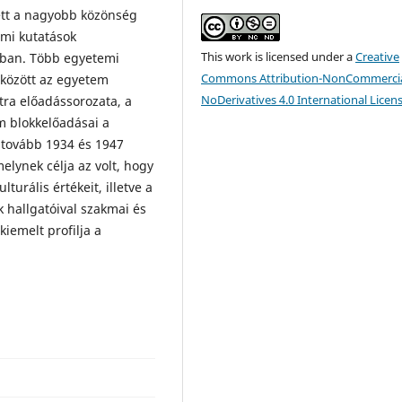
tt a nagyobb közönség
emi kutatások
This work is licensed under a
Creative
ában. Több egyetemi
Commons Attribution-NonCommercia
 között az egyetem
NoDerivatives 4.0 International Licen
ra előadássorozata, a
m blokkelőadásai a
tovább 1934 és 1947
elynek célja az volt, hogy
turális értékeit, illetve a
 hallgatóival szakmai és
iemelt profilja a