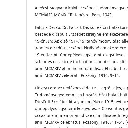
A Pécsi Magyar Királyi Erzsébet Tudományegye
MCMXLII–MCMXLIII. tanévre. Pécs, 1943.
Falcsik Dezső: Dr. Falcsik Dezső rektori hatáskör
beszéde dicsőült Erzsébet királyné emlékezetér
19-én. In: Az első 1914/15. tanév megnyitása alk
3-án és dicsőült Erzsébet királyné emlékezetére
19-én tartott ünnepélyes egyetemi közgyűlések.
solennes occasione inchoationis anni scholastici 
anni MCMXIV et in memoriam divae Elisabeth re
anni MCMXIV celebrati. Pozsony, 1916. 9–14.
Finkey Ferenc: Emlékbeszéde Dr. Degré Lajos, a p
Tudományegyetemnek a hazáért hősi halált halt ny
Dicsőült Erzsébet királyné emlékére 1915. évi n
ünnepélyes egyetemi közgyűlés. = Conventus gen
occasione in memoriam divae olim Elisabeth reg
anni MCMXV celebratus. Pozsony, 1916. 11–51. (