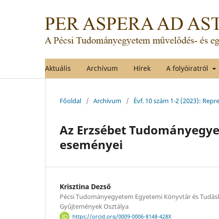
Aktuális
Archívum
Hírek
A folyóiratról
Főoldal
/
Archívum
/
Évf. 10 szám 1-2 (2023): Re
Az Erzsébet Tudományegye
eseményei
Krisztina Dezső
Pécsi Tudományegyetem Egyetemi Könyvtár és Tudásk
Gyűjtemények Osztálya
https://orcid.org/0009-0006-8148-428X