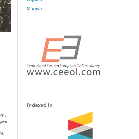
Magyar
Indexed in
P.
epi,
spera
06.