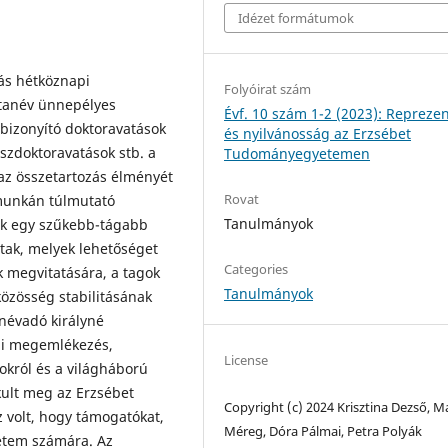
Idézet formátumok
ás hétköznapi
Folyóirat szám
 tanév ünnepélyes
Évf. 10 szám 1-2 (2023): Repreze
bizonyító doktoravatások
és nyilvánosság az Erzsébet
szdoktoravatások stb. a
Tudományegyetemen
 az összetartozás élményét
Rovat
munkán túlmutató
Tanulmányok
ok egy szűkebb-tágabb
ltak, melyek lehetőséget
Categories
k megvitatására, a tagok
Tanulmányok
közösség stabilitásának
névadó királyné
pi megemlékezés,
License
okról és a világháború
kult meg az Erzsébet
Copyright (c) 2024 Krisztina Dezső, M
 volt, hogy támogatókat,
Méreg, Dóra Pálmai, Petra Polyák
yetem számára. Az