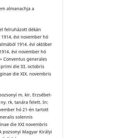
tem almanachja a
rel felruházott dékán
e 1914. évi november hó
almából 1914. évi október
 1914. évi november hó
 = Conventus generales
primi die III. octobris
ginae die XIX. novembris
ozsonyi m. kir. Erzsébet-
. rk. tanára felett. In:
ovember hó 21-én tartott
eralis solennis
inae die XXI novembris
A pozsonyi Magyar Királyi