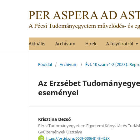
Aktuális
Archívum
Hírek
A folyóiratról
Főoldal
/
Archívum
/
Évf. 10 szám 1-2 (2023): Re
Az Erzsébet Tudományegye
eseményei
Krisztina Dezső
Pécsi Tudományegyetem Egyetemi Könyvtár és Tudásk
Gyűjtemények Osztálya
https://orcid.org/0009-0006-8148-428X