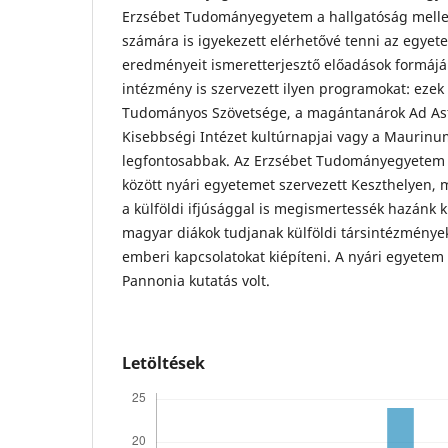
Erzsébet Tudományegyetem a hallgatóság melle
számára is igyekezett elérhetővé tenni az egyet
eredményeit ismeretterjesztő előadások formáj
intézmény is szervezett ilyen programokat: ezek
Tudományos Szövetsége, a magántanárok Ad Ast
Kisebbségi Intézet kultúrnapjai vagy a Maurinu
legfontosabbak. Az Erzsébet Tudományegyetem 
között nyári egyetemet szervezett Keszthelyen, m
a külföldi ifjúsággal is megismertessék hazánk kul
magyar diákok tudjanak külföldi társintézmények
emberi kapcsolatokat kiépíteni. A nyári egyetem k
Pannonia kutatás volt.
Letöltések