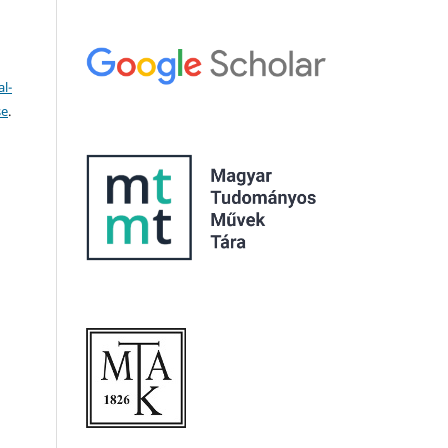
l-
se
.