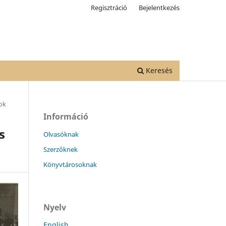
Regisztráció
Bejelentkezés
Keresés
ok
Információ
s
Olvasóknak
Szerzőknek
Könyvtárosoknak
Nyelv
English