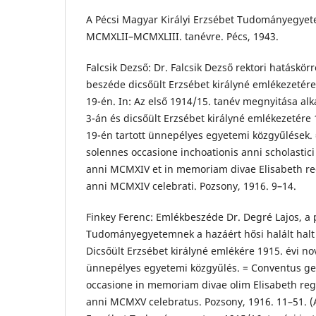
A Pécsi Magyar Királyi Erzsébet Tudományegye
MCMXLII–MCMXLIII. tanévre. Pécs, 1943.
Falcsik Dezső: Dr. Falcsik Dezső rektori hatáskör
beszéde dicsőült Erzsébet királyné emlékezetér
19-én. In: Az első 1914/15. tanév megnyitása alk
3-án és dicsőült Erzsébet királyné emlékezetére
19-én tartott ünnepélyes egyetemi közgyűlések.
solennes occasione inchoationis anni scholastici 
anni MCMXIV et in memoriam divae Elisabeth re
anni MCMXIV celebrati. Pozsony, 1916. 9–14.
Finkey Ferenc: Emlékbeszéde Dr. Degré Lajos, a p
Tudományegyetemnek a hazáért hősi halált halt ny
Dicsőült Erzsébet királyné emlékére 1915. évi n
ünnepélyes egyetemi közgyűlés. = Conventus gen
occasione in memoriam divae olim Elisabeth reg
anni MCMXV celebratus. Pozsony, 1916. 11–51. (