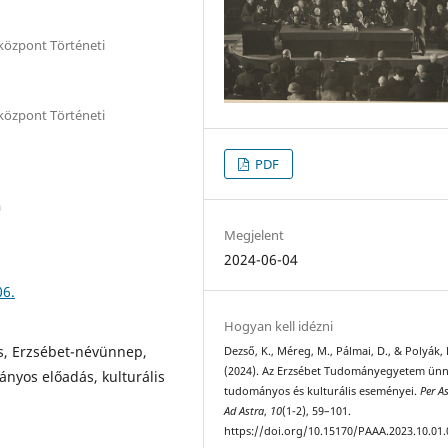
özpont Történeti
özpont Történeti
PDF
a
Megjelent
2024-06-04
06.
Hogyan kell idézni
ás, Erzsébet-névünnep,
Dezső, K., Méreg, M., Pálmai, D., & Polyák, 
(2024). Az Erzsébet Tudományegyetem ünn
nyos előadás, kulturális
tudományos és kulturális eseményei.
Per A
Ad Astra
,
10
(1-2), 59–101.
https://doi.org/10.15170/PAAA.2023.10.01.