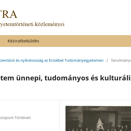
Kéziratbeküldés
prezentáció és nyilvánosság az Erzsébet Tudományegyetemen
/
Tanulmány
tem ünnepi, tudományos és kulturáli
özpont Történeti