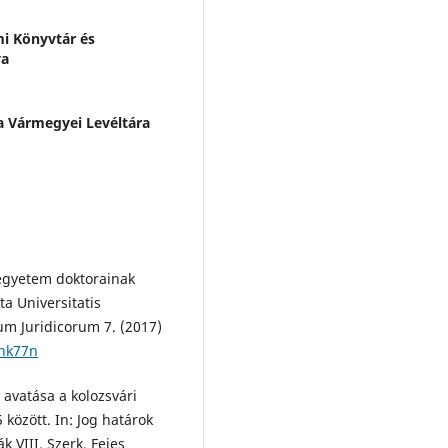
i Könyvtár és
ya
a Vármegyei Levéltára
egyetem doktorainak
ta Universitatis
m Juridicorum 7. (2017)
8hk77n
 avatása a kolozsvári
özött. In: Jog határok
 VIII. Szerk. Fejes