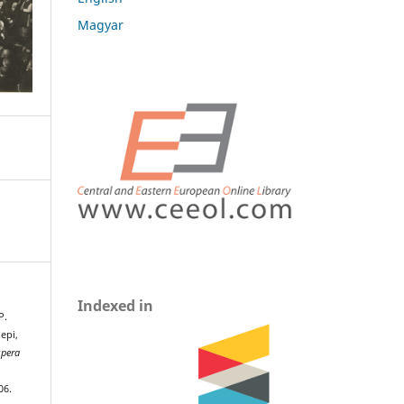
Magyar
Indexed in
P.
epi,
spera
06.