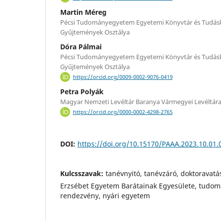
Martin Méreg
Pécsi Tudományegyetem Egyetemi Könyvtár és Tudásk
Gyűjtemények Osztálya
Dóra Pálmai
Pécsi Tudományegyetem Egyetemi Könyvtár és Tudásk
Gyűjtemények Osztálya
https://orcid.org/0009-0002-9076-0419
Petra Polyák
Magyar Nemzeti Levéltár Baranya Vármegyei Levéltár
https://orcid.org/0000-0002-4298-2765
DOI:
https://doi.org/10.15170/PAAA.2023.10.01.
Kulcsszavak:
tanévnyitó, tanévzáró, doktoravat
Erzsébet Egyetem Barátainak Egyesülete, tudomá
rendezvény, nyári egyetem