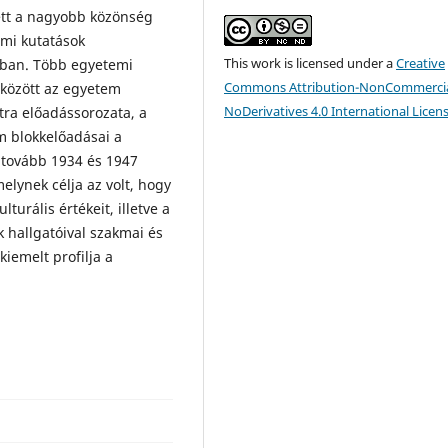
tt a nagyobb közönség
emi kutatások
This work is licensed under a
Creative
ában. Több egyetemi
Commons Attribution-NonCommercia
 között az egyetem
NoDerivatives 4.0 International Licen
ra előadássorozata, a
m blokkelőadásai a
tovább 1934 és 1947
elynek célja az volt, hogy
turális értékeit, illetve a
 hallgatóival szakmai és
iemelt profilja a