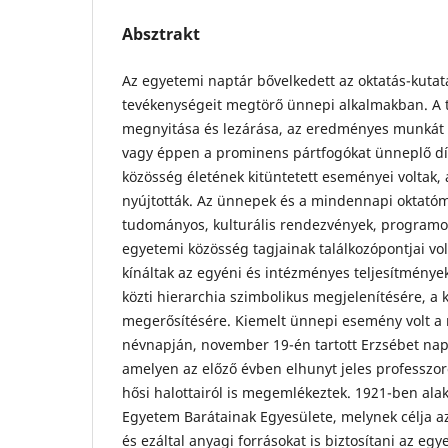
Absztrakt
Az egyetemi naptár bővelkedett az oktatás-kutat
tevékenységeit megtörő ünnepi alkalmakban. A
megnyitása és lezárása, az eredményes munkát 
vagy éppen a prominens pártfogókat ünneplő dí
közösség életének kitüntetett eseményei voltak,
nyújtották. Az ünnepek és a mindennapi oktató
tudományos, kulturális rendezvények, program
egyetemi közösség tagjainak találkozópontjai vo
kínáltak az egyéni és intézményes teljesítménye
közti hierarchia szimbolikus megjelenítésére, a 
megerősítésére. Kiemelt ünnepi esemény volt a 
névnapján, november 19-én tartott Erzsébet na
amelyen az előző évben elhunyt jeles professzor
hősi halottairól is megemlékeztek. 1921-ben ala
Egyetem Barátainak Egyesülete, melynek célja az
és ezáltal anyagi forrásokat is biztosítani az eg