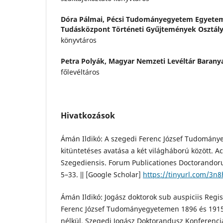
Dóra Pálmai,
Pécsi Tudományegyetem Egyetem
Tudásközpont Történeti Gyűjtemények Osztál
könyvtáros
Petra Polyák,
Magyar Nemzeti Levéltár Barany
főlevéltáros
Hivatkozások
Ámán Ildikó: A szegedi Ferenc József Tudomány
kitüntetéses avatása a két világháború között. Ac
Szegediensis. Forum Publicationes Doctorandoru
5–33. ǁ [Google Scholar]
https://tinyurl.com/3n
Ámán Ildikó: Jogász doktorok sub auspiciis Regis
Ferenc József Tudományegyetemen 1896 és 1915 k
nélkül. Szegedi Jogász Doktorandusz Konferenciák