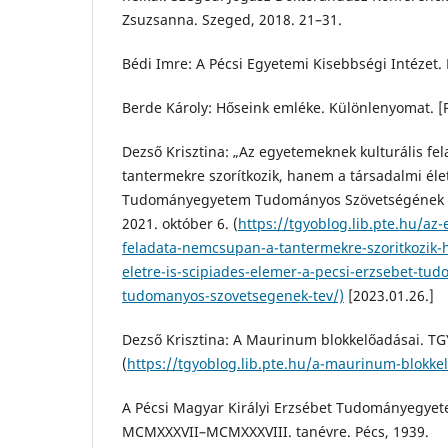
Zsuzsanna. Szeged, 2018. 21–31.
Bédi Imre: A Pécsi Egyetemi Kisebbségi Intézet. 
Berde Károly: Hőseink emléke. Különlenyomat. [P
Dezső Krisztina: „Az egyetemeknek kulturális f
tantermekre szorítkozik, hanem a társadalmi élet
Tudományegyetem Tudományos Szövetségének t
2021. október 6. (
https://tgyoblog.lib.pte.hu/az
feladata-nemcsupan-a-tantermekre-szoritkozik-
eletre-is-scipiades-elemer-a-pecsi-erzsebet-t
tudomanyos-szovetsegenek-tev/)
[2023.01.26.]
Dezső Krisztina: A Maurinum blokkelőadásai. TG
(
https://tgyoblog.lib.pte.hu/a-maurinum-blokke
A Pécsi Magyar Királyi Erzsébet Tudományegye
MCMXXXVII–MCMXXXVIII. tanévre. Pécs, 1939.