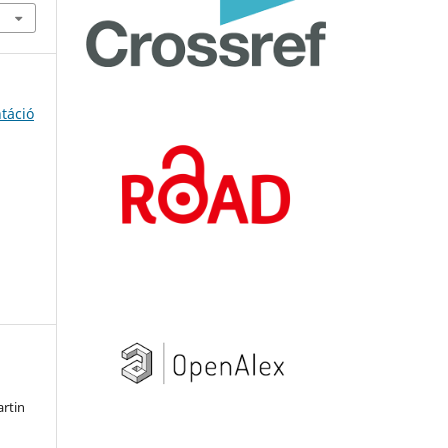
ntáció
artin