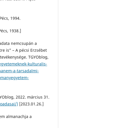
Pécs, 1994.
écs, 1938.]
eladata nemcsupán a
re is” – A pécsi Erzsébet
evékenysége. TGYOblog,
-egyetemeknek-kulturalis-
hanem-a-tarsadalmi-
udomanyegyetem-
YOblog, 2022. március 31.
loadasai/)
[2023.01.26.]
tem almanachja a