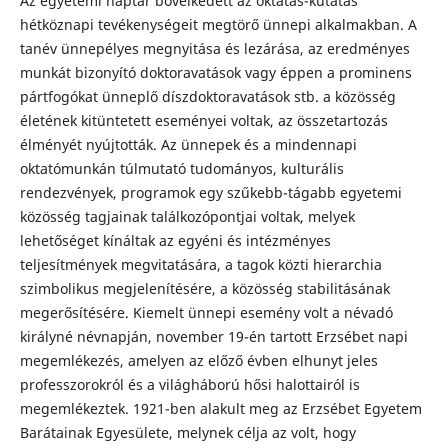
Az egyetemi naptár bővelkedett az oktatás-kutatás
hétköznapi tevékenységeit megtörő ünnepi alkalmakban. A
tanév ünnepélyes megnyitása és lezárása, az eredményes
munkát bizonyító doktoravatások vagy éppen a prominens
pártfogókat ünneplő díszdoktoravatások stb. a közösség
életének kitüntetett eseményei voltak, az összetartozás
élményét nyújtották. Az ünnepek és a mindennapi
oktatómunkán túlmutató tudományos, kulturális
rendezvények, programok egy szűkebb-tágabb egyetemi
közösség tagjainak találkozópontjai voltak, melyek
lehetőséget kínáltak az egyéni és intézményes
teljesítmények megvitatására, a tagok közti hierarchia
szimbolikus megjelenítésére, a közösség stabilitásának
megerősítésére. Kiemelt ünnepi esemény volt a névadó
királyné névnapján, november 19-én tartott Erzsébet napi
megemlékezés, amelyen az előző évben elhunyt jeles
professzorokról és a világháború hősi halottairól is
megemlékeztek. 1921-ben alakult meg az Erzsébet Egyetem
Barátainak Egyesülete, melynek célja az volt, hogy