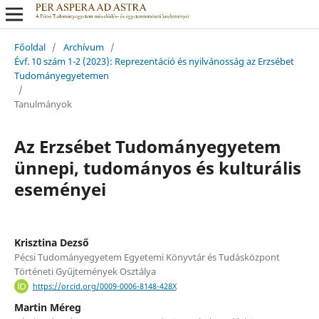
Főoldal
/
Archívum
/
Évf. 10 szám 1-2 (2023): Reprezentáció és nyilvánosság az Erzsébet
Tudományegyetemen
/
Tanulmányok
Az Erzsébet Tudományegyetem
ünnepi, tudományos és kulturális
eseményei
Krisztina Dezső
Pécsi Tudományegyetem Egyetemi Könyvtár és Tudásközpont
Történeti Gyűjtemények Osztálya
https://orcid.org/0009-0006-8148-428X
Martin Méreg