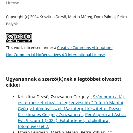
License
Copyright (c) 2024 Krisztina Dezső, Martin Méreg, Dóra Pálmai, Petra
Polyák
This work is licensed under a
Creative Commons Attribution-
NonCommercial-NoDerivatives 4.0 International License
.
Ugyanannak a szerző(k)nek a legtöbbet olvasott
cikkei
Krisztina Dezső, Zsuzsanna Gergely,
„Számomra a táj-
és természetfotózás a legkedvesebb.” Interjú Mánfai
György fotóművésszel. (Az interjút készítette: Dezső
Krisztina és Gergely Zsuzsanna)
,
Per Aspera ad Astra:
Évf. 9 szám 1 (2022): Fotótörténet, fotókultúra,
fotóművészet 2.
István Lengvári, Martin Méreg, Petra Polyák,
Az