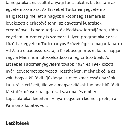
támogatókat, és ezáltal anyagi forrásokat is biztosítani az
egyetem számára. Az Erzsébet Tudományegyetem a
hallgatóság mellett a nagyobb közönség számára is
igyekezett elérhetővé tenni az egyetemi kutatások
eredményeit ismeretterjesztő előadások formájában. Több
egyetemi intézmény is szervezett ilyen programokat: ezek
között az egyetem Tudományos Szövetsége, a magántanárok
Ad Astra előadássorozata, a Kisebbségi Intézet kultúrnapjai
vagy a Maurinum blokkelőadásai a legfontosabbak. Az
Erzsébet Tudományegyetem tovább 1934 és 1947 között
nyári egyetemet szervezett Keszthelyen, melynek célja az
volt, hogy a külföldi ifjúsággal is megismertessék hazánk
kulturális értékeit, illetve a magyar diákok tudjanak külföldi
társintézmények hallgatóival szakmai és emberi
kapcsolatokat kiépíteni. A nyári egyetem kiemelt profilja a
Pannonia kutatás volt.
Letöltések