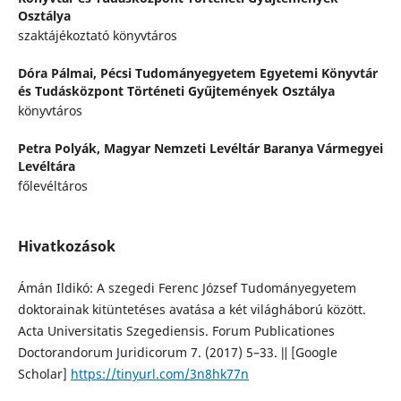
Osztálya
szaktájékoztató könyvtáros
Dóra Pálmai,
Pécsi Tudományegyetem Egyetemi Könyvtár
és Tudásközpont Történeti Gyűjtemények Osztálya
könyvtáros
Petra Polyák,
Magyar Nemzeti Levéltár Baranya Vármegyei
Levéltára
főlevéltáros
Hivatkozások
Ámán Ildikó: A szegedi Ferenc József Tudományegyetem
doktorainak kitüntetéses avatása a két világháború között.
Acta Universitatis Szegediensis. Forum Publicationes
Doctorandorum Juridicorum 7. (2017) 5–33. ǁ [Google
Scholar]
https://tinyurl.com/3n8hk77n