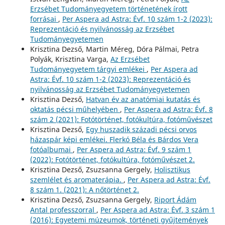
Erzsébet Tudományegyetem történetének írott
forrásai
,
Per Aspera ad Astra: Évf. 10 szám 1-2 (2023):
Reprezentáció és nyilvánosság az Erzsébet
Tudományegyetemen
Krisztina Dezső, Martin Méreg, Dóra Pálmai, Petra
Polyák, Krisztina Varga,
Az Erzsébet
Tudományegyetem tárgyi emlékei
,
Per Aspera ad
Astra: Évf. 10 szám 1-2 (2023): Reprezentáció és
nyilvánosság az Erzsébet Tudományegyetemen
Krisztina Dezső,
Hatvan év az anatómiai kutatás és
oktatás pécsi műhelyében
,
Per Aspera ad Astra: Évf. 8
szám 2 (2021): Fotótörténet, fotókultúra, fotóművészet
Krisztina Dezső,
Egy huszadik századi pécsi orvos
házaspár képi emlékei. Flerkó Béla és Bárdos Vera
fotóalbumai
,
Per Aspera ad Astra: Évf. 9 szám 1
(2022): Fotótörténet, fotókultúra, fotóművészet 2.
Krisztina Dezső, Zsuzsanna Gergely,
Holisztikus
szemlélet és aromaterápia.
,
Per Aspera ad Astra: Évf.
8 szám 1. (2021): A nőtörténet 2.
Krisztina Dezső, Zsuzsanna Gergely,
Riport Ádám
Antal professzorral
,
Per Aspera ad Astra: Évf. 3 szám 1
(2016): Egyetemi múzeumok, történeti gyűjtemények