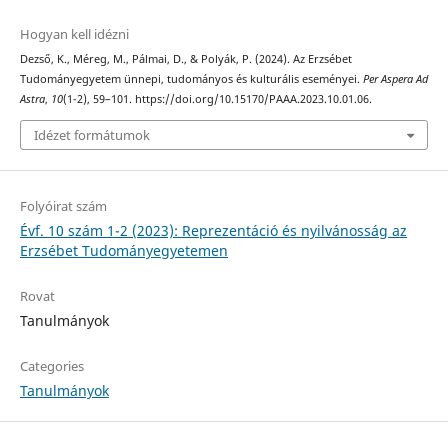
Hogyan kell idézni
Dezső, K., Méreg, M., Pálmai, D., & Polyák, P. (2024). Az Erzsébet
Tudományegyetem ünnepi, tudományos és kulturális eseményei.
Per Aspera Ad
Astra
,
10
(1-2), 59–101. https://doi.org/10.15170/PAAA.2023.10.01.06.
Idézet formátumok
Folyóirat szám
Évf. 10 szám 1-2 (2023): Reprezentáció és nyilvánosság az
Erzsébet Tudományegyetemen
Rovat
Tanulmányok
Categories
Tanulmányok