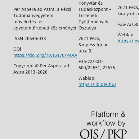
Könyvtár és
7621 Pécs
Per Aspera ad Astra, a Pécsi
Tudásközpont –
király utca
Tudományegyetem
Történeti
művelődés- és
Gyűjtemények
+36-72/50
egyetemtörténeti közleményei
Osztálya
Weblap:
ISSN 2064-6038
7621 Pécs,
https://le
Szepesy Ignác
DOI:
utca 3.
https://doi.org/10.15170/PAAA
+36-72/501-
Copyright © Per Aspera ad
600/22651, 22675
Astra 2013–2020
Weblap:
https://lib.pte.hu/