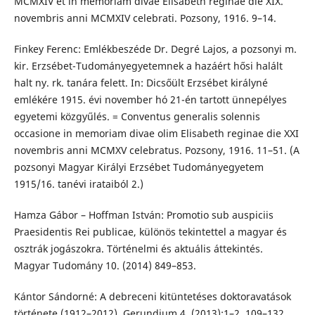
MCMXIV et in memoriam divae Elisabeth reginae die XIX.
novembris anni MCMXIV celebrati. Pozsony, 1916. 9–14.
Finkey Ferenc: Emlékbeszéde Dr. Degré Lajos, a pozsonyi m.
kir. Erzsébet-Tudományegyetemnek a hazáért hősi halált
halt ny. rk. tanára felett. In: Dicsőült Erzsébet királyné
emlékére 1915. évi november hó 21-én tartott ünnepélyes
egyetemi közgyűlés. = Conventus generalis solennis
occasione in memoriam divae olim Elisabeth reginae die XXI
novembris anni MCMXV celebratus. Pozsony, 1916. 11–51. (A
pozsonyi Magyar Királyi Erzsébet Tudományegyetem
1915/16. tanévi irataiból 2.)
Hamza Gábor – Hoffman István: Promotio sub auspiciis
Praesidentis Rei publicae, különös tekintettel a magyar és
osztrák jogászokra. Történelmi és aktuális áttekintés.
Magyar Tudomány 10. (2014) 849–853.
Kántor Sándorné: A debreceni kitüntetéses doktoravatások
története (1912–2012). Gerundium 4. (2013):1–2. 109–132.