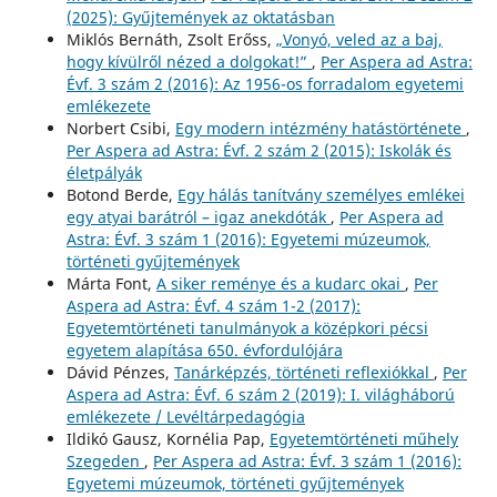
(2025): Gyűjtemények az oktatásban
Miklós Bernáth, Zsolt Erőss,
„Vonyó, veled az a baj,
hogy kívülről nézed a dolgokat!”
,
Per Aspera ad Astra:
Évf. 3 szám 2 (2016): Az 1956-os forradalom egyetemi
emlékezete
Norbert Csibi,
Egy modern intézmény hatástörténete
,
Per Aspera ad Astra: Évf. 2 szám 2 (2015): Iskolák és
életpályák
Botond Berde,
Egy hálás tanítvány személyes emlékei
egy atyai barátról – igaz anekdóták
,
Per Aspera ad
Astra: Évf. 3 szám 1 (2016): Egyetemi múzeumok,
történeti gyűjtemények
Márta Font,
A siker reménye és a kudarc okai
,
Per
Aspera ad Astra: Évf. 4 szám 1-2 (2017):
Egyetemtörténeti tanulmányok a középkori pécsi
egyetem alapítása 650. évfordulójára
Dávid Pénzes,
Tanárképzés, történeti reflexiókkal
,
Per
Aspera ad Astra: Évf. 6 szám 2 (2019): I. világháború
emlékezete / Levéltárpedagógia
Ildikó Gausz, Kornélia Pap,
Egyetemtörténeti műhely
Szegeden
,
Per Aspera ad Astra: Évf. 3 szám 1 (2016):
Egyetemi múzeumok, történeti gyűjtemények