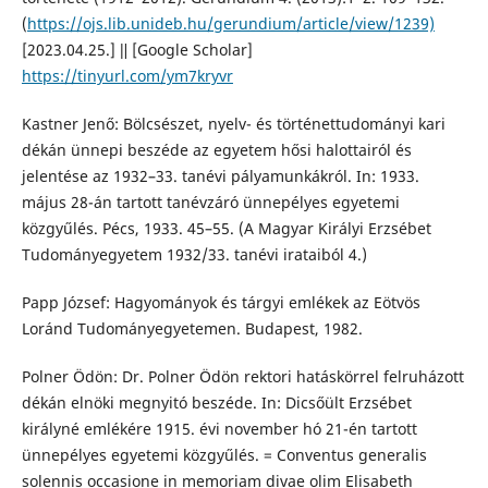
(
https://ojs.lib.unideb.hu/gerundium/article/view/1239)
[2023.04.25.] ǁ [Google Scholar]
https://tinyurl.com/ym7kryvr
Kastner Jenő: Bölcsészet, nyelv- és történettudományi kari
dékán ünnepi beszéde az egyetem hősi halottairól és
jelentése az 1932–33. tanévi pályamunkákról. In: 1933.
május 28-án tartott tanévzáró ünnepélyes egyetemi
közgyűlés. Pécs, 1933. 45–55. (A Magyar Királyi Erzsébet
Tudományegyetem 1932/33. tanévi irataiból 4.)
Papp József: Hagyományok és tárgyi emlékek az Eötvös
Loránd Tudományegyetemen. Budapest, 1982.
Polner Ödön: Dr. Polner Ödön rektori hatáskörrel felruházott
dékán elnöki megnyitó beszéde. In: Dicsőült Erzsébet
királyné emlékére 1915. évi november hó 21-én tartott
ünnepélyes egyetemi közgyűlés. = Conventus generalis
solennis occasione in memoriam divae olim Elisabeth