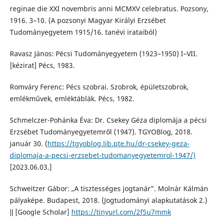
reginae die XXI novembris anni MCMXV celebratus. Pozsony,
1916. 3–10. (A pozsonyi Magyar Királyi Erzsébet
Tudományegyetem 1915/16. tanévi irataiból)
Ravasz János: Pécsi Tudományegyetem (1923–1950) I–VII.
[kézirat] Pécs, 1983.
Romváry Ferenc: Pécs szobrai. Szobrok, épületszobrok,
emlékművek, emléktáblák. Pécs, 1982.
Schmelczer-Pohánka Éva: Dr. Csekey Géza diplomája a pécsi
Erzsébet Tudományegyetemről (1947). TGYOBlog, 2018.
január 30. (
https://tgyoblog.lib.pte.hu/dr-csekey-geza-
diplomaja-a-pecsi-erzsebet-tudomanyegyetemrol-1947/)
[2023.06.03.]
Schweitzer Gábor: „A tisztességes jogtanár”. Molnár Kálmán
pályaképe. Budapest, 2018. (Jogtudományi alapkutatások 2.)
ǁ [Google Scholar]
https://tinyurl.com/2f5u7mmk