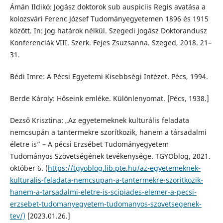
Ámán Ildikó: Jogász doktorok sub auspiciis Regis avatása a
kolozsvári Ferenc József Tudományegyetemen 1896 és 1915
között. In: Jog határok nélkül. Szegedi Jogász Doktorandusz
Konferenciák VIII. Szerk. Fejes Zsuzsanna. Szeged, 2018. 21–
31.
Bédi Imre: A Pécsi Egyetemi Kisebbségi Intézet. Pécs, 1994.
Berde Károly: Hőseink emléke. Különlenyomat. [Pécs, 1938.]
Dezső Krisztina: „Az egyetemeknek kulturális feladata
nemcsupán a tantermekre szorítkozik, hanem a társadalmi
életre is” – A pécsi Erzsébet Tudományegyetem
Tudományos Szövetségének tevékenysége. TGYOblog, 2021.
október 6. (
https://tgyoblog.lib.pte.hu/az-egyetemeknek-
kulturalis-feladata-nemcsupan-a-tantermekre-szoritkozik-
hanem-a-tarsadalmi-eletre-is-scipiades-elemer-a-pecsi-
erzsebet-tudomanyegyetem-tudomanyos-szovetsegenek-
tev/)
[2023.01.26.]