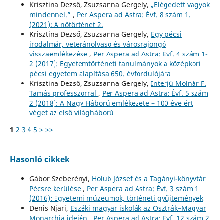
Krisztina Dezső, Zsuzsanna Gergely,
„Elégedett vagyok
mindennel.”
,
Per Aspera ad Astra: Évf. 8 szám 1.
(2021): A nőtörténet 2.
Krisztina Dezső, Zsuzsanna Gergely,
Egy pécsi
irodalmár, veteránolvasó és városrajongó
visszaemlékezése
,
Per Aspera ad Astra: Évf. 4 szám 1-
2 (2017): Egyetemtörténeti tanulmányok a középkori
pécsi egyetem alapítása 650. évfordulójára
Krisztina Dezső, Zsuzsanna Gergely,
Interjú Molnár F.
Tamás professzorral
,
Per Aspera ad Astra: Évf. 5 szám
2 (2018): A Nagy Háború emlékezete – 100 éve ért
véget az első világháború
1
2
3
4
5
>
>>
Hasonló cikkek
Gábor Szeberényi,
Holub József és a Tagányi-könyvtár
Pécsre kerülése
,
Per Aspera ad Astra: Évf. 3 szám 1
(2016): Egyetemi múzeumok, történeti gyűjtemények
Denis Njari,
Eszéki magyar iskolák az Osztrák–Magyar
Monarchia idején
,
Per Aspera ad Astra: Évf. 12 szám 2