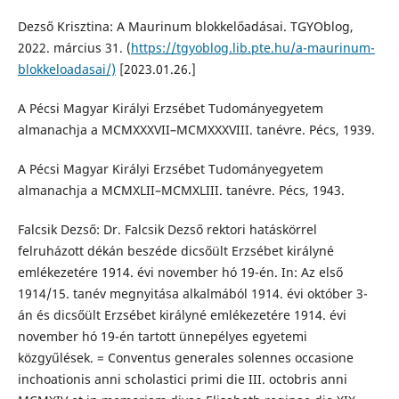
Dezső Krisztina: A Maurinum blokkelőadásai. TGYOblog,
2022. március 31. (
https://tgyoblog.lib.pte.hu/a-maurinum-
blokkeloadasai/)
[2023.01.26.]
A Pécsi Magyar Királyi Erzsébet Tudományegyetem
almanachja a MCMXXXVII–MCMXXXVIII. tanévre. Pécs, 1939.
A Pécsi Magyar Királyi Erzsébet Tudományegyetem
almanachja a MCMXLII–MCMXLIII. tanévre. Pécs, 1943.
Falcsik Dezső: Dr. Falcsik Dezső rektori hatáskörrel
felruházott dékán beszéde dicsőült Erzsébet királyné
emlékezetére 1914. évi november hó 19-én. In: Az első
1914/15. tanév megnyitása alkalmából 1914. évi október 3-
án és dicsőült Erzsébet királyné emlékezetére 1914. évi
november hó 19-én tartott ünnepélyes egyetemi
közgyűlések. = Conventus generales solennes occasione
inchoationis anni scholastici primi die III. octobris anni