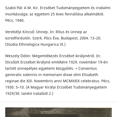
Szabó Pál: A M. Kir. Erzsébet Tudományegyetem és irodalmi
munkássága: az egyetem 25 éves fennállása alkalmából.
Pécs, 1940.
Verebélyi Kincső: Ünnep. In: Rítus és ünnep az
ezredfordulón. Szerk. Pócs Éva. Budapest, 2004. 13–20.
(Studia Ethnologica Hungarica VI.)
Weszely Ödön: Megemlékezés Erzsébet királynéról. In:
Dicsőült Erzsébet királyné emlékére 1929. november 19-én
tartott ünnepélyes egyetemi közgyűlés. = Conventus
generalis solennis in memoriam divae olim Elisabeth
reginae die XIX. Novembris anni MCMXXIX celebratus. Pécs,
1930. 5–10. (A Magyar Királyi Erzsébet Tudományegyetem
1929/30. tanévi irataiból 2.)