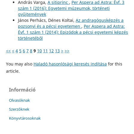
András Varga,
A sitiprinc
,
Per Aspera ad Astra: Évf. 3
szám 1 (2016): Egyetemi múzeumok, történeti
gyűjtemények
János Perhács, Dénes Koltai,
Az andragógusképzés a
pozsonyi és a pécsi egyetemen
,
Per Aspera ad Astra:
Évf. 1 szám 1 (2014): Epizódok a pécsi egyetemi képzés
történetéből
<<
<
4
5
6
7
8
9
10
11
12
13
>
>>
You may also
Haladó hasonlósági keresés indítása
for this
article.
Információ
Olvasóknak
Szerzőknek
Könyvtárosoknak