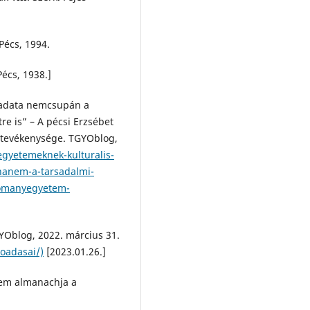
Pécs, 1994.
écs, 1938.]
eladata nemcsupán a
re is” – A pécsi Erzsébet
evékenysége. TGYOblog,
-egyetemeknek-kulturalis-
hanem-a-tarsadalmi-
udomanyegyetem-
YOblog, 2022. március 31.
loadasai/)
[2023.01.26.]
tem almanachja a