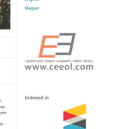
Magyar
Indexed in
P.
epi,
spera
06.