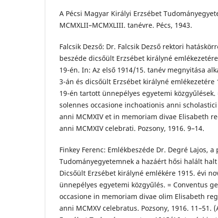
A Pécsi Magyar Királyi Erzsébet Tudományegye
MCMXLII–MCMXLIII. tanévre. Pécs, 1943.
Falcsik Dezső: Dr. Falcsik Dezső rektori hatáskör
beszéde dicsőült Erzsébet királyné emlékezetér
19-én. In: Az első 1914/15. tanév megnyitása alk
3-án és dicsőült Erzsébet királyné emlékezetére
19-én tartott ünnepélyes egyetemi közgyűlések.
solennes occasione inchoationis anni scholastici 
anni MCMXIV et in memoriam divae Elisabeth re
anni MCMXIV celebrati. Pozsony, 1916. 9–14.
Finkey Ferenc: Emlékbeszéde Dr. Degré Lajos, a p
Tudományegyetemnek a hazáért hősi halált halt ny
Dicsőült Erzsébet királyné emlékére 1915. évi n
ünnepélyes egyetemi közgyűlés. = Conventus gen
occasione in memoriam divae olim Elisabeth reg
anni MCMXV celebratus. Pozsony, 1916. 11–51. (