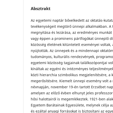
Absztrakt
Az egyetemi naptár bővelkedett az oktatás-kutat
tevékenységeit megtörő ünnepi alkalmakban. A
megnyitása és lezárása, az eredményes munkát 
vagy éppen a prominens pártfogókat ünneplő dí
közösség életének kitüntetett eseményei voltak,
nyújtották. Az ünnepek és a mindennapi oktató
tudományos, kulturális rendezvények, program
egyetemi közösség tagjainak találkozópontjai vo
kínáltak az egyéni és intézményes teljesítménye
közti hierarchia szimbolikus megjelenítésére, a 
megerősítésére. Kiemelt ünnepi esemény volt a 
névnapján, november 19-én tartott Erzsébet na
amelyen az előző évben elhunyt jeles professzor
hősi halottairól is megemlékeztek. 1921-ben ala
Egyetem Barátainak Egyesülete, melynek célja az
és ezáltal anyagi forrásokat is biztosítani az eg