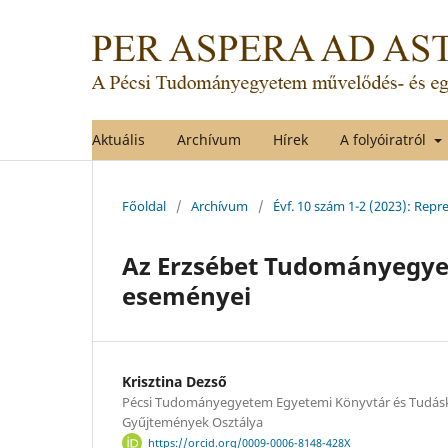
Aktuális
Archívum
Hírek
A folyóiratról
Főoldal
/
Archívum
/
Évf. 10 szám 1-2 (2023): Re
Az Erzsébet Tudományegye
eseményei
Krisztina Dezső
Pécsi Tudományegyetem Egyetemi Könyvtár és Tudásk
Gyűjtemények Osztálya
https://orcid.org/0009-0006-8148-428X