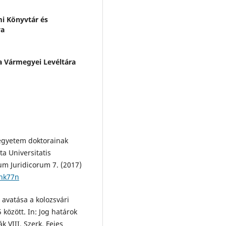
i Könyvtár és
ya
a Vármegyei Levéltára
egyetem doktorainak
ta Universitatis
m Juridicorum 7. (2017)
8hk77n
 avatása a kolozsvári
özött. In: Jog határok
 VIII. Szerk. Fejes