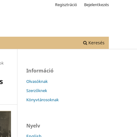
Regisztráció
Bejelentkezés
Keresés
ok
Információ
s
Olvasóknak
Szerzőknek
Könyvtárosoknak
Nyelv
English