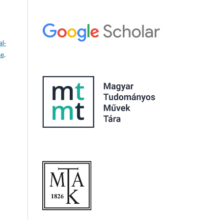
l-
se
.