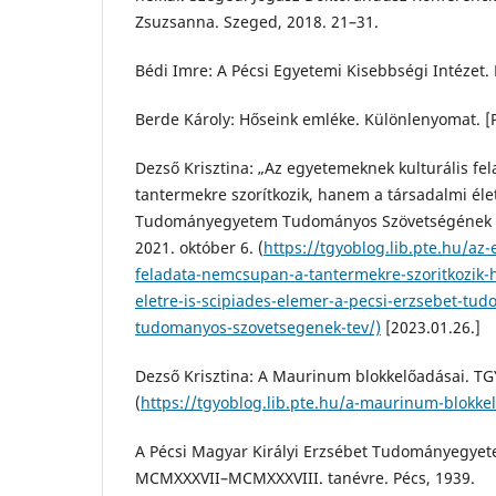
Zsuzsanna. Szeged, 2018. 21–31.
Bédi Imre: A Pécsi Egyetemi Kisebbségi Intézet. 
Berde Károly: Hőseink emléke. Különlenyomat. [P
Dezső Krisztina: „Az egyetemeknek kulturális f
tantermekre szorítkozik, hanem a társadalmi élet
Tudományegyetem Tudományos Szövetségének t
2021. október 6. (
https://tgyoblog.lib.pte.hu/az
feladata-nemcsupan-a-tantermekre-szoritkozik-
eletre-is-scipiades-elemer-a-pecsi-erzsebet-t
tudomanyos-szovetsegenek-tev/)
[2023.01.26.]
Dezső Krisztina: A Maurinum blokkelőadásai. TG
(
https://tgyoblog.lib.pte.hu/a-maurinum-blokke
A Pécsi Magyar Királyi Erzsébet Tudományegye
MCMXXXVII–MCMXXXVIII. tanévre. Pécs, 1939.