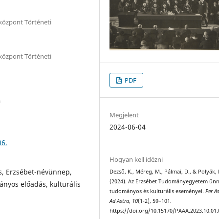
özpont Történeti
özpont Történeti
PDF
a
Megjelent
2024-06-04
06.
Hogyan kell idézni
ás, Erzsébet-névünnep,
Dezső, K., Méreg, M., Pálmai, D., & Polyák, 
(2024). Az Erzsébet Tudományegyetem ünn
nyos előadás, kulturális
tudományos és kulturális eseményei.
Per A
Ad Astra
,
10
(1-2), 59–101.
https://doi.org/10.15170/PAAA.2023.10.01.