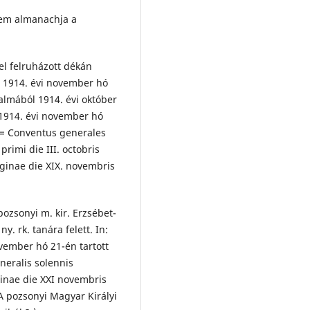
tem almanachja a
rel felruházott dékán
e 1914. évi november hó
almából 1914. évi október
 1914. évi november hó
 = Conventus generales
primi die III. octobris
ginae die XIX. novembris
ozsonyi m. kir. Erzsébet-
. rk. tanára felett. In:
ovember hó 21-én tartott
eralis solennis
inae die XXI novembris
A pozsonyi Magyar Királyi