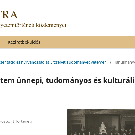
Kéziratbeküldés
prezentáció és nyilvánosság az Erzsébet Tudományegyetemen
/
Tanulmány
tem ünnepi, tudományos és kulturáli
özpont Történeti