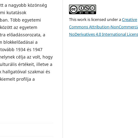
tt a nagyobb közönség
emi kutatások
This work is licensed under a
Creative
ában. Több egyetemi
Commons Attribution-NonCommercia
 között az egyetem
NoDerivatives 4.0 International Licen
ra előadássorozata, a
m blokkelőadásai a
tovább 1934 és 1947
elynek célja az volt, hogy
turális értékeit, illetve a
 hallgatóival szakmai és
iemelt profilja a