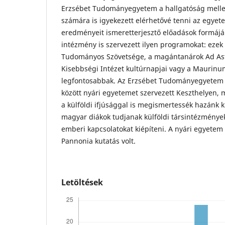
Erzsébet Tudományegyetem a hallgatóság melle
számára is igyekezett elérhetővé tenni az egyet
eredményeit ismeretterjesztő előadások formáj
intézmény is szervezett ilyen programokat: ezek
Tudományos Szövetsége, a magántanárok Ad Ast
Kisebbségi Intézet kultúrnapjai vagy a Maurinu
legfontosabbak. Az Erzsébet Tudományegyetem 
között nyári egyetemet szervezett Keszthelyen, m
a külföldi ifjúsággal is megismertessék hazánk kul
magyar diákok tudjanak külföldi társintézmények
emberi kapcsolatokat kiépíteni. A nyári egyetem k
Pannonia kutatás volt.
Letöltések