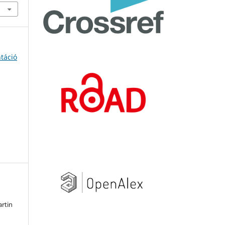
ntáció
artin