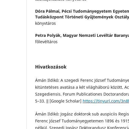
Dóra Pálmai,
Pécsi Tudományegyetem Egyetem
Tudásközpont Történeti Gyűjtemények Osztál
könyvtáros
Petra Polyák,
Magyar Nemzeti Levéltár Barany
főlevéltáros
Hivatkozások
Ámán Ildikó: A szegedi Ferenc József Tudomány
kitüntetéses avatása a két világháború között. Ac
Szegediensis. Forum Publicationes Doctorandoru
5–33. ǁ [Google Scholar]
https://tinyurl.com/3n
Ámán Ildikó: Jogász doktorok sub auspiciis Regis
Ferenc József Tudományegyetemen 1896 és 1915 k
nélkül. Szegedi Jogász Doktorandusz Konferenciák