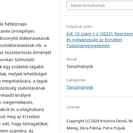
Idézet formátumok
ás hétköznapi
Folyóirat szám
 tanév ünnepélyes
Évf. 10 szám 1-2 (2023): Repreze
bizonyító doktoravatások
és nyilvánosság az Erzsébet
szdoktoravatások stb. a
Tudományegyetemen
 az összetartozás élményét
Rovat
munkán túlmutató
Tanulmányok
ok egy szűkebb-tágabb
ltak, melyek lehetőséget
Categories
k megvitatására, a tagok
Tanulmányok
közösség stabilitásának
névadó királyné
pi megemlékezés,
License
okról és a világháború
kult meg az Erzsébet
Copyright (c) 2024 Krisztina Dezső, M
 volt, hogy támogatókat,
Méreg, Dóra Pálmai, Petra Polyák
yetem számára. Az