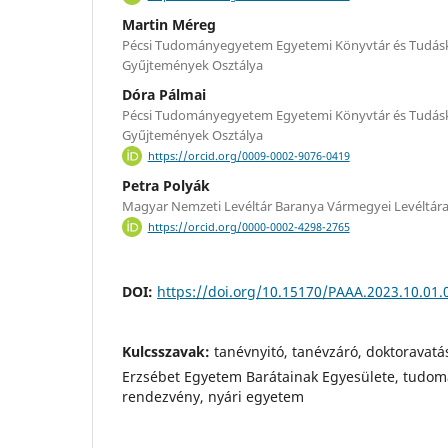
Martin Méreg
Pécsi Tudományegyetem Egyetemi Könyvtár és Tudásk
Gyűjtemények Osztálya
Dóra Pálmai
Pécsi Tudományegyetem Egyetemi Könyvtár és Tudásk
Gyűjtemények Osztálya
https://orcid.org/0009-0002-9076-0419
Petra Polyák
Magyar Nemzeti Levéltár Baranya Vármegyei Levéltár
https://orcid.org/0000-0002-4298-2765
DOI:
https://doi.org/10.15170/PAAA.2023.10.01.
Kulcsszavak:
tanévnyitó, tanévzáró, doktoravat
Erzsébet Egyetem Barátainak Egyesülete, tudomá
rendezvény, nyári egyetem