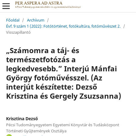
Főoldal
/
Archívum
/
Évf. 9 szám 1 (2022): Fotótörténet, fotókultúra, fotóművészet 2.
/
Visszapillantó
„Számomra a táj- és
természetfotózás a
legkedvesebb.” Interjú Mánfai
György fotóművésszel. (Az
interjút készítette: Dezső
Krisztina és Gergely Zsuzsanna)
Krisztina Dezső
Pécsi Tudományegyetem Egyetemi Könyvtár és Tudásközpont
Történeti Gyűjtemények Osztálya