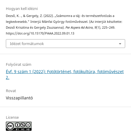
Hogyan kell idézni
Dezső, K. ., & Gergely, Z. (2022). „Számomra a táj- és természetfotózás a
legkedvesebb.” Interjú Mánfai György fotóművésszel. (Az interjút készítette:
Dezső Krisztina és Gergely Zsuzsanna).
Per Aspera Ad Astra
,
9
(1), 225–249.
https://doi.org/10.15170/PAAA.2022.09.01.13
Idézet formátumok
Folyóirat szám
Évf. 9 szám 1 (2022): Fotótörténet, fotókultúra, fotóművészet
2.
Rovat
Visszapillantó
License