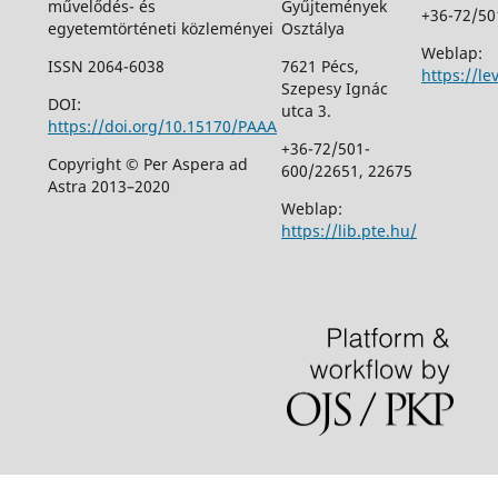
művelődés- és
Gyűjtemények
+36-72/50
egyetemtörténeti közleményei
Osztálya
Weblap:
ISSN 2064-6038
7621 Pécs,
https://le
Szepesy Ignác
DOI:
utca 3.
https://doi.org/10.15170/PAAA
+36-72/501-
Copyright © Per Aspera ad
600/22651, 22675
Astra 2013–2020
Weblap:
https://lib.pte.hu/