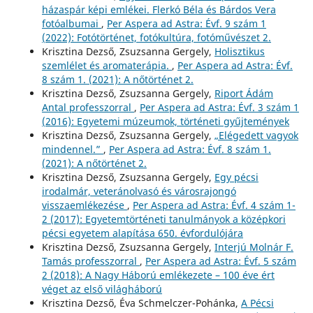
házaspár képi emlékei. Flerkó Béla és Bárdos Vera
fotóalbumai
,
Per Aspera ad Astra: Évf. 9 szám 1
(2022): Fotótörténet, fotókultúra, fotóművészet 2.
Krisztina Dezső, Zsuzsanna Gergely,
Holisztikus
szemlélet és aromaterápia.
,
Per Aspera ad Astra: Évf.
8 szám 1. (2021): A nőtörténet 2.
Krisztina Dezső, Zsuzsanna Gergely,
Riport Ádám
Antal professzorral
,
Per Aspera ad Astra: Évf. 3 szám 1
(2016): Egyetemi múzeumok, történeti gyűjtemények
Krisztina Dezső, Zsuzsanna Gergely,
„Elégedett vagyok
mindennel.”
,
Per Aspera ad Astra: Évf. 8 szám 1.
(2021): A nőtörténet 2.
Krisztina Dezső, Zsuzsanna Gergely,
Egy pécsi
irodalmár, veteránolvasó és városrajongó
visszaemlékezése
,
Per Aspera ad Astra: Évf. 4 szám 1-
2 (2017): Egyetemtörténeti tanulmányok a középkori
pécsi egyetem alapítása 650. évfordulójára
Krisztina Dezső, Zsuzsanna Gergely,
Interjú Molnár F.
Tamás professzorral
,
Per Aspera ad Astra: Évf. 5 szám
2 (2018): A Nagy Háború emlékezete – 100 éve ért
véget az első világháború
Krisztina Dezső, Éva Schmelczer-Pohánka,
A Pécsi