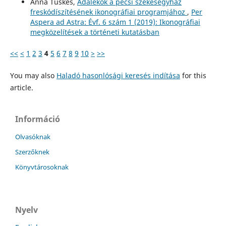
Anna Tüskés,
Adalékok a pécsi székesegyház
freskódíszítésének ikonográfiai programjához
,
Per
Aspera ad Astra: Évf. 6 szám 1 (2019): Ikonográfiai
megközelítések a történeti kutatásban
<<
<
1
2
3
4
5
6
7
8
9
10
>
>>
You may also
Haladó hasonlósági keresés indítása
for this
article.
Információ
Olvasóknak
Szerzőknek
Könyvtárosoknak
Nyelv