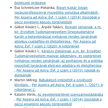
építészeti öröksége
Éva Schmelczer-Pohánka,
Riport Kajtár István
jogászprofesszorral nyugdíjba vonulása alkalmából
,
Per Aspera ad Astra: Évf. 1 szám 1 (2014): Epizódok a
pécsi egyetemi képzés történetéből
Gábor Kovács I., Árpád Takács,
Ángyán Jánosnak, a m.
kir. Erzsébet Tudományegyetem Orvostudományi
Karán a belgyógyászat nyilvános rendes tanárának
atipikus családfája és életútleírása
,
Per Aspera ad
Astra: Évf. 7 szám 2 (2020): A nőtörténet
Gábor Kovács I.,
Kérészy Zoltánnak, a m. kir. Erzsébet
Tudományegyetem magyar alkotmány- és jogtörténet
nyilvános rendes tanárának, az egyházjog és a politika
jogosított tanárának életrajzi adattára és életútleírása
,
Per Aspera ad Astra: Évf. 2 szám 2 (2015): Iskolák és
életpályák
Martin Méreg,
Bábaképző intézettől a szülészeti
klinikáig.
,
Per Aspera ad Astra: Évf. 8 szám 1. (2021): A
nőtörténet 2.
Katalin Vörös,
Az egyetemtörténet szerszámosládájába
,
Per Aspera ad Astra: Évf. 1 szám 1 (2014): Epizódok a
pécsi egyetemi képzés történetéből