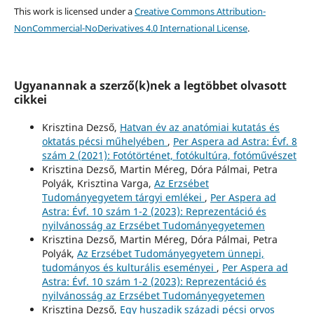
This work is licensed under a
Creative Commons Attribution-
NonCommercial-NoDerivatives 4.0 International License
.
Ugyanannak a szerző(k)nek a legtöbbet olvasott
cikkei
Krisztina Dezső,
Hatvan év az anatómiai kutatás és
oktatás pécsi műhelyében
,
Per Aspera ad Astra: Évf. 8
szám 2 (2021): Fotótörténet, fotókultúra, fotóművészet
Krisztina Dezső, Martin Méreg, Dóra Pálmai, Petra
Polyák, Krisztina Varga,
Az Erzsébet
Tudományegyetem tárgyi emlékei
,
Per Aspera ad
Astra: Évf. 10 szám 1-2 (2023): Reprezentáció és
nyilvánosság az Erzsébet Tudományegyetemen
Krisztina Dezső, Martin Méreg, Dóra Pálmai, Petra
Polyák,
Az Erzsébet Tudományegyetem ünnepi,
tudományos és kulturális eseményei
,
Per Aspera ad
Astra: Évf. 10 szám 1-2 (2023): Reprezentáció és
nyilvánosság az Erzsébet Tudományegyetemen
Krisztina Dezső,
Egy huszadik századi pécsi orvos