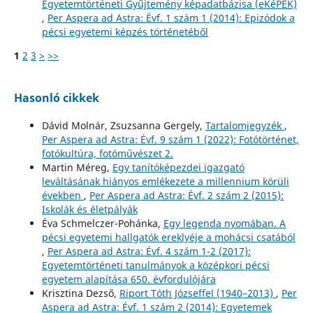
Egyetemtörténeti Gyűjtemény képadatbázisa (eKéPEK)
,
Per Aspera ad Astra: Évf. 1 szám 1 (2014): Epizódok a
pécsi egyetemi képzés történetéből
1
2
3
>
>>
Hasonló cikkek
Dávid Molnár, Zsuzsanna Gergely,
Tartalomjegyzék
,
Per Aspera ad Astra: Évf. 9 szám 1 (2022): Fotótörténet,
fotókultúra, fotóművészet 2.
Martin Méreg,
Egy tanítóképezdei igazgató
leváltásának hiányos emlékezete a millennium körüli
években
,
Per Aspera ad Astra: Évf. 2 szám 2 (2015):
Iskolák és életpályák
Éva Schmelczer-Pohánka,
Egy legenda nyomában. A
pécsi egyetemi hallgatók ereklyéje a mohácsi csatából
,
Per Aspera ad Astra: Évf. 4 szám 1-2 (2017):
Egyetemtörténeti tanulmányok a középkori pécsi
egyetem alapítása 650. évfordulójára
Krisztina Dezső,
Riport Tóth Józseffel (1940–2013)
,
Per
Aspera ad Astra: Évf. 1 szám 2 (2014): Egyetemek