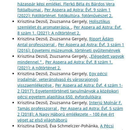
házaspár képi emlékei. Flerkó Béla és Bárdos Vera
fotóalbumai
,
Per Aspera ad Astra: Évf. 9 szám 1
(2022): Fotótörténet, fotókultúra, fotóművészet 2.
Krisztina Dezső, Zsuzsanna Gergely,
Holisztikus
szemlélet és aromaterápia.
,
Per Aspera ad Astra: Évf.
8 szám 1. (2021): A nőtörténet 2.
Krisztina Dezső, Zsuzsanna Gergely,
Riport Ádám
Antal professzorral
,
Per Aspera ad Astra: Évf. 3 szám 1
(2016): Egyetemi múzeumok, történeti gyűjtemények
Krisztina Dezső, Zsuzsanna Gergely,
„Elégedett vagyok
mindennel.”
,
Per Aspera ad Astra: Évf. 8 szám 1.
(2021): A nőtörténet 2.
Krisztina Dezső, Zsuzsanna Gergely,
Egy pécsi
irodalmár, veteránolvasó és városrajongó
visszaemlékezése
,
Per Aspera ad Astra: Évf. 4 szám 1-
2 (2017): Egyetemtörténeti tanulmányok a középkori
pécsi egyetem alapítása 650. évfordulójára
Krisztina Dezső, Zsuzsanna Gergely,
Interjú Molnár F.
Tamás professzorral
,
Per Aspera ad Astra: Évf. 5 szám
2 (2018): A Nagy Háború emlékezete – 100 éve ért
véget az első világháború
Krisztina Dezső, Éva Schmelczer-Pohánka,
A Pécsi