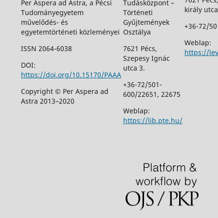
Per Aspera ad Astra, a Pécsi
Tudásközpont –
király utca
Tudományegyetem
Történeti
művelődés- és
Gyűjtemények
+36-72/50
egyetemtörténeti közleményei
Osztálya
Weblap:
ISSN 2064-6038
7621 Pécs,
https://le
Szepesy Ignác
DOI:
utca 3.
https://doi.org/10.15170/PAAA
+36-72/501-
Copyright © Per Aspera ad
600/22651, 22675
Astra 2013–2020
Weblap:
https://lib.pte.hu/