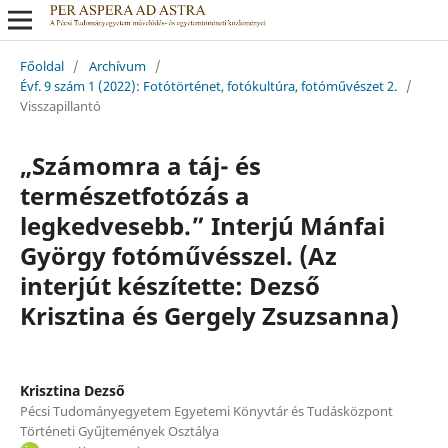
Főoldal
/
Archívum
/
Évf. 9 szám 1 (2022): Fotótörténet, fotókultúra, fotóművészet 2.
/
Visszapillantó
„Számomra a táj- és
természetfotózás a
legkedvesebb.” Interjú Mánfai
György fotóművésszel. (Az
interjút készítette: Dezső
Krisztina és Gergely Zsuzsanna)
Krisztina Dezső
Pécsi Tudományegyetem Egyetemi Könyvtár és Tudásközpont
Történeti Gyűjtemények Osztálya