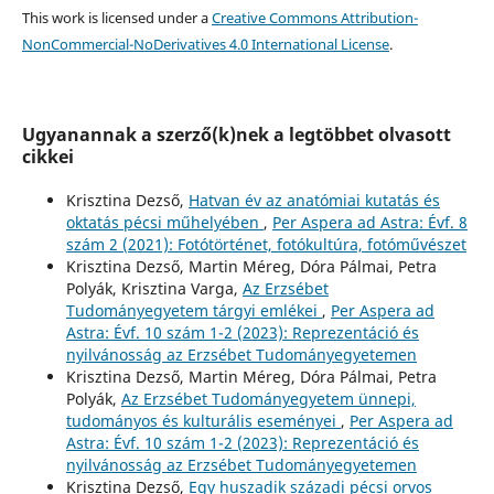
This work is licensed under a
Creative Commons Attribution-
NonCommercial-NoDerivatives 4.0 International License
.
Ugyanannak a szerző(k)nek a legtöbbet olvasott
cikkei
Krisztina Dezső,
Hatvan év az anatómiai kutatás és
oktatás pécsi műhelyében
,
Per Aspera ad Astra: Évf. 8
szám 2 (2021): Fotótörténet, fotókultúra, fotóművészet
Krisztina Dezső, Martin Méreg, Dóra Pálmai, Petra
Polyák, Krisztina Varga,
Az Erzsébet
Tudományegyetem tárgyi emlékei
,
Per Aspera ad
Astra: Évf. 10 szám 1-2 (2023): Reprezentáció és
nyilvánosság az Erzsébet Tudományegyetemen
Krisztina Dezső, Martin Méreg, Dóra Pálmai, Petra
Polyák,
Az Erzsébet Tudományegyetem ünnepi,
tudományos és kulturális eseményei
,
Per Aspera ad
Astra: Évf. 10 szám 1-2 (2023): Reprezentáció és
nyilvánosság az Erzsébet Tudományegyetemen
Krisztina Dezső,
Egy huszadik századi pécsi orvos