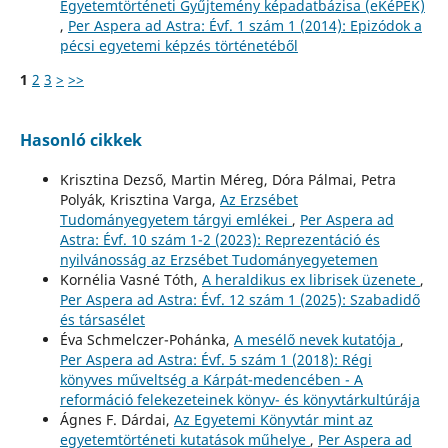
Egyetemtörténeti Gyűjtemény képadatbázisa (eKéPEK)
,
Per Aspera ad Astra: Évf. 1 szám 1 (2014): Epizódok a
pécsi egyetemi képzés történetéből
1
2
3
>
>>
Hasonló cikkek
Krisztina Dezső, Martin Méreg, Dóra Pálmai, Petra
Polyák, Krisztina Varga,
Az Erzsébet
Tudományegyetem tárgyi emlékei
,
Per Aspera ad
Astra: Évf. 10 szám 1-2 (2023): Reprezentáció és
nyilvánosság az Erzsébet Tudományegyetemen
Kornélia Vasné Tóth,
A heraldikus ex librisek üzenete
,
Per Aspera ad Astra: Évf. 12 szám 1 (2025): Szabadidő
és társasélet
Éva Schmelczer-Pohánka,
A mesélő nevek kutatója
,
Per Aspera ad Astra: Évf. 5 szám 1 (2018): Régi
könyves műveltség a Kárpát-medencében - A
reformáció felekezeteinek könyv- és könyvtárkultúrája
Ágnes F. Dárdai,
Az Egyetemi Könyvtár mint az
egyetemtörténeti kutatások műhelye
,
Per Aspera ad