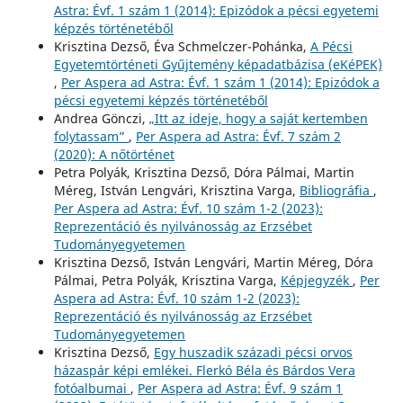
Astra: Évf. 1 szám 1 (2014): Epizódok a pécsi egyetemi
képzés történetéből
Krisztina Dezső, Éva Schmelczer-Pohánka,
A Pécsi
Egyetemtörténeti Gyűjtemény képadatbázisa (eKéPEK)
,
Per Aspera ad Astra: Évf. 1 szám 1 (2014): Epizódok a
pécsi egyetemi képzés történetéből
Andrea Gönczi,
„Itt az ideje, hogy a saját kertemben
folytassam”
,
Per Aspera ad Astra: Évf. 7 szám 2
(2020): A nőtörténet
Petra Polyák, Krisztina Dezső, Dóra Pálmai, Martin
Méreg, István Lengvári, Krisztina Varga,
Bibliográfia
,
Per Aspera ad Astra: Évf. 10 szám 1-2 (2023):
Reprezentáció és nyilvánosság az Erzsébet
Tudományegyetemen
Krisztina Dezső, István Lengvári, Martin Méreg, Dóra
Pálmai, Petra Polyák, Krisztina Varga,
Képjegyzék
,
Per
Aspera ad Astra: Évf. 10 szám 1-2 (2023):
Reprezentáció és nyilvánosság az Erzsébet
Tudományegyetemen
Krisztina Dezső,
Egy huszadik századi pécsi orvos
házaspár képi emlékei. Flerkó Béla és Bárdos Vera
fotóalbumai
,
Per Aspera ad Astra: Évf. 9 szám 1