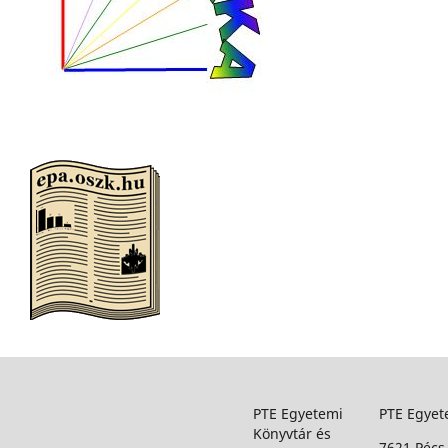
PTE Egyetemi
PTE Egyet
Könyvtár és
7621 Pécs