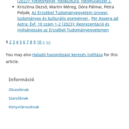
(2022): Fotótörténet, fotókultúra, fotóművészet 2.
Krisztina Dezső, Martin Méreg, Dóra Pálmai, Petra
Polyák,
Az Erzsébet Tudományegyetem ünnepi,
tudományos és kulturális eseményei
,
Per Aspera ad
Astra: Évf. 10 szám 1-2 (2023): Reprezentáció és
nyilvánosság az Erzsébet Tudományegyetemen
1
2
3
4
5
6
7
8
9
10
>
>>
You may also
Haladó hasonlósági keresés indítása
for this
article.
Információ
Olvasóknak
Szerzőknek
Könyvtárosoknak