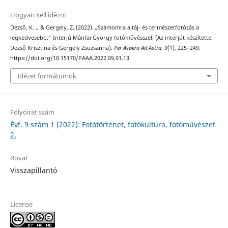
Hogyan kell idézni
Dezső, K. ., & Gergely, Z. (2022). „Számomra a táj- és természetfotózás a
legkedvesebb.” Interjú Mánfai György fotóművésszel. (Az interjút készítette:
Dezső Krisztina és Gergely Zsuzsanna).
Per Aspera Ad Astra
,
9
(1), 225–249.
https://doi.org/10.15170/PAAA.2022.09.01.13
Idézet formátumok
Folyóirat szám
Évf. 9 szám 1 (2022): Fotótörténet, fotókultúra, fotóművészet
2.
Rovat
Visszapillantó
License