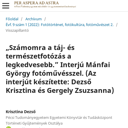
Főoldal
/
Archívum
/
Évf. 9 szám 1 (2022): Fotótörténet, fotókultúra, fotóművészet 2.
/
Visszapillantó
„Számomra a táj- és
természetfotózás a
legkedvesebb.” Interjú Mánfai
György fotóművésszel. (Az
interjút készítette: Dezső
Krisztina és Gergely Zsuzsanna)
Krisztina Dezső
Pécsi Tudományegyetem Egyetemi Könyvtár és Tudásközpont
Történeti Gyűjtemények Osztálya