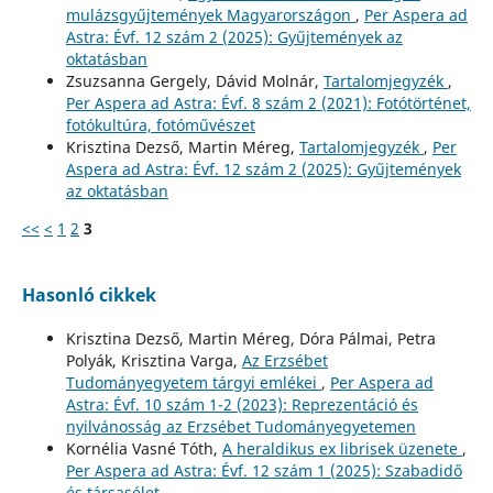
mulázsgyűjtemények Magyarországon
,
Per Aspera ad
Astra: Évf. 12 szám 2 (2025): Gyűjtemények az
oktatásban
Zsuzsanna Gergely, Dávid Molnár,
Tartalomjegyzék
,
Per Aspera ad Astra: Évf. 8 szám 2 (2021): Fotótörténet,
fotókultúra, fotóművészet
Krisztina Dezső, Martin Méreg,
Tartalomjegyzék
,
Per
Aspera ad Astra: Évf. 12 szám 2 (2025): Gyűjtemények
az oktatásban
<<
<
1
2
3
Hasonló cikkek
Krisztina Dezső, Martin Méreg, Dóra Pálmai, Petra
Polyák, Krisztina Varga,
Az Erzsébet
Tudományegyetem tárgyi emlékei
,
Per Aspera ad
Astra: Évf. 10 szám 1-2 (2023): Reprezentáció és
nyilvánosság az Erzsébet Tudományegyetemen
Kornélia Vasné Tóth,
A heraldikus ex librisek üzenete
,
Per Aspera ad Astra: Évf. 12 szám 1 (2025): Szabadidő
és társasélet