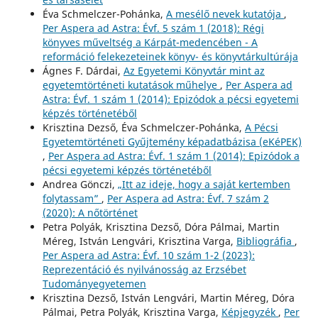
Éva Schmelczer-Pohánka,
A mesélő nevek kutatója
,
Per Aspera ad Astra: Évf. 5 szám 1 (2018): Régi
könyves műveltség a Kárpát-medencében - A
reformáció felekezeteinek könyv- és könyvtárkultúrája
Ágnes F. Dárdai,
Az Egyetemi Könyvtár mint az
egyetemtörténeti kutatások műhelye
,
Per Aspera ad
Astra: Évf. 1 szám 1 (2014): Epizódok a pécsi egyetemi
képzés történetéből
Krisztina Dezső, Éva Schmelczer-Pohánka,
A Pécsi
Egyetemtörténeti Gyűjtemény képadatbázisa (eKéPEK)
,
Per Aspera ad Astra: Évf. 1 szám 1 (2014): Epizódok a
pécsi egyetemi képzés történetéből
Andrea Gönczi,
„Itt az ideje, hogy a saját kertemben
folytassam”
,
Per Aspera ad Astra: Évf. 7 szám 2
(2020): A nőtörténet
Petra Polyák, Krisztina Dezső, Dóra Pálmai, Martin
Méreg, István Lengvári, Krisztina Varga,
Bibliográfia
,
Per Aspera ad Astra: Évf. 10 szám 1-2 (2023):
Reprezentáció és nyilvánosság az Erzsébet
Tudományegyetemen
Krisztina Dezső, István Lengvári, Martin Méreg, Dóra
Pálmai, Petra Polyák, Krisztina Varga,
Képjegyzék
,
Per