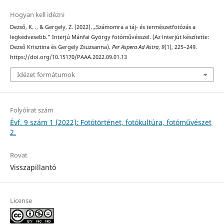
Hogyan kell idézni
Dezső, K. ., & Gergely, Z. (2022). „Számomra a táj- és természetfotózás a
legkedvesebb.” Interjú Mánfai György fotóművésszel. (Az interjút készítette:
Dezső Krisztina és Gergely Zsuzsanna).
Per Aspera Ad Astra
,
9
(1), 225–249.
https://doi.org/10.15170/PAAA.2022.09.01.13
Idézet formátumok
Folyóirat szám
Évf. 9 szám 1 (2022): Fotótörténet, fotókultúra, fotóművészet
2.
Rovat
Visszapillantó
License