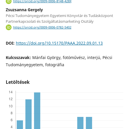
https://orcid.org/0009-0006-8148-428X
Zsuzsanna Gergely
Pécsi Tudományegyetem Egyetemi Könyvtár és Tudásközpont
Partnerkapcsolati és Szolgáltatásmarketing Osztály
https://orcid.org/0009-0006-0782-5402
DOI:
https://doi.org/10.15170/PAAA.2022.09.01.13
Kulcsszavak:
Mánfai György, fotóművész, interjú, Pécsi
Tudományegyetem, fotográfia
Letöltések