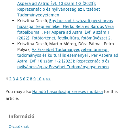
Aspera ad Astra: Évf. 10 szám 1-2 (2023):
Reprezentáció és nyilvánosság az Erzsébet
Tudományegyetemen
Krisztina Dezső,
Egy huszadik századi pécsi orvos
házaspár képi emlékei. Flerkó Béla és Bárdos Vera
fotóalbumai
,
Per Aspera ad Astra: Évf. 9 szám 1
(2022): Fotótörténet, fotókultúra, fotóművészet 2.
Krisztina Dezső, Martin Méreg, Dóra Pálmai, Petra
Polyák,
Az Erzsébet Tudományegyetem ünnepi,
tudományos és kulturális eseményei
,
Per Aspera ad
Astra: Évf. 10 szám 1-2 (2023): Reprezentáció és
nyilvánosság az Erzsébet Tudományegyetemen
1
2
3
4
5
6
7
8
9
10
>
>>
You may also
Haladó hasonlósági keresés indítása
for this
article.
Információ
Olvasóknak