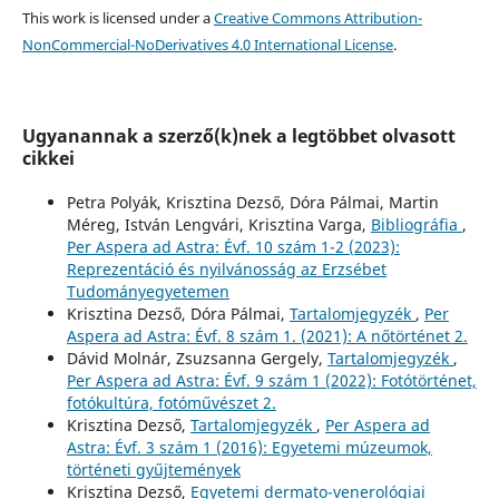
This work is licensed under a
Creative Commons Attribution-
NonCommercial-NoDerivatives 4.0 International License
.
Ugyanannak a szerző(k)nek a legtöbbet olvasott
cikkei
Petra Polyák, Krisztina Dezső, Dóra Pálmai, Martin
Méreg, István Lengvári, Krisztina Varga,
Bibliográfia
,
Per Aspera ad Astra: Évf. 10 szám 1-2 (2023):
Reprezentáció és nyilvánosság az Erzsébet
Tudományegyetemen
Krisztina Dezső, Dóra Pálmai,
Tartalomjegyzék
,
Per
Aspera ad Astra: Évf. 8 szám 1. (2021): A nőtörténet 2.
Dávid Molnár, Zsuzsanna Gergely,
Tartalomjegyzék
,
Per Aspera ad Astra: Évf. 9 szám 1 (2022): Fotótörténet,
fotókultúra, fotóművészet 2.
Krisztina Dezső,
Tartalomjegyzék
,
Per Aspera ad
Astra: Évf. 3 szám 1 (2016): Egyetemi múzeumok,
történeti gyűjtemények
Krisztina Dezső,
Egyetemi dermato-venerológiai