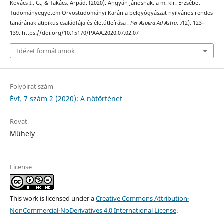
Kovács I., G., & Takács, Árpád. (2020). Ángyán Jánosnak, a m. kir. Erzsébet
Tudományegyetem Orvostudományi Karán a belgyógyászat nyilvános rendes
tanárának atipikus családfája és életútleírása .
Per Aspera Ad Astra
,
7
(2), 123–
139. https://doi.org/10.15170/PAAA.2020.07.02.07
Idézet formátumok
Folyóirat szám
Évf. 7 szám 2 (2020): A nőtörténet
Rovat
Műhely
License
This work is licensed under a
Creative Commons Attribution-
NonCommercial-NoDerivatives 4.0 International License
.