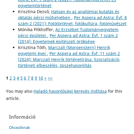
egyetemtörténet
Krisztina Dezső,
Hatvan év az anatómiai kutatás és
oktatás pécsi műhelyében
,
Per Aspera ad Astra: Évf. 8
szám 2 (2021): Fotótörténet, fotókultúra, fotóművészet
Mónika Pilkhoffer,
Az Erzsébet Tudományegyetem
pécsi épületei
,
Per Aspera ad Astra: Évf. 1 szám 2
(2014): Egyetemek építészeti öröksége
Krisztina Tóth,
Marczali (Morgenstern) Henrik
egyetemi évei
,
Per Aspera ad Astra: Évf. 11 szám 2
(2024): Marczali Henrik történetírása. Szocializáció,
történeti elbeszélés, összehasonlítás
1
2
3
4
5
6
7
8
9
10
>
>>
You may also
Haladó hasonlósági keresés indítása
for this
article.
Információ
Olvasóknak