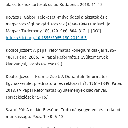
alakzatokhoz tartozók ősfái. Budapest, 2018. 11–12.
Kovács I. Gábor: Felekezeti-művelődési alakzatok és a
magyarországi polgári korszak (1848–1944) tudáselitje.
Magyar Tudomány 180. (2019):6. 804–812. ǁ [DOI]
https://doi.org/10.1556/2065.180.2019.6.3
Köblös József: A pápai református kollégium diákjai 1585–
1861. Pápa, 2006. (A Pápai Református Gyűjtemények
kiadványai, Forrásközlések 9.)
Köblös József – Kránitz Zsolt: A Dunántúli Református
Egyházkerület prédikátorai és rektorai II/1. 1761–1849. Pápa,
2018. (A Pápai Református Gyűjtemények kiadványai.
Forrásközlések 15–16.)
Szabó Pál: A m. kir. Erzsébet Tudományegyetem és irodalmi
munkássága. Pécs, 1940. 6–13.