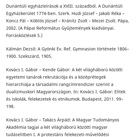
Dunántúli egyházleírások a XVIII. századból. A Dunántúli
Egyházkerület 1774-ben. Szerk. Hudi József – Jakab Réka –
Koncz Pál – Köblös József – Kránitz Zsolt – Mezei Zsolt. Pápa,
2002. (A Pápai Református Gyűjtemények kiadványai.
Forrásközlések 5.)
Kálmán Dezső: A Gyönki Ev. Ref. Gymnasion története 1806–
1900. Szekszárd, 1905.
Kovács I. Gábor – Kende Gábor: A két világháború közötti
egyetemi tanárok rekrutációja és a középrétegek
hierarchiája a társadalmi rangcímrendszer szerint a
dualizmuskori Magyarországon. In: Kovács I. Gábor: Elitek
és iskolák, felekezetek és etnikumok. Budapest, 2011. 99–
198.
Kovács I. Gábor – Takács Árpád: A Magyar Tudományos
Akadémia tagjai a két világháború közötti magyar
tudáselitben I. A protestáns felekezeti-művelődési