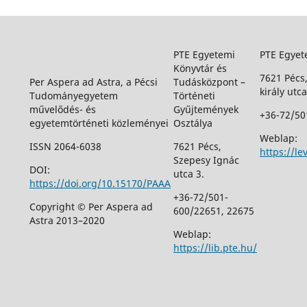
PTE Egyetemi
PTE Egyet
Könyvtár és
7621 Pécs
Per Aspera ad Astra, a Pécsi
Tudásközpont –
király utca
Tudományegyetem
Történeti
művelődés- és
Gyűjtemények
+36-72/50
egyetemtörténeti közleményei
Osztálya
Weblap:
ISSN 2064-6038
7621 Pécs,
https://le
Szepesy Ignác
DOI:
utca 3.
https://doi.org/10.15170/PAAA
+36-72/501-
Copyright © Per Aspera ad
600/22651, 22675
Astra 2013–2020
Weblap:
https://lib.pte.hu/