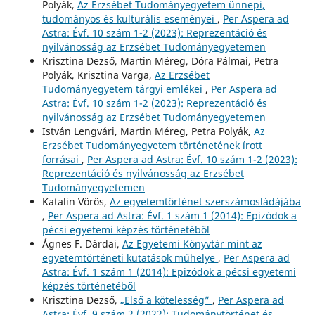
Polyák,
Az Erzsébet Tudományegyetem ünnepi,
tudományos és kulturális eseményei
,
Per Aspera ad
Astra: Évf. 10 szám 1-2 (2023): Reprezentáció és
nyilvánosság az Erzsébet Tudományegyetemen
Krisztina Dezső, Martin Méreg, Dóra Pálmai, Petra
Polyák, Krisztina Varga,
Az Erzsébet
Tudományegyetem tárgyi emlékei
,
Per Aspera ad
Astra: Évf. 10 szám 1-2 (2023): Reprezentáció és
nyilvánosság az Erzsébet Tudományegyetemen
István Lengvári, Martin Méreg, Petra Polyák,
Az
Erzsébet Tudományegyetem történetének írott
forrásai
,
Per Aspera ad Astra: Évf. 10 szám 1-2 (2023):
Reprezentáció és nyilvánosság az Erzsébet
Tudományegyetemen
Katalin Vörös,
Az egyetemtörténet szerszámosládájába
,
Per Aspera ad Astra: Évf. 1 szám 1 (2014): Epizódok a
pécsi egyetemi képzés történetéből
Ágnes F. Dárdai,
Az Egyetemi Könyvtár mint az
egyetemtörténeti kutatások műhelye
,
Per Aspera ad
Astra: Évf. 1 szám 1 (2014): Epizódok a pécsi egyetemi
képzés történetéből
Krisztina Dezső,
„Első a kötelesség”
,
Per Aspera ad
Astra: Évf. 9 szám 2 (2022): Tudománytörténet és