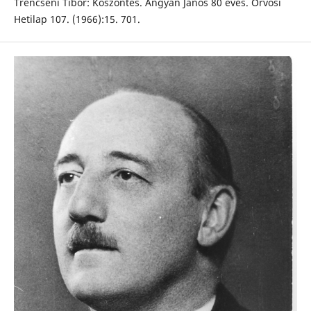
Trencséni Tibor: Köszöntés. Ángyán János 80 éves. Orvosi
Hetilap 107. (1966):15. 701.