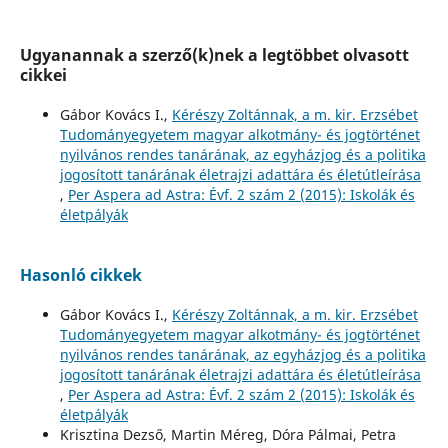
Ugyanannak a szerző(k)nek a legtöbbet olvasott
cikkei
Gábor Kovács I.,
Kérészy Zoltánnak, a m. kir. Erzsébet
Tudományegyetem magyar alkotmány- és jogtörténet
nyilvános rendes tanárának, az egyházjog és a politika
jogosított tanárának életrajzi adattára és életútleírása
,
Per Aspera ad Astra: Évf. 2 szám 2 (2015): Iskolák és
életpályák
Hasonló cikkek
Gábor Kovács I.,
Kérészy Zoltánnak, a m. kir. Erzsébet
Tudományegyetem magyar alkotmány- és jogtörténet
nyilvános rendes tanárának, az egyházjog és a politika
jogosított tanárának életrajzi adattára és életútleírása
,
Per Aspera ad Astra: Évf. 2 szám 2 (2015): Iskolák és
életpályák
Krisztina Dezső, Martin Méreg, Dóra Pálmai, Petra