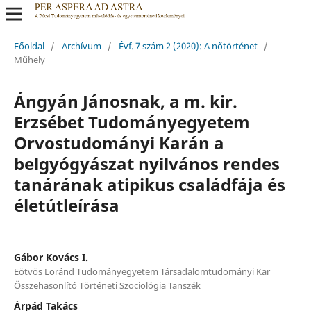
Főoldal
/
Archívum
/
Évf. 7 szám 2 (2020): A nőtörténet
/
Műhely
Ángyán Jánosnak, a m. kir.
Erzsébet Tudományegyetem
Orvostudományi Karán a
belgyógyászat nyilvános rendes
tanárának atipikus családfája és
életútleírása
Gábor Kovács I.
Eötvös Loránd Tudományegyetem Társadalomtudományi Kar
Összehasonlító Történeti Szociológia Tanszék
Árpád Takács