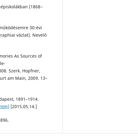
 népiskolákban (1868–
i működésemre 30-évi
aphiai vázlat). Nevelő
mories As Sources of
le-
08. Szerk. Hopfner,
urt am Main, 2009. 13–
udapest, 1891–1914.
.htm)
[2015.05.14.]
1896.