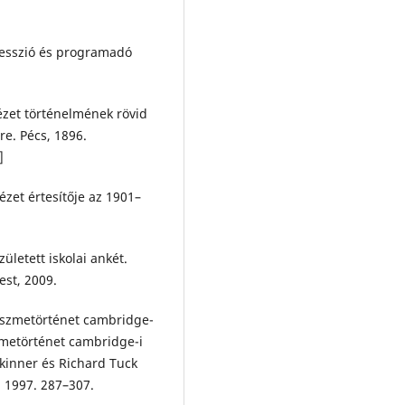
fesszió és programadó
ézet történelmének rövid
e. Pécs, 1896.
]
ézet értesítője az 1901–
ületett iskolai ankét.
est, 2009.
eszmetörténet cambridge-
szmetörténet cambridge-i
Skinner és Richard Tuck
 1997. 287–307.