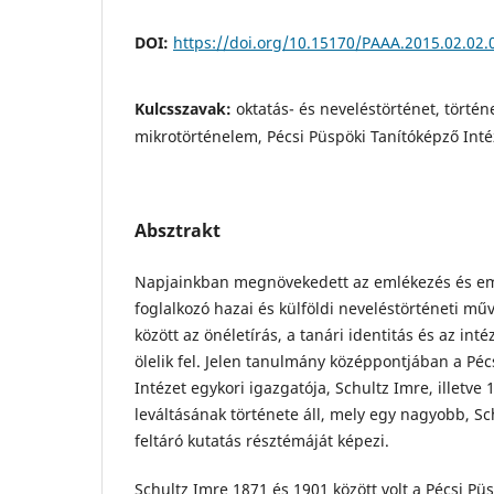
DOI:
https://doi.org/10.15170/PAAA.2015.02.02.
Kulcsszavak:
oktatás- és neveléstörténet, történ
mikrotörténelem, Pécsi Püspöki Tanítóképző Inté
Absztrakt
Napjainkban megnövekedett az emlékezés és em
foglalkozó hazai és külföldi neveléstörténeti m
között az önéletírás, a tanári identitás és az in
ölelik fel. Jelen tanulmány középpontjában a Péc
Intézet egykori igazgatója, Schultz Imre, illetve
leváltásának története áll, mely egy nagyobb, S
feltáró kutatás résztémáját képezi.
Schultz Imre 1871 és 1901 között volt a Pécsi Pü