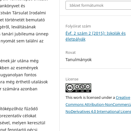
Idézet formátumok
tankönyvet és
 István Társulat Irodalmi
et történetét bemutató
Folyóirat szám
éről, leváltásának
Évf. 2 szám 2 (2015): Iskolák és
s tanári jubileuma ünnep
életpályák
 nyomát sem találni az
Rovat
Tanulmányok
gének jár utána még
yekben az események
 ugyanolyan fontos
License
ára még érthető utalások
or számára azonban
This work is licensed under a
Creative
Commons Attribution-NonCommercia
nítóképzőhöz fűződő
NoDerivatives 4.0 International Licen
eprezentatív célokat
ésével, melyen keresztül
ényt fenntartó pécsi