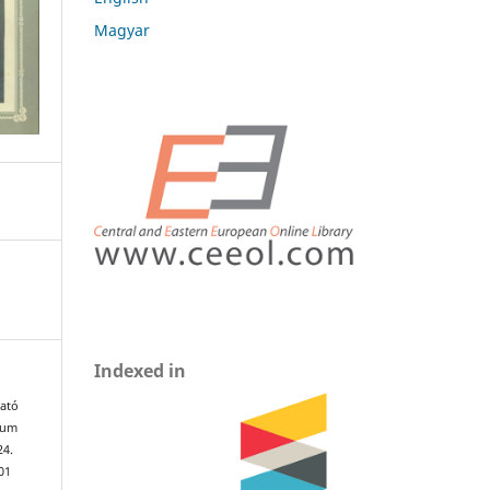
Magyar
Indexed in
gató
ium
24.
01