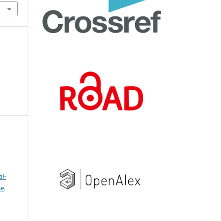
l-
se
.