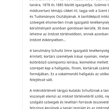
tanára, 1878 és 1885 között igazgatója. Számos 
módszertani témájú cikket írt, tagja volt a Szent
és Tudományos Osztályának. A tanítóképző intéz
szövegek elismerően írnak igazgatói tevékenység
körülményeit azonban gondosan kerülik. 30 éve
lehetne az Intézet történetében, ennek azonban
Intézet évkönyvében…
A tanulmány Schultz Imre igazgatói tevékenysé
érintett, kortárs személyek írásai nyomán, mel
különböző szempontú leírása, kiemelése mellett
szerepet kap a hallgatás, finom, kortársak szám
formájában. Ez a sokatmondó hallgatás az utók
felejtéssé vált.
A mikrotörténeti tárgyú kutatás Schultznak a ta
viszonyát elemzi az intézet történetéről szóló, r
szolgáló szövegek és levéltári források összevet
felszínre kerülnek a tanári testület és az intézm