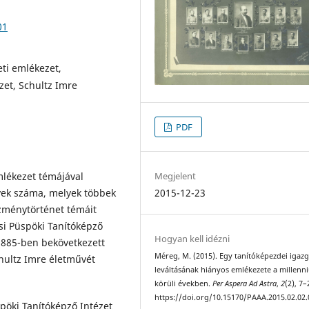
01
eti emlékezet,
zet, Schultz Imre
PDF
Megjelent
lékezet témájával
2015-12-23
űvek száma, melyek többek
tézménytörténet témáit
si Püspöki Tanítóképző
Hogyan kell idézni
 1885-ben bekövetkezett
Méreg, M. (2015). Egy tanítóképezdei igaz
chultz Imre életművét
leváltásának hiányos emlékezete a millenn
körüli években.
Per Aspera Ad Astra
,
2
(2), 7–
https://doi.org/10.15170/PAAA.2015.02.02.
spöki Tanítóképző Intézet