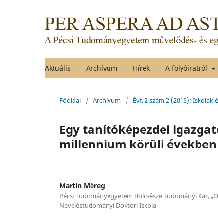
Aktuális
Archívum
Hírek
A folyóiratról
Főoldal
/
Archívum
/
Évf. 2 szám 2 (2015): Iskolák 
Egy tanítóképezdei igazgat
millennium körüli években
Martin Méreg
Pécsi Tudományegyetem Bölcsészettudományi Kar, „O
Neveléstudományi Doktori Iskola