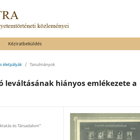
Kéziratbeküldés
és életpályák
/
Tanulmányok
ó leváltásának hiányos emlékezete a
ktatás és Társadalom”