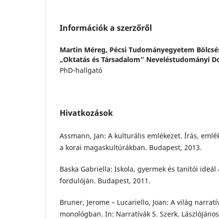
Információk a szerzőről
Martin Méreg,
Pécsi Tudományegyetem Bölcsé
„Oktatás és Társadalom” Neveléstudományi Do
PhD-hallgató
Hivatkozások
Assmann, Jan: A kulturális emlékezet. Írás, emlék
a korai magaskultúrákban. Budapest, 2013.
Baska Gabriella: Iskola, gyermek és tanítói ideál 
fordulóján. Budapest, 2011.
Bruner, Jerome – Lucariello, Joan: A világ narrat
monológban. In: Narratívák 5. Szerk. LászlóJáno