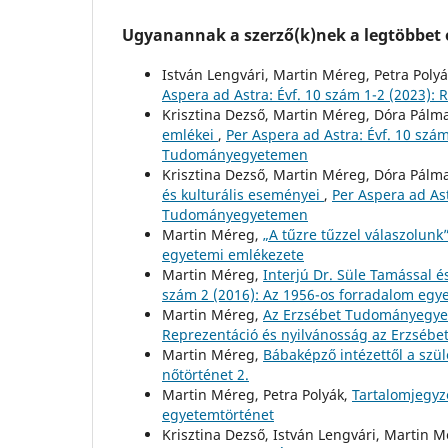
Ugyanannak a szerző(k)nek a legtöbbet o
István Lengvári, Martin Méreg, Petra Poly
Aspera ad Astra: Évf. 10 szám 1-2 (2023)
Krisztina Dezső, Martin Méreg, Dóra Pálmai
emlékei
,
Per Aspera ad Astra: Évf. 10 szá
Tudományegyetemen
Krisztina Dezső, Martin Méreg, Dóra Pálma
és kulturális eseményei
,
Per Aspera ad Ast
Tudományegyetemen
Martin Méreg,
„A tűzre tűzzel válaszolunk
egyetemi emlékezete
Martin Méreg,
Interjú Dr. Süle Tamással é
szám 2 (2016): Az 1956-os forradalom egy
Martin Méreg,
Az Erzsébet Tudományegye
Reprezentáció és nyilvánosság az Erzsé
Martin Méreg,
Bábaképző intézettől a szülé
nőtörténet 2.
Martin Méreg, Petra Polyák,
Tartalomjegy
egyetemtörténet
Krisztina Dezső, István Lengvári, Martin M