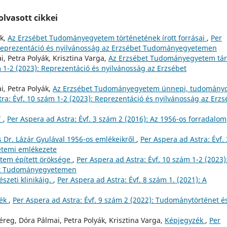
lvasott cikkei
ák,
Az Erzsébet Tudományegyetem történetének írott forrásai
,
Per
: Reprezentáció és nyilvánosság az Erzsébet Tudományegyetemen
, Petra Polyák, Krisztina Varga,
Az Erzsébet Tudományegyetem tár
m 1-2 (2023): Reprezentáció és nyilvánosság az Erzsébet
i, Petra Polyák,
Az Erzsébet Tudományegyetem ünnepi, tudomány
ra: Évf. 10 szám 1-2 (2023): Reprezentáció és nyilvánosság az Erzs
”
,
Per Aspera ad Astra: Évf. 3 szám 2 (2016): Az 1956-os forradalom
s Dr. Lázár Gyulával 1956-os emlékeikről
,
Per Aspera ad Astra: Évf. 
etemi emlékezete
tem épített öröksége
,
Per Aspera ad Astra: Évf. 10 szám 1-2 (2023)
bet Tudományegyetemen
szeti klinikáig.
,
Per Aspera ad Astra: Évf. 8 szám 1. (2021): A
zék
,
Per Aspera ad Astra: Évf. 9 szám 2 (2022): Tudománytörténet é
éreg, Dóra Pálmai, Petra Polyák, Krisztina Varga,
Képjegyzék
,
Per