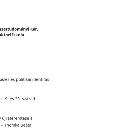
szettudományi Kar,
ktori Iskola
ezés és politikai identitás
a 19. és 20. század
ív újrateremtése a
s – Thomka Beáta.