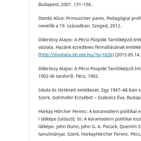
Budapest, 2001. 131–156.
Dombi Alice: Primusinter pares. Pedagógiai pro
nevelők a 19. században. Szeged, 2012.
Döbrössy Alajos: A Pécsi Püspöki Tantóképző-Int
vázlata. Hazánk ezredéves fennállásának emlékér
(
http://digitalia.lib.pte.hu/?p=1626)
[2015.05.14.
Döbrössy Alajos: A Pécsi Püspöki Tanítóképző-Int
1902-iki tanévről. Pécs, 1902.
Iskola és történeti emlékezet. Egy 1947–48-ban sz
Szerk. Golnhofer Erzsébet – Szabolcs Éva. Budap
Horkay Hörcher Ferenc: A koramodern politikai 
i látképe (utószó). In: A koramodern politikai e
látképe. John Dunn, John G. A. Pocock, Quentin 
tanulmányai. Szerk. HorkayHörcher Ferenc. Pécs,