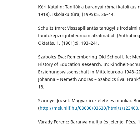
Kéri Katalin: Tanítók a baranyai római katolikus
1918). Iskolakultúra, (1995):5. 36–44.
Schultz Imre: Visszapillantás tanügyi s irodalm
tanítóképzői jubileumom alkalmából. (Authobiogr
Oktatás, 1. (1901):9. 193–241.
Szabolcs Éva: Remembering Old School Life: Me
History of Education Research. In: Kindheit-Schu
Erziehungswissenschaft in Mitteleuropa 1948–20
Johanna – Németh András – Szabolcs Éva. Frankf
18.
Szinnyei József: Magyar írók élete és munkái. B
(
http://mek.niif.hu/03600/03630/html/s/s23460
Várady Ferenc: Baranya multja és jelenje. Pécs, 