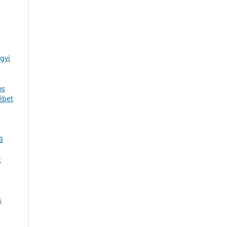
gyi
os
ébet
3
:
s