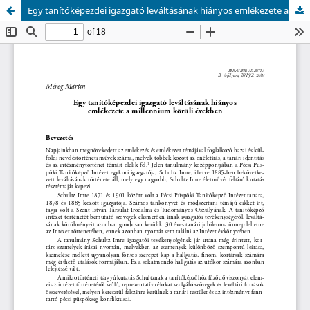
Egy tanítóképezdei igazgató leváltásának hiányos emlékezete a millennium körüli években