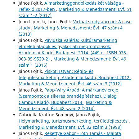
János Fojtik,
A marketinggondolkodás két válsága -
reflexió 2017-ben
,
Marketing & Menedzsment: Évf. 51
szám 1-2 (2017)
John Lipinski, János Fojtik,
Virtual study abroad: A case
study
,
Marketing & Menedzsment: Évf. 47 szám 4
(2013)
János Fojtik,
Pavluska Valéria: Kultúramarketing
elméleti alapok és gyakorlati megfontolások.
Akadémiai Kiadó, Budapest, 2014. (449 o., ISBN 978-
963-05-9529-2)
,
Marketing & Menedzsment: Évf. 49
szám 1 (2015)
János Fojtik,
Piskóti István: Régió- és
településmarketing, Akadémiai kiadó, Budapest 2012
,
Marketing & Menedzsment: Évf. 46 szám 3 (2012)
János Fojtik,
Papp-Váry Árpád: A márkanév ereje
(Szempontok a sikeres brandépítéshez), Dialóg
Campus Kiadó, Budapest 2013
,
Marketing &
Menedzsment: Évf. 48 szám 2 (2014)
Gabriella Kraftné Somogyi, János Fojtik,
Helymarketing, turizmusmarketing, területfejlesztés
,
Marketing & Menedzsment: Évf. 32 szám 3 (1998)
János Fojtik,
Rekettye Gábor -Tóth Tamás - Malota