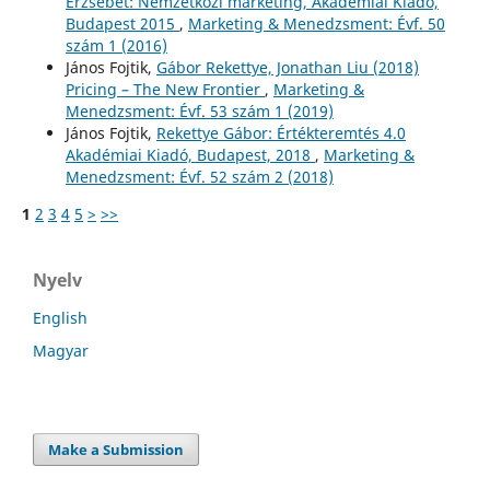
Erzsébet: Nemzetközi marketing, Akadémiai Kiadó,
Budapest 2015
,
Marketing & Menedzsment: Évf. 50
szám 1 (2016)
János Fojtik,
Gábor Rekettye, Jonathan Liu (2018)
Pricing – The New Frontier
,
Marketing &
Menedzsment: Évf. 53 szám 1 (2019)
János Fojtik,
Rekettye Gábor: Értékteremtés 4.0
Akadémiai Kiadó, Budapest, 2018
,
Marketing &
Menedzsment: Évf. 52 szám 2 (2018)
1
2
3
4
5
>
>>
Nyelv
English
Magyar
Make a Submission