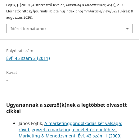
Fojtik, J. (2019) „A szerkesztő levele”,
Marketing & Menedzsment
, 45(3), o. 3.
Elérhető: https://journals.lib.pte.hu/index.php/mm/article/view/523 (Elérés: 8
augusztus 2026).
Idézet formátumok
Folyóirat szám
Évf. 45 szám 3 (2011)
Rovat
–
Ugyanannak a szerző(k)nek a legtöbbet olvasott
cikkei
János Fojtik,
A marketinggondolkodás két válsága:
rövid jegyzet a marketing elmélettörténetéhez
,
Marketing & Menedzsment: Évf. 43 szám 1 (2009)