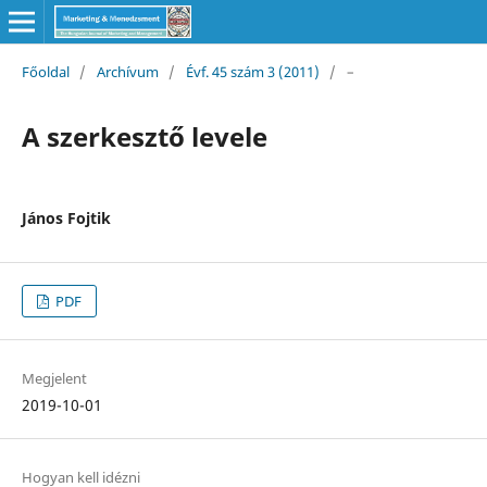
Főoldal
/
Archívum
/
Évf. 45 szám 3 (2011)
/
–
A szerkesztő levele
János Fojtik
PDF
Megjelent
2019-10-01
Hogyan kell idézni