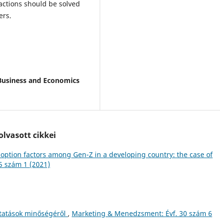
actions should be solved
ers.
 Business and Economics
lvasott cikkei
tion factors among Gen-Z in a developing country: the case of
5 szám 1 (2021)
ltatások minőségéről
,
Marketing & Menedzsment: Évf. 30 szám 6