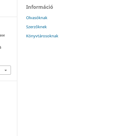
Információ
Olvasóknak
Szerzőknek
Könyvtárosoknak
hase
&