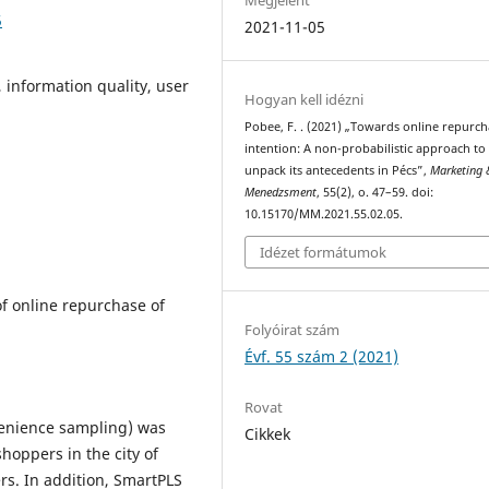
5
2021-11-05
information quality, user
Hogyan kell idézni
Pobee, F. . (2021) „Towards online repurc
intention: A non-probabilistic approach to
unpack its antecedents in Pécs”,
Marketing 
Menedzsment
, 55(2), o. 47–59. doi:
10.15170/MM.2021.55.02.05.
Idézet formátumok
of online repurchase of
Folyóirat szám
Évf. 55 szám 2 (2021)
Rovat
venience sampling) was
Cikkek
shoppers in the city of
rs. In addition, SmartPLS