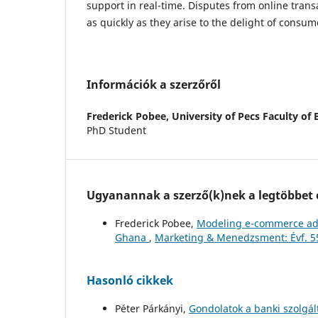
support in real-time. Disputes from online trans
as quickly as they arise to the delight of consum
Információk a szerzőről
Frederick Pobee,
University of Pecs Faculty of
PhD Student
Ugyanannak a szerző(k)nek a legtöbbet o
Frederick Pobee,
Modeling e-commerce adop
Ghana
,
Marketing & Menedzsment: Évf. 5
Hasonló cikkek
Péter Párkányi,
Gondolatok a banki szolgá