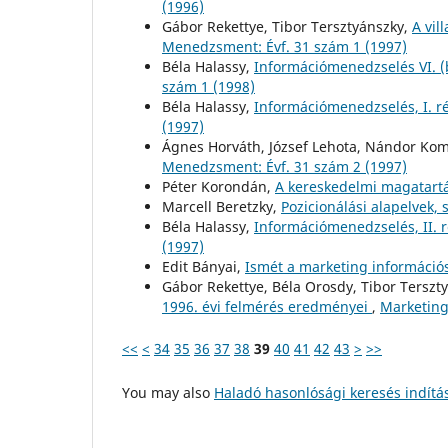
(1996)
Gábor Rekettye, Tibor Tersztyánszky,
A vi
Menedzsment: Évf. 31 szám 1 (1997)
Béla Halassy,
Információmenedzselés VI. (b
szám 1 (1998)
Béla Halassy,
Információmenedzselés, I. ré
(1997)
Ágnes Horváth, József Lehota, Nándor Ko
Menedzsment: Évf. 31 szám 2 (1997)
Péter Korondán,
A kereskedelmi magatart
Marcell Beretzky,
Pozicionálási alapelvek, 
Béla Halassy,
Információmenedzselés, II. r
(1997)
Edit Bányai,
Ismét a marketing információ
Gábor Rekettye, Béla Orosdy, Tibor Terszt
1996. évi felmérés eredményei
,
Marketing
<<
<
34
35
36
37
38
39
40
41
42
43
>
>>
You may also
Haladó hasonlósági keresés indítá