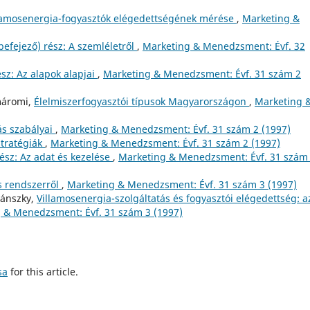
llamosenergia-fogyasztók elégedettségének mérése
,
Marketing &
efejező) rész: A szemléletről
,
Marketing & Menedzsment: Évf. 32
sz: Az alapok alapjai
,
Marketing & Menedzsment: Évf. 31 szám 2
máromi,
Élelmiszerfogyasztói típusok Magyarországon
,
Marketing 
ás szabályai
,
Marketing & Menedzsment: Évf. 31 szám 2 (1997)
stratégiák
,
Marketing & Menedzsment: Évf. 31 szám 2 (1997)
ész: Az adat és kezelése
,
Marketing & Menedzsment: Évf. 31 szám
s rendszerről
,
Marketing & Menedzsment: Évf. 31 szám 3 (1997)
yánszky,
Villamosenergia-szolgáltatás és fogyasztói elégedettség: a
 & Menedzsment: Évf. 31 szám 3 (1997)
sa
for this article.