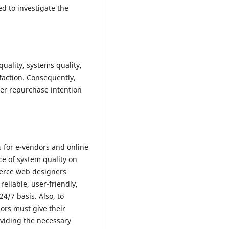
d to investigate the
uality, systems quality,
sfaction. Consequently,
mer repurchase intention
s for e-vendors and online
ce of system quality on
merce web designers
reliable, user-friendly,
4/7 basis. Also, to
ors must give their
oviding the necessary