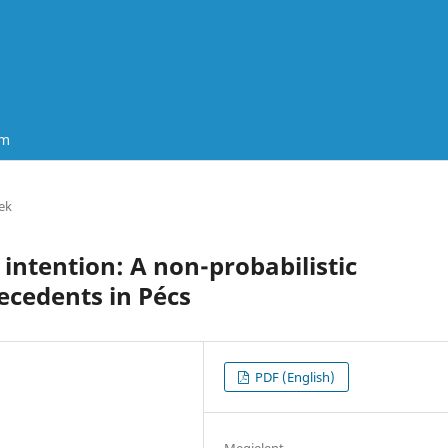
um
ek
intention: A non-probabilistic
ecedents in Pécs
PDF (English)
Megjelent