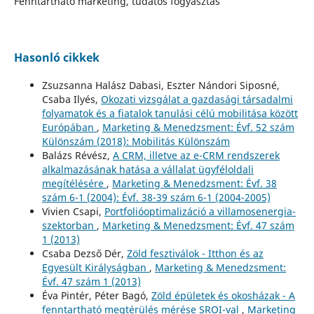
Fenntartható marketing, tudatos fogyasztás
Hasonló cikkek
Zsuzsanna Halász Dabasi, Eszter Nándori Siposné,
Csaba Ilyés,
Okozati vizsgálat a gazdasági társadalmi
folyamatok és a fiatalok tanulási célú mobilitása között
Európában
,
Marketing & Menedzsment: Évf. 52 szám
Különszám (2018): Mobilitás Különszám
Balázs Révész,
A CRM, illetve az e-CRM rendszerek
alkalmazásának hatása a vállalat ügyféloldali
megítélésére
,
Marketing & Menedzsment: Évf. 38
szám 6-1 (2004): Évf. 38-39 szám 6-1 (2004-2005)
Vivien Csapi,
Portfolióoptimalizáció a villamosenergia-
szektorban
,
Marketing & Menedzsment: Évf. 47 szám
1 (2013)
Csaba Dezső Dér,
Zöld fesztiválok - Itthon és az
Egyesült Királyságban
,
Marketing & Menedzsment:
Évf. 47 szám 1 (2013)
Éva Pintér, Péter Bagó,
Zöld épületek és okosházak - A
fenntartható megtérülés mérése SROI-val
,
Marketing