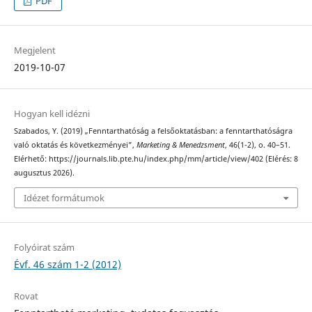
PDF
Megjelent
2019-10-07
Hogyan kell idézni
Szabados, Y. (2019) „Fenntarthatóság a felsőoktatásban: a fenntarthatóságra
való oktatás és következményei”,
Marketing & Menedzsment
, 46(1-2), o. 40–51.
Elérhető: https://journals.lib.pte.hu/index.php/mm/article/view/402 (Elérés: 8
augusztus 2026).
Idézet formátumok
Folyóirat szám
Évf. 46 szám 1-2 (2012)
Rovat