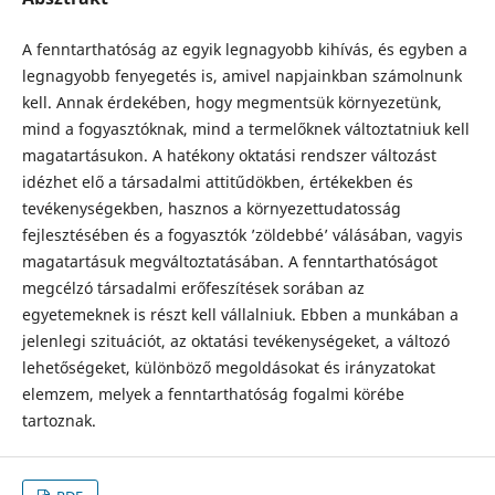
A fenntarthatóság az egyik legnagyobb kihívás, és egyben a
legnagyobb fenyegetés is, amivel napjainkban számolnunk
kell. Annak érdekében, hogy megmentsük környezetünk,
mind a fogyasztóknak, mind a termelőknek változtatniuk kell
magatartásukon. A hatékony oktatási rendszer változást
idézhet elő a társadalmi attitűdökben, értékekben és
tevékenységekben, hasznos a környezettudatosság
fejlesztésében és a fogyasztók ’zöldebbé’ válásában, vagyis
magatartásuk megváltoztatásában. A fenntarthatóságot
megcélzó társadalmi erőfeszítések sorában az
egyetemeknek is részt kell vállalniuk. Ebben a munkában a
jelenlegi szituációt, az oktatási tevékenységeket, a változó
lehetőségeket, különböző megoldásokat és irányzatokat
elemzem, melyek a fenntarthatóság fogalmi körébe
tartoznak.