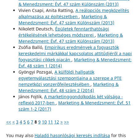
& Menedzsment: Évf. 47 szám Különszám (2013)
Vivien Csapi, Anita Ratting,
A reálopciós megközelítés
alkalmazása az építészetben
,
Marketing &
Menedzsment: Évf. 47 szám Különszám (2013)
Nikolett Deutsch,
Épületek fenntarthatósági
értékelésének lehetséges módszerei
,
Marketing &
Menedzsment: Évf. 47 szám Különszám (2013)
Zsófia Balló,
Empirikus eredmények a fogyasztók
kereskedelmi márkákkal kapcsolatos attitűdjéről a napi
fogyasztási cikkek piacán
,
Marketing & Menedzsment:
Évf. 48 szám 1 (2014)
Gyöngyi Pozsgai,
A külföldi hallgatók
egyetemválasztási szempontjaina a szerepe a PTE
nemzetközi vonzerőfejlesztésében
,
Marketing &
Menedzsment: Évf. 48 szám 2 (2014)
János Fojtik,
A marketinggondolkodás két válsága -
reflexió 2017-ben
,
Marketing & Menedzsment: Évf. 51
szám 1-2 (2017)
<<
<
3
4
5
6
7
8
9
10
11
12
>
>>
You may also
Haladó hasonlósági keresés indítása
for this