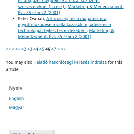
és dolgozói megítélése a hazai közüzemi
szervezeteknél (I. rész)
,
Marketing & Menedzsment:
Évf. 35 szám 2 (2001)
Péter Osman,
A közösségi és a magánszféra
együttműködése a vállalkozások fejlődése és a
technológiai fejlesztés érdekében
,
Marketing &
Menedzsment: Évf. 35 szám 2 (2001)
<<
<
41
42
43
44
45
46
47
>
>>
You may also
Haladó hasonlósági keresés indítása
for this
article.
Nyelv
English
Magyar