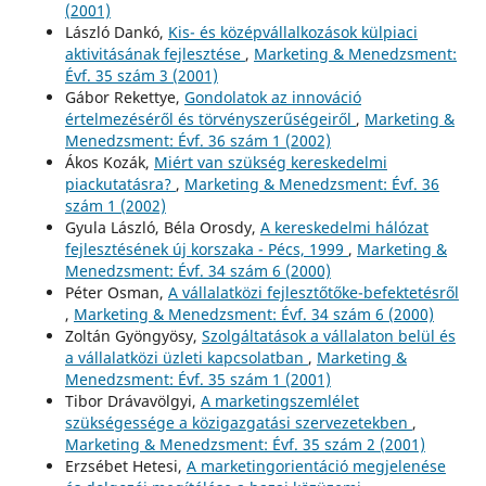
(2001)
László Dankó,
Kis- és középvállalkozások külpiaci
aktivitásának fejlesztése
,
Marketing & Menedzsment:
Évf. 35 szám 3 (2001)
Gábor Rekettye,
Gondolatok az innováció
értelmezéséről és törvényszerűségeiről
,
Marketing &
Menedzsment: Évf. 36 szám 1 (2002)
Ákos Kozák,
Miért van szükség kereskedelmi
piackutatásra?
,
Marketing & Menedzsment: Évf. 36
szám 1 (2002)
Gyula László, Béla Orosdy,
A kereskedelmi hálózat
fejlesztésének új korszaka - Pécs, 1999
,
Marketing &
Menedzsment: Évf. 34 szám 6 (2000)
Péter Osman,
A vállalatközi fejlesztőtőke-befektetésről
,
Marketing & Menedzsment: Évf. 34 szám 6 (2000)
Zoltán Gyöngyösy,
Szolgáltatások a vállalaton belül és
a vállalatközi üzleti kapcsolatban
,
Marketing &
Menedzsment: Évf. 35 szám 1 (2001)
Tibor Drávavölgyi,
A marketingszemlélet
szükségessége a közigazgatási szervezetekben
,
Marketing & Menedzsment: Évf. 35 szám 2 (2001)
Erzsébet Hetesi,
A marketingorientáció megjelenése