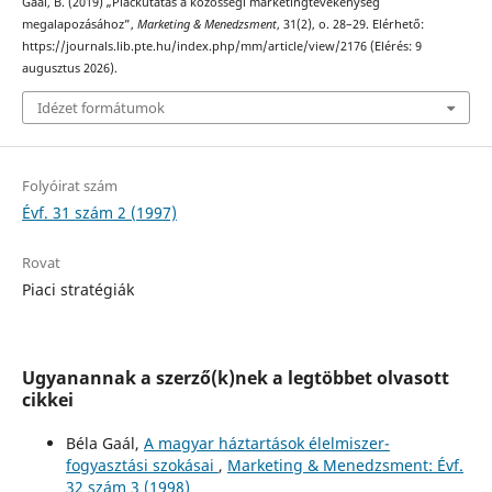
Gaál, B. (2019) „Piackutatás a közösségi marketingtevékenység
megalapozásához”,
Marketing & Menedzsment
, 31(2), o. 28–29. Elérhető:
https://journals.lib.pte.hu/index.php/mm/article/view/2176 (Elérés: 9
augusztus 2026).
Idézet formátumok
Folyóirat szám
Évf. 31 szám 2 (1997)
Rovat
Piaci stratégiák
Ugyanannak a szerző(k)nek a legtöbbet olvasott
cikkei
Béla Gaál,
A magyar háztartások élelmiszer-
fogyasztási szokásai
,
Marketing & Menedzsment: Évf.
32 szám 3 (1998)