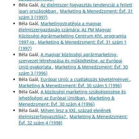
Béla Gaál,
Az élelmiszer-fogyasztás tendenciái a fejlett
ipari országokban
,
Marketing & Menedzsment: Évf. 31
szám 3 (1997)
Béla Gaál,
Marketingstratégia a magyar
élelmiszergazdaság számára: Az FM Magyar
Közösségi Agrármarketing Centrum Kht. programja
1997-ig
,
Marketing & Menedzsment: Évf. 31 szám 1
(1997)
Béla Gaál,
A magyar közösségi agrármarketing-
szervezet létrehozása és működtetése, az Európai
Unió gyakorlata
,
Marketing & Menedzsment: Évf. 30
szám 3 (1996)
Béla Gaál,
Európai Unió: a csatlakozás követelményei
,
Marketing & Menedzsment: Évf. 30 szám 5 (1996)
Béla Gaál,
A közösségi marketing szükségessége és
lehetőségei az Európai Unióban
,
Marketing &
Menedzsment: Évf. 30 szám 4 (1996)
Béla Gaál,
Milyen lesz a XXI. század elejének
élelmiszerfogyasztója?
,
Marketing & Menedzsment:
Évf. 32 szám 4 (1998)