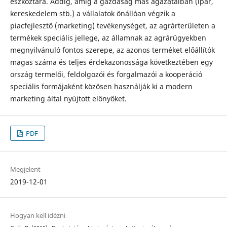
eszköztára. Addig, amíg a gazdaság más ágazataiban (ipar,
kereskedelem stb.) a vállalatok önállóan végzik a
piacfejlesztő (marketing) tevékenységet, az agrárterületen a
termékek speciális jellege, az államnak az agrárügyekben
megnyilvánuló fontos szerepe, az azonos terméket előállítók
magas száma és teljes érdekazonossága következtében egy
ország termelői, feldolgozói és forgalmazói a kooperáció
speciális formájaként közösen használják ki a modern
marketing által nyújtott előnyöket.
PDF
Megjelent
2019-12-01
Hogyan kell idézni