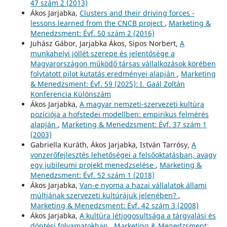
47 szám 2 (2013)
Ákos Jarjabka,
Clusters and their driving forces -
lessons learned from the CNCB project
,
Marketing &
Menedzsment: Évf. 50 szám 2 (2016)
Juhász Gábor, Jarjabka Ákos, Sipos Norbert,
A
munkahelyi jóllét szerepe és jelentősége a
Magyarországon működő társas vállalkozások körében
folytatott pilot kutatás eredményei alapján
,
Marketing
& Menedzsment: Évf. 59 (2025): I. Gaál Zoltán
Konferencia Különszám
Ákos Jarjabka,
A magyar nemzeti-szervezeti kultúra
pozíciója a hofstedei modellben: empirikus felmérés
alapján
,
Marketing & Menedzsment: Évf. 37 szám 1
(2003)
Gabriella Kuráth, Ákos Jarjabka, István Tarrósy,
A
vonzerőfejlesztés lehetőségei a felsőoktatásban, avagy
egy jubileumi projekt menedzselése
,
Marketing &
Menedzsment: Évf. 52 szám 1 (2018)
Ákos Jarjabka,
Van-e nyoma a hazai vállalatok állami
múltjának szervezeti kultúrájuk jelenében?
,
Marketing & Menedzsment: Évf. 42 szám 3 (2008)
Ákos Jarjabka,
A kultúra létjogosultsága a tárgyalási és
döntési folyamatokban
,
Marketing & Menedzsment: