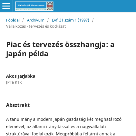
Főoldal
/
Archívum
/
Évf. 31 szám 1 (1997)
/
Vállalkozás - tervezés és kockázat
Piac és tervezés összhangja: a
japán példa
Ákos Jarjabka
JPTE KTK
Absztrakt
A tanulmány a modem japán gazdaság két meghatározó
elemével, az állami irányítással és a nagyvállalati
struktúrával foglalkozik. Megpróbálja feltárni annak a