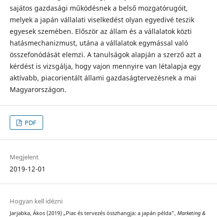
sajátos gazdasági működésnek a belső mozgatórugóit,
melyek a japán vállalati viselkedést olyan egyedivé teszik
egyesek szemében. Először az állam és a vállalatok közti
hatásmechanizmust, utána a vállalatok egymással való
összefonódását elemzi. A tanulságok alapján a szerző azt a
kérdést is vizsgálja, hogy vajon mennyire van létalapja egy
aktívabb, piacorientált állami gazdaságtervezésnek a mai
Magyarországon.
PDF
Megjelent
2019-12-01
Hogyan kell idézni
Jarjabka, Ákos (2019) „Piac és tervezés összhangja: a japán példa”,
Marketing &