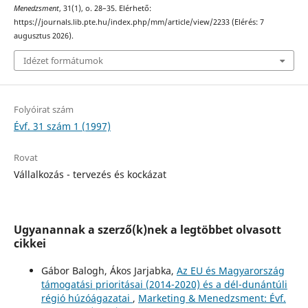
Menedzsment
, 31(1), o. 28–35. Elérhető:
https://journals.lib.pte.hu/index.php/mm/article/view/2233 (Elérés: 7
augusztus 2026).
Idézet formátumok
Folyóirat szám
Évf. 31 szám 1 (1997)
Rovat
Vállalkozás - tervezés és kockázat
Ugyanannak a szerző(k)nek a legtöbbet olvasott
cikkei
Gábor Balogh, Ákos Jarjabka,
Az EU és Magyarország
támogatási prioritásai (2014-2020) és a dél-dunántúli
régió húzóágazatai
,
Marketing & Menedzsment: Évf.