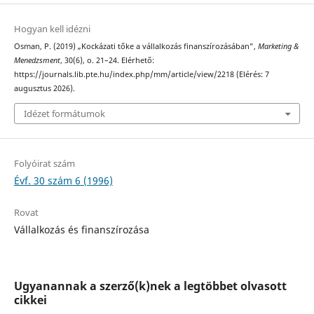
Hogyan kell idézni
Osman, P. (2019) „Kockázati tőke a vállalkozás finanszírozásában”,
Marketing &
Menedzsment
, 30(6), o. 21–24. Elérhető:
https://journals.lib.pte.hu/index.php/mm/article/view/2218 (Elérés: 7
augusztus 2026).
Idézet formátumok
Folyóirat szám
Évf. 30 szám 6 (1996)
Rovat
Vállalkozás és finanszírozása
Ugyanannak a szerző(k)nek a legtöbbet olvasott
cikkei