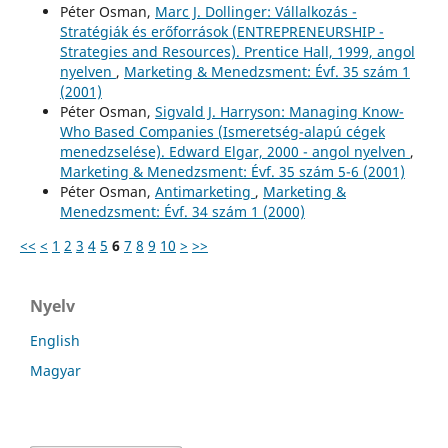
Péter Osman,
Marc J. Dollinger: Vállalkozás -
Stratégiák és erőforrások (ENTREPRENEURSHIP -
Strategies and Resources). Prentice Hall, 1999, angol
nyelven
,
Marketing & Menedzsment: Évf. 35 szám 1
(2001)
Péter Osman,
Sigvald J. Harryson: Managing Know-
Who Based Companies (Ismeretség-alapú cégek
menedzselése). Edward Elgar, 2000 - angol nyelven
,
Marketing & Menedzsment: Évf. 35 szám 5-6 (2001)
Péter Osman,
Antimarketing
,
Marketing &
Menedzsment: Évf. 34 szám 1 (2000)
<<
<
1
2
3
4
5
6
7
8
9
10
>
>>
Nyelv
English
Magyar