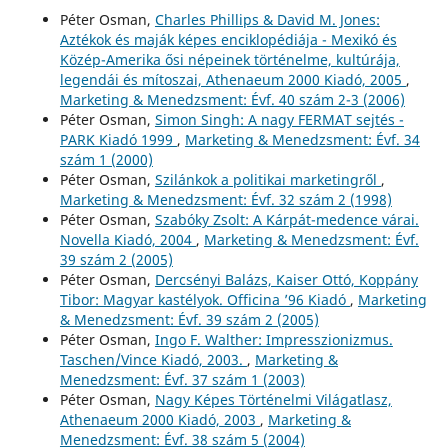
Péter Osman,
Charles Phillips & David M. Jones:
Aztékok és maják képes enciklopédiája - Mexikó és
Közép-Amerika ősi népeinek történelme, kultúrája,
legendái és mítoszai, Athenaeum 2000 Kiadó, 2005
,
Marketing & Menedzsment: Évf. 40 szám 2-3 (2006)
Péter Osman,
Simon Singh: A nagy FERMAT sejtés -
PARK Kiadó 1999
,
Marketing & Menedzsment: Évf. 34
szám 1 (2000)
Péter Osman,
Szilánkok a politikai marketingről
,
Marketing & Menedzsment: Évf. 32 szám 2 (1998)
Péter Osman,
Szabóky Zsolt: A Kárpát-medence várai.
Novella Kiadó, 2004
,
Marketing & Menedzsment: Évf.
39 szám 2 (2005)
Péter Osman,
Dercsényi Balázs, Kaiser Ottó, Koppány
Tibor: Magyar kastélyok. Officina ’96 Kiadó
,
Marketing
& Menedzsment: Évf. 39 szám 2 (2005)
Péter Osman,
Ingo F. Walther: Impresszionizmus.
Taschen/Vince Kiadó, 2003.
,
Marketing &
Menedzsment: Évf. 37 szám 1 (2003)
Péter Osman,
Nagy Képes Történelmi Világatlasz,
Athenaeum 2000 Kiadó, 2003
,
Marketing &
Menedzsment: Évf. 38 szám 5 (2004)