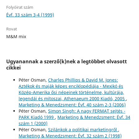
Folyóirat szám
Évf. 33 szám 3-4 (1999)
Rovat
M&M mix
Ugyanannak a szerző(k)nek a legtöbbet olvasott
cikkei
Péter Osman,
Charles Phillips & David M. Jones:
Aztékok és maják képes enciklopédiája - Mexikó és
Közép-Amerika ősi népeinek történelme, kultúrája,
legendái és mítoszai, Athenaeum 2000 Kiadó, 2005
,
Marketing & Menedzsment: Évf. 40 szám 2-3 (2006)
Péter Osman,
Simon Singh: A nagy FERMAT sejtés -
PARK Kiadó 1999
,
Marketing & Menedzsment: Évf. 34
szám 1 (2000)
Péter Osman,
Szilánkok a politikai marketingről
,
Marketing & Menedzsment: Évf. 32 szám 2 (1998)