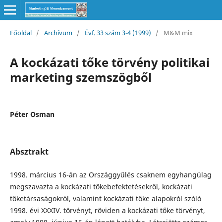
Főoldal
/
Archívum
/
Évf. 33 szám 3-4 (1999)
/
M&M mix
A kockázati tőke törvény politikai
marketing szemszögből
Péter Osman
Absztrakt
1998. március 16-án az Országgyűlés csaknem egyhangúlag
megszavazta a kockázati tőkebefektetésekről, kockázati
tőketársaságokról, valamint kockázati tőke alapokról szóló
1998. évi XXXIV. törvényt, röviden a kockázati tőke törvényt,