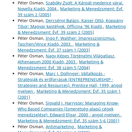
Péter Osman,
Szabóky Zsolt: A Kárpát-medence várai.
Novella Kiadó, 2004
,
Marketing & Menedzsment: Évf.
39 szám 2 (2005)
Péter Osman,
Dercsényi Balázs, Kaiser Ottó, Koppány
Tibor: Magyar kastélyok. Officina ’96 Kiadó
,
Marketing
& Menedzsment: Évf. 39 szám 2 (2005)
Péter Osman,
Ingo F. Walther: Impresszionizmus.
Taschen/Vince Kiadó, 2003.
,
Marketing &
Menedzsment: Évf. 37 szám 1 (2003)
Péter Osman,
Nagy Képes Történelmi Világatlasz,
Athenaeum 2000 Kiadó, 2003
,
Marketing &
Menedzsment: Évf. 38 szám 5 (2004)
Péter Osman,
Marc J. Dollinger: Vállalkozás -
Stratégiák és erőforrások (ENTREPRENEURSHIP -
Strategies and Resources). Prentice Hall, 1999, angol
nyelven
,
Marketing & Menedzsment: Évf. 35 szám 1
(2001)
Péter Osman,
Sigvald J. Harryson: Managing Know-
Who Based Companies (Ismeretség-alapú cégek
menedzselése). Edward Elgar, 2000 - angol nyelven
,
Marketing & Menedzsment: Évf. 35 szám 5-6 (2001)
Péter Osman,
Antimarketing
,
Marketing &