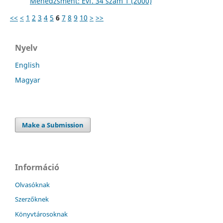
Menedzsment: Évf. 34 szám 1 (2000)
<<
<
1
2
3
4
5
6
7
8
9
10
>
>>
Nyelv
English
Magyar
Make a Submission
Információ
Olvasóknak
Szerzőknek
Könyvtárosoknak