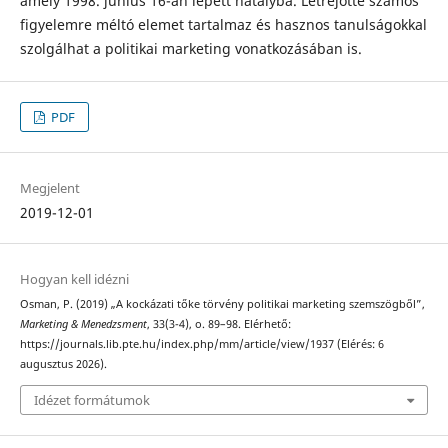
amely 1998. június 16-án lépett hatályba. Létrejötte számos
figyelemre méltó elemet tartalmaz és hasznos tanulságokkal
szolgálhat a politikai marketing vonatkozásában is.
PDF
Megjelent
2019-12-01
Hogyan kell idézni
Osman, P. (2019) „A kockázati tőke törvény politikai marketing szemszögből”,
Marketing & Menedzsment
, 33(3-4), o. 89–98. Elérhető:
https://journals.lib.pte.hu/index.php/mm/article/view/1937 (Elérés: 6
augusztus 2026).
Idézet formátumok