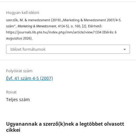
Hogyan kell idézni
szerzők, M. & menedzsment (2019) „Marketing & Menedzsment 2007/4-5.
szám”,
Marketing & Menedzsment
, 41(4-5), o. 160, [2]. Elérhető:
https://journals.lib.pte.hu/index.php/mm/article/view/1334 (Elérés: 6
augusztus 2026).
Idézet formátumok
Folyóirat szám
Évf. 41 szám 4-5 (2007)
Rovat
Teljes szám
Ugyanannak a szerző(k)nek a legtöbbet olvasott
cikkei