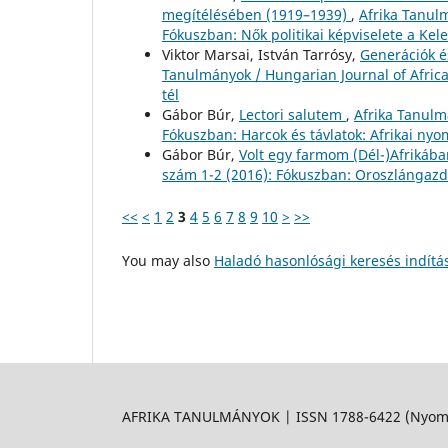
megítélésében (1919–1939)
,
Afrika Tanulm
Fókuszban: Nők politikai képviselete a Kel
Viktor Marsai, István Tarrósy,
Generációk és
Tanulmányok / Hungarian Journal of African
tél
Gábor Búr,
Lectori salutem
,
Afrika Tanulm
Fókuszban: Harcok és távlatok: Afrikai ny
Gábor Búr,
Volt egy farmom (Dél-)Afrikáb
szám 1-2 (2016): Fókuszban: Oroszlángaz
<<
<
1
2
3
4
5
6
7
8
9
10
>
>>
You may also
Haladó hasonlósági keresés indítá
AFRIKA TANULMÁNYOK | ISSN 1788-6422 (Nyomtat