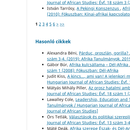
Journal of African Studies: Évf. 18 szám 3
István Tarrósy,
A Pekingi Konszenzus
,
Afr
(2010): Fókuszban: Kínai-afrikai kapcsolato
1
2
3
4
5
6
>
>>
Hasonló cikkek
Alexandra Béni,
Párduc, oroszlán, gorilla?
szám 3-4. (2019): Afrika Tanulmányok. 2019
Gábor Búr,
Afrika kulcsállama – Dél-Afrika
szám 1 (2008): Fókuszban: Dél-Afrika
Judit Kiss,
A kincs..., ami van! A jelenkor
Hungarian Journal of African Studies: Évf.
Mátyás Mihály Piller,
Az orosz hatalmi amb
Journal of African Studies: Évf. 18 szám 1
Lawalley Cole,
Leadership, Education and 
Tanulmányok / Hungarian Journal of Africa
Journal of African Studies]
Örs Tetlák,
Választások és politikai szerep
Journal of African Studies: Évf. 13 szám 3-
Máté Deák,
Afrika szerepe Észak- és Dél-A