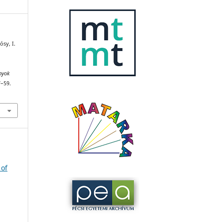
ósy, I.
nyok
7–59.
 of