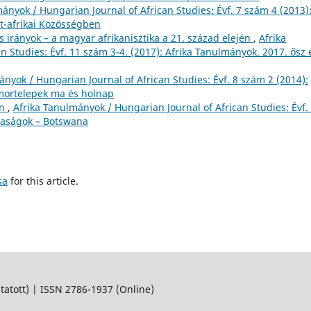
ányok / Hungarian Journal of African Studies: Évf. 7 szám 4 (2013)
et-afrikai Közösségben
 irányok – a magyar afrikanisztika a 21. század elején
,
Afrika
 Studies: Évf. 11 szám 3-4. (2017): Afrika Tanulmányok. 2017. ősz 
ányok / Hungarian Journal of African Studies: Évf. 8 szám 2 (2014):
omortelepek ma és holnap
an
,
Afrika Tanulmányok / Hungarian Journal of African Studies: Évf.
daságok – Botswana
sa
for this article.
ott) | ISSN 2786-1937 (Online)