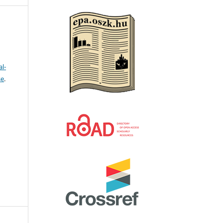
l-
se
.