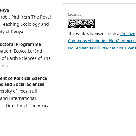
Kenya
License
irobi. Phd from The Royal
. Teaching Sociology and
ty of Kenya
This work is licensed under a
Creative
Commons Attribution-NonCommercia
 Doctoral Programme
NoDerivatives 4.0 International Licen
ation, Eötvös Loránd
 of Earth Sciences of The
mme.
nt of Political Science
es and Social Sciences
ersity of Pécs. Full
 and International
s. Director of The Africa