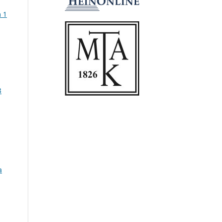
m 1
3
a