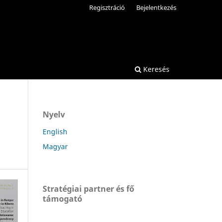
Regisztráció
Bejelentkezés
Keresés
Nyelv
English
Magyar
Stratégiai partner és fő
támogató