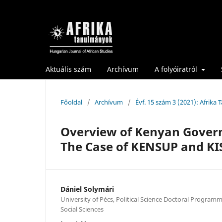
Aktuális szám
Archívum
A folyóiratról
Főoldal
/
Archívum
/
Évf. 15 szám 3 (2021): Afrika
Overview of Kenyan Govern
The Case of KENSUP and KIS
Dániel Solymári
University of Pécs, Political Science Doctoral Program
Social Sciences