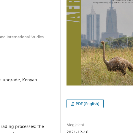
and International Studies,
lum upgrade, Kenyan
PDF (English)
Megjelent
grading processes: the
2021-12-16