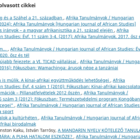
lvasott cikkei
 és a Száhel a 21. században
,
Afrika Tanulmányok / Hungarian
 (2024): Afrika Tanulmányok [Hungarian Journal of African Studies]
 irányok – a magyar afrikanisztika a 21. század elején
,
Afrika
 Studies: Évf. 11 szám 3-4. (2017): Afrika Tanulmányok. 2017. ősz 
m...
,
Afrika Tanulmányok / Hungarian Journal of African Studies: Év
020. ősz és tél
újabb fejezete: a VI. TICAD vállalásai
,
Afrika Tanulmányok / Hunga
3 (2016): Fókuszban: Wamachinga: árusok népe a tanzániai
n is múlik. A kínai-afrikai együttműködés lehetőségei
,
Afrika
 Studies: Évf. 4 szám 1 (2010): Fókuszban: Kínai-afrikai kapcsolat
rmációk – Pillanatfelvételek 2012 őszén
,
Afrika Tanulmányok /
f. 6 szám 3 (2012): Fókuszban: Természetvédelmi program Kongóban
rcegei”
,
Afrika Tanulmányok / Hungarian Journal of African Studies
a sport
talok a kultúrhéten
,
Afrika Tanulmányok / Hungarian Journal of Afr
Afrikai birodalmak
ston Kaku, István Tarrósy,
A MANDARIN NYELV KÖTELEZŐ TANUL
ÁMÁRA: A PUHA HATALOM ESZKÖZE?
,
Afrika Tanulmányok / Hungari