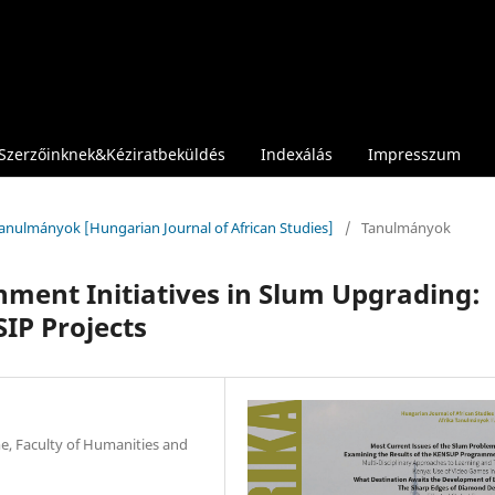
Szerzőinknek&Kéziratbeküldés
Indexálás
Impresszum
 Tanulmányok [Hungarian Journal of African Studies]
/
Tanulmányok
ment Initiatives in Slum Upgrading:
IP Projects
me, Faculty of Humanities and