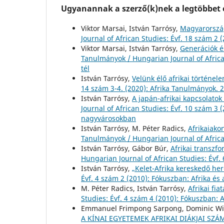
Ugyanannak a szerző(k)nek a legtöbbet o
Viktor Marsai, István Tarrósy,
Magyarország
Journal of African Studies: Évf. 18 szám 2
Viktor Marsai, István Tarrósy,
Generációk és
Tanulmányok / Hungarian Journal of African
tél
István Tarrósy,
Velünk élő afrikai történele
14 szám 3-4. (2020): Afrika Tanulmányok. 2
István Tarrósy,
A japán-afrikai kapcsolatok 
Journal of African Studies: Évf. 10 szám 
nagyvárosokban
István Tarrósy, M. Péter Radics,
Afrikaiako
Tanulmányok / Hungarian Journal of African
István Tarrósy, Gábor Búr,
Afrikai transzfo
Hungarian Journal of African Studies: Év
István Tarrósy,
„Kelet-Afrika kereskedő he
Évf. 4 szám 2 (2010): Fókuszban: Afrika és 
M. Péter Radics, István Tarrósy,
Afrikai fia
Studies: Évf. 4 szám 4 (2010): Fókuszban: 
Emmanuel Frimpong Sarpong, Dominic Win
A KÍNAI EGYETEMEK AFRIKAI DIÁKJAI SZ