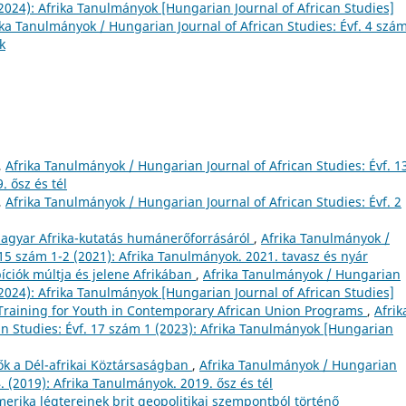
 (2024): Afrika Tanulmányok [Hungarian Journal of African Studies]
ika Tanulmányok / Hungarian Journal of African Studies: Évf. 4 szá
k
,
Afrika Tanulmányok / Hungarian Journal of African Studies: Évf. 1
. ősz és tél
,
Afrika Tanulmányok / Hungarian Journal of African Studies: Évf. 2
i magyar Afrika-kutatás humánerőforrásáról
,
Afrika Tanulmányok /
 15 szám 1-2 (2021): Afrika Tanulmányok. 2021. tavasz és nyár
íciók múltja és jelene Afrikában
,
Afrika Tanulmányok / Hungarian
 (2024): Afrika Tanulmányok [Hungarian Journal of African Studies]
Training for Youth in Contemporary African Union Programs
,
Afrik
n Studies: Évf. 17 szám 1 (2023): Afrika Tanulmányok [Hungarian
lők a Dél-afrikai Köztársaságban
,
Afrika Tanulmányok / Hungarian
4. (2019): Afrika Tanulmányok. 2019. ősz és tél
merika légtereinek brit geopolitikai szempontból történő