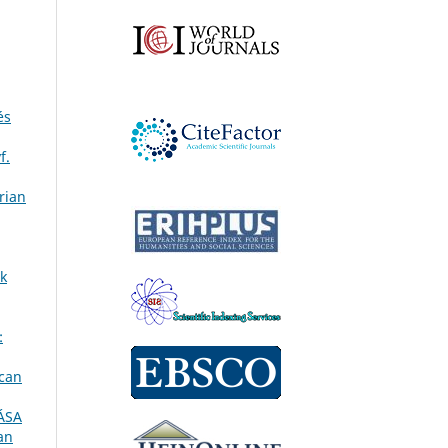
és
f.
rian
ok
:
ican
ÁSA
an