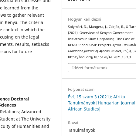
associated successes and
be learned from the
iews to gather relevant
Hogyan kell idézni
n Kenya. The criteria
Solymári, D., Mangera, J., Czirják, R., & Tarr
e context in which the
(2021). Overview of Kenyan Government
using on the legal
Initiatives in Slum Upgrading: The Case of
ments, results, setbacks
KENSUP and KISIP Projects.
Afrika Tanulmá
ssons for future
Hungarian Journal of African Studies
,
15
(3), 3
https://doi.org/10.15170/AT.2021.15.3.3
Idézet formátumok
Folyóirat szám
Évf. 15 szám 3 (2021): Afrika
cience Doctoral
Tanulmányok [Hungarian Journal
Sciences
African Studies]
 Relations; Advanced
Student at The University
Rovat
aculty of Humanities and
Tanulmányok