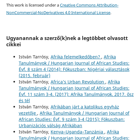
This work is licensed under a
Creative Commons Attribution-
NonCommercial-NoDerivatives 4.0 International License
.
Ugyanannak a szerző(k)nek a legtöbbet olvasott
cikkei
István Tarrósy,
Afrika felemelkedőben?
,
Afrika
Tanulmányok / Hungarian Journal of African Studies:
Évf. 8 szám 4 (2014): Fókuszban: Nigériai választások
(2015. február)
István Tarrósy,
Africa’s Urban Revolution
,
Afrika
Tanulmányok / Hungarian Journal of African Studies:
Évf. 11 szám 3-4. (2017): Afrika Tanulmányok. 2017. ősz
és tél
István Tarrósy,
Afrikában járt a katolikus egyház
vezetője
,
Afrika Tanulmányok / Hungarian Journal of
African Studies: Évf. 9 szám 3-4 (2015): Fókuszban:
Urbanizációs válság Afrikában
István Tarrósy,
Kenya–Uganda–Tanzánia
,
Afrika
Tanulmányok / Hungarian Journal of African Studies: