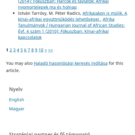
(2014): Fókuszban: Harcok és távlatok: Afrikai
nyomortelepek ma és holnap
István Tarrósy, M. Péter Radics,
Afrikaiakon is múlik. A
kínai-afrikai együttműködés lehetőségei
,
Afrika
Tanulmányok / Hungarian Journal of African Studies:
Évf. 4 szám 1 (2010): Fókuszban: Kínai-afrikai
kapcsolatok
1
2
3
4
5
6
7
8
9
10
>
>>
You may also
Haladó hasonlósági keresés indítása
for this
article.
Nyelv
English
Magyar
Stratégiai partner és fő támogató