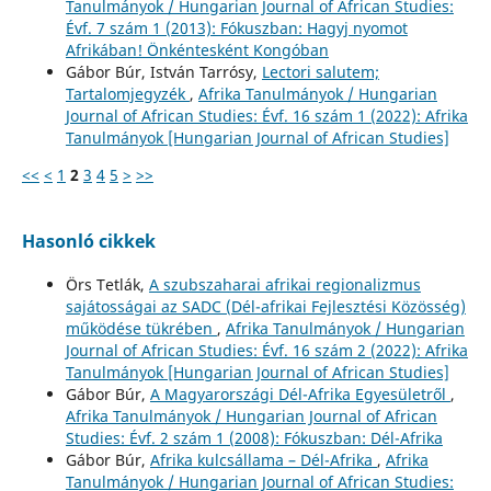
Tanulmányok / Hungarian Journal of African Studies:
Évf. 7 szám 1 (2013): Fókuszban: Hagyj nyomot
Afrikában! Önkéntesként Kongóban
Gábor Búr, István Tarrósy,
Lectori salutem;
Tartalomjegyzék
,
Afrika Tanulmányok / Hungarian
Journal of African Studies: Évf. 16 szám 1 (2022): Afrika
Tanulmányok [Hungarian Journal of African Studies]
<<
<
1
2
3
4
5
>
>>
Hasonló cikkek
Örs Tetlák,
A szubszaharai afrikai regionalizmus
sajátosságai az SADC (Dél-afrikai Fejlesztési Közösség)
működése tükrében
,
Afrika Tanulmányok / Hungarian
Journal of African Studies: Évf. 16 szám 2 (2022): Afrika
Tanulmányok [Hungarian Journal of African Studies]
Gábor Búr,
A Magyarországi Dél-Afrika Egyesületről
,
Afrika Tanulmányok / Hungarian Journal of African
Studies: Évf. 2 szám 1 (2008): Fókuszban: Dél-Afrika
Gábor Búr,
Afrika kulcsállama – Dél-Afrika
,
Afrika
Tanulmányok / Hungarian Journal of African Studies: