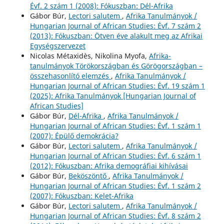
Évf. 2 szám 1 (2008): Fókuszban: Dél-Afrika
Gábor Búr,
Lectori salutem
,
Afrika Tanulmányok /
Hungarian Journal of African Studies: Évf. 7 szám 2
(2013): Fókuszban: Ötven éve alakult meg az Afrikai
Egységszervezet
Nicolas Métaxidès, Nikolina Myofa,
Afrika-
tanulmányok Törökországban és Görögországban –
összehasonlító elemzés
,
Afrika Tanulmányok /
Hungarian Journal of African Studies: Évf. 19 szám 1
(2025): Afrika Tanulmányok [Hungarian Journal of
African Studies]
Gábor Búr,
Dél-Afrika
,
Afrika Tanulmányok /
Hungarian Journal of African Studies: Évf. 1 szám 1
(2007): Épülő demokrácia?
Gábor Búr,
Lectori salutem
,
Afrika Tanulmányok /
Hungarian Journal of African Studies: Évf. 6 szám 1
(2012): Fókuszban: Afrika demográfiai kihívásai
Gábor Búr,
Beköszöntő
,
Afrika Tanulmányok /
Hungarian Journal of African Studies: Évf. 1 szám 2
(2007): Fókuszban: Kelet-Afrika
Gábor Búr,
Lectori salutem
,
Afrika Tanulmányok /
Hungarian Journal of African Studies: Évf. 8 szám 2