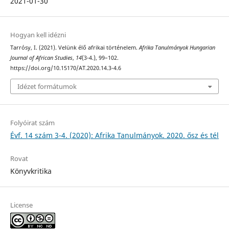
2021-01-30
Hogyan kell idézni
Tarrósy, I. (2021). Velünk élő afrikai történelem.
Afrika Tanulmányok Hungarian
Journal of African Studies
,
14
(3-4.), 99–102.
https://doi.org/10.15170/AT.2020.14.3-4.6
Idézet formátumok
Folyóirat szám
Évf. 14 szám 3-4. (2020): Afrika Tanulmányok. 2020. ősz és tél
Rovat
Könyvkritika
License