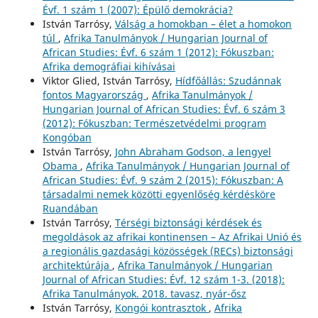
Évf. 1 szám 1 (2007): Épülő demokrácia?
István Tarrósy,
Válság a homokban – élet a homokon
túl
,
Afrika Tanulmányok / Hungarian Journal of
African Studies: Évf. 6 szám 1 (2012): Fókuszban:
Afrika demográfiai kihívásai
Viktor Glied, István Tarrósy,
Hídfőállás: Szudánnak
fontos Magyarország
,
Afrika Tanulmányok /
Hungarian Journal of African Studies: Évf. 6 szám 3
(2012): Fókuszban: Természetvédelmi program
Kongóban
István Tarrósy,
John Abraham Godson, a lengyel
Obama
,
Afrika Tanulmányok / Hungarian Journal of
African Studies: Évf. 9 szám 2 (2015): Fókuszban: A
társadalmi nemek közötti egyenlőség kérdésköre
Ruandában
István Tarrósy,
Térségi biztonsági kérdések és
megoldások az afrikai kontinensen – Az Afrikai Unió és
a regionális gazdasági közösségek (RECs) biztonsági
architektúrája
,
Afrika Tanulmányok / Hungarian
Journal of African Studies: Évf. 12 szám 1-3. (2018):
Afrika Tanulmányok. 2018. tavasz, nyár-ősz
István Tarrósy,
Kongói kontrasztok
,
Afrika