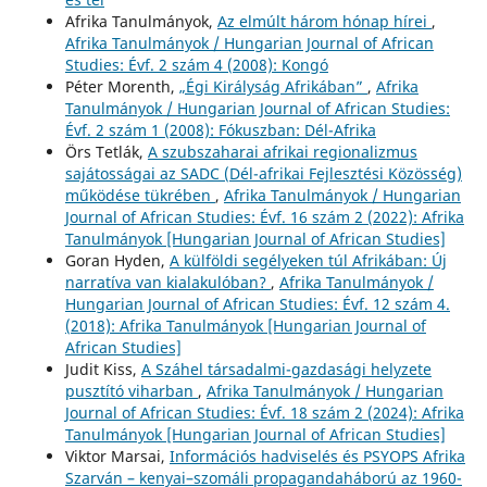
Afrika Tanulmányok,
Az elmúlt három hónap hírei
,
Afrika Tanulmányok / Hungarian Journal of African
Studies: Évf. 2 szám 4 (2008): Kongó
Péter Morenth,
„Égi Királyság Afrikában”
,
Afrika
Tanulmányok / Hungarian Journal of African Studies:
Évf. 2 szám 1 (2008): Fókuszban: Dél-Afrika
Örs Tetlák,
A szubszaharai afrikai regionalizmus
sajátosságai az SADC (Dél-afrikai Fejlesztési Közösség)
működése tükrében
,
Afrika Tanulmányok / Hungarian
Journal of African Studies: Évf. 16 szám 2 (2022): Afrika
Tanulmányok [Hungarian Journal of African Studies]
Goran Hyden,
A külföldi segélyeken túl Afrikában: Új
narratíva van kialakulóban?
,
Afrika Tanulmányok /
Hungarian Journal of African Studies: Évf. 12 szám 4.
(2018): Afrika Tanulmányok [Hungarian Journal of
African Studies]
Judit Kiss,
A Száhel társadalmi-gazdasági helyzete
pusztító viharban
,
Afrika Tanulmányok / Hungarian
Journal of African Studies: Évf. 18 szám 2 (2024): Afrika
Tanulmányok [Hungarian Journal of African Studies]
Viktor Marsai,
Információs hadviselés és PSYOPS Afrika
Szarván – kenyai–szomáli propagandaháború az 1960-