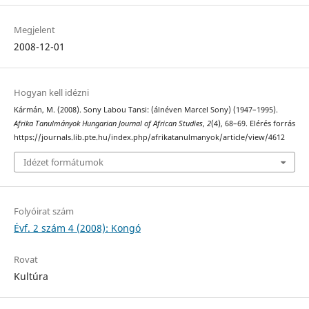
Megjelent
2008-12-01
Hogyan kell idézni
Kármán, M. (2008). Sony Labou Tansi: (álnéven Marcel Sony) (1947–1995).
Afrika Tanulmányok Hungarian Journal of African Studies
,
2
(4), 68–69. Elérés forrás
https://journals.lib.pte.hu/index.php/afrikatanulmanyok/article/view/4612
Idézet formátumok
Folyóirat szám
Évf. 2 szám 4 (2008): Kongó
Rovat
Kultúra