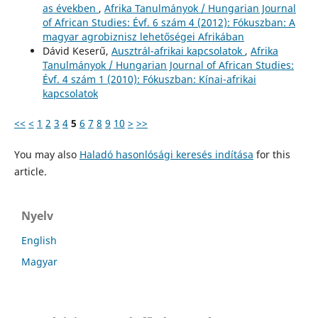
as években
,
Afrika Tanulmányok / Hungarian Journal
of African Studies: Évf. 6 szám 4 (2012): Fókuszban: A
magyar agrobiznisz lehetőségei Afrikában
Dávid Keserű,
Ausztrál-afrikai kapcsolatok
,
Afrika
Tanulmányok / Hungarian Journal of African Studies:
Évf. 4 szám 1 (2010): Fókuszban: Kínai-afrikai
kapcsolatok
<<
<
1
2
3
4
5
6
7
8
9
10
>
>>
You may also
Haladó hasonlósági keresés indítása
for this
article.
Nyelv
English
Magyar