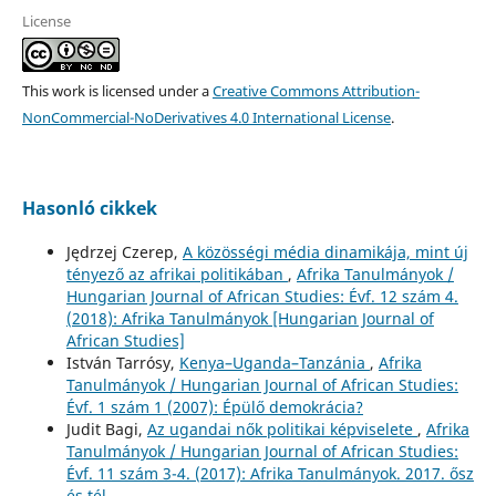
License
This work is licensed under a
Creative Commons Attribution-
NonCommercial-NoDerivatives 4.0 International License
.
Hasonló cikkek
Jędrzej Czerep,
A közösségi média dinamikája, mint új
tényező az afrikai politikában
,
Afrika Tanulmányok /
Hungarian Journal of African Studies: Évf. 12 szám 4.
(2018): Afrika Tanulmányok [Hungarian Journal of
African Studies]
István Tarrósy,
Kenya–Uganda–Tanzánia
,
Afrika
Tanulmányok / Hungarian Journal of African Studies:
Évf. 1 szám 1 (2007): Épülő demokrácia?
Judit Bagi,
Az ugandai nők politikai képviselete
,
Afrika
Tanulmányok / Hungarian Journal of African Studies:
Évf. 11 szám 3-4. (2017): Afrika Tanulmányok. 2017. ősz
és tél