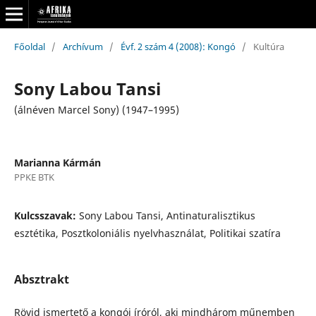
Főoldal
/
Archívum
/
Évf. 2 szám 4 (2008): Kongó
/
Kultúra
Sony Labou Tansi
(álnéven Marcel Sony) (1947–1995)
Marianna Kármán
PPKE BTK
Kulcsszavak:
Sony Labou Tansi, Antinaturalisztikus
esztétika, Posztkoloniális nyelvhasználat, Politikai szatíra
Absztrakt
Rövid ismertető a kongói íróról, aki mindhárom műnemben